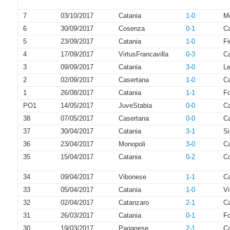
7
03/10/2017
Catania
1-0
Mo
6
30/09/2017
Cosenza
0-1
Ca
5
23/09/2017
Catania
1-0
Fi
4
17/09/2017
VirtusFrancavilla
0-3
Ca
3
09/09/2017
Catania
3-0
L
2
02/09/2017
Casertana
1-0
Ca
1
26/08/2017
Catania
1-1
Fo
PO1
14/05/2017
JuveStabia
0-0
Ca
38
07/05/2017
Casertana
0-0
Ca
37
30/04/2017
Catania
3-1
Si
36
23/04/2017
Monopoli
3-0
Ca
35
15/04/2017
Catania
0-2
C
34
09/04/2017
Vibonese
1-1
Ca
33
05/04/2017
Catania
1-0
Vi
32
02/04/2017
Catanzaro
2-1
Ca
31
26/03/2017
Catania
0-1
Fo
30
19/03/2017
Paganese
2-1
Ca