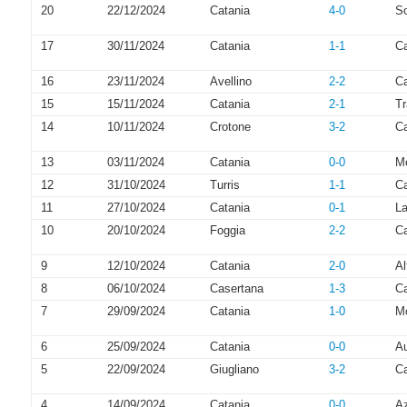
20
22/12/2024
Catania
4-0
So
17
30/11/2024
Catania
1-1
C
16
23/11/2024
Avellino
2-2
Ca
15
15/11/2024
Catania
2-1
Tr
14
10/11/2024
Crotone
3-2
Ca
13
03/11/2024
Catania
0-0
M
12
31/10/2024
Turris
1-1
Ca
11
27/10/2024
Catania
0-1
La
10
20/10/2024
Foggia
2-2
Ca
9
12/10/2024
Catania
2-0
Al
8
06/10/2024
Casertana
1-3
Ca
7
29/09/2024
Catania
1-0
Mo
6
25/09/2024
Catania
0-0
Au
5
22/09/2024
Giugliano
3-2
Ca
4
14/09/2024
Catania
0-0
Az