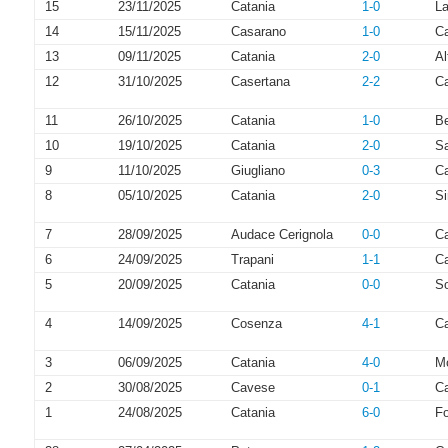
15
23/11/2025
Catania
1-0
La
14
15/11/2025
Casarano
1-0
Ca
13
09/11/2025
Catania
2-0
Al
12
31/10/2025
Casertana
2-2
Ca
11
26/10/2025
Catania
1-0
B
10
19/10/2025
Catania
2-0
Sa
9
11/10/2025
Giugliano
0-3
Ca
8
05/10/2025
Catania
2-0
Si
7
28/09/2025
Audace Cerignola
0-0
Ca
6
24/09/2025
Trapani
1-1
Ca
5
20/09/2025
Catania
0-0
So
4
14/09/2025
Cosenza
4-1
Ca
3
06/09/2025
Catania
4-0
Mo
2
30/08/2025
Cavese
0-1
Ca
1
24/08/2025
Catania
6-0
Fo