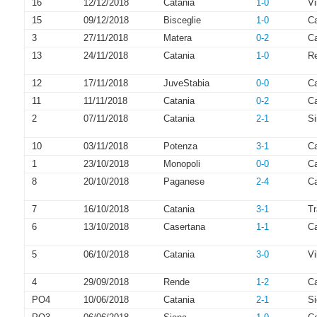
16
12/12/2018
Catania
1-0
Vi
15
09/12/2018
Bisceglie
1-0
Ca
3
27/11/2018
Matera
0-2
Ca
13
24/11/2018
Catania
1-0
R
12
17/11/2018
JuveStabia
0-0
Ca
11
11/11/2018
Catania
0-2
C
2
07/11/2018
Catania
2-1
Si
10
03/11/2018
Potenza
3-1
Ca
1
23/10/2018
Monopoli
0-0
Ca
8
20/10/2018
Paganese
2-4
Ca
7
16/10/2018
Catania
3-1
Tr
6
13/10/2018
Casertana
1-1
Ca
5
06/10/2018
Catania
3-0
V
4
29/09/2018
Rende
1-2
Ca
PO4
10/06/2018
Catania
2-1
S