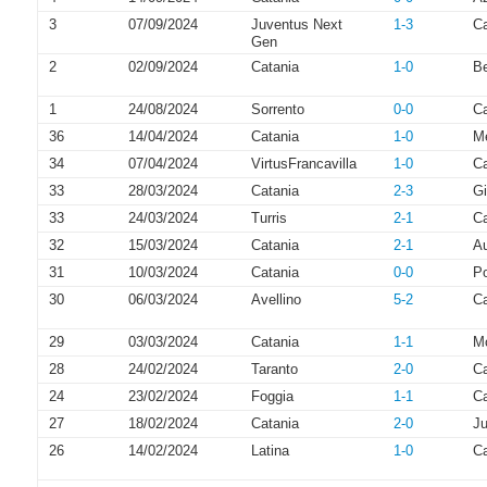
3
07/09/2024
Juventus Next
1-3
Ca
Gen
2
02/09/2024
Catania
1-0
B
1
24/08/2024
Sorrento
0-0
Ca
36
14/04/2024
Catania
1-0
M
34
07/04/2024
VirtusFrancavilla
1-0
Ca
33
28/03/2024
Catania
2-3
Gi
33
24/03/2024
Turris
2-1
Ca
32
15/03/2024
Catania
2-1
Au
31
10/03/2024
Catania
0-0
P
30
06/03/2024
Avellino
5-2
Ca
29
03/03/2024
Catania
1-1
Mo
28
24/02/2024
Taranto
2-0
Ca
24
23/02/2024
Foggia
1-1
Ca
27
18/02/2024
Catania
2-0
Ju
26
14/02/2024
Latina
1-0
Ca