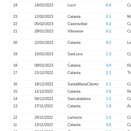
24
19/02/2023
Locri
0-4
Ca
23
12/02/2023
Catania
2-1
Ma
22
05/02/2023
Castrovillari
0-2
Ca
21
28/01/2023
Vibonese
0-2
Ca
20
22/01/2023
Catania
4-1
Li
19
15/01/2023
SanLuca
1-3
Ca
18
08/01/2023
Catania
3-0
R
17
21/12/2022
Catania
2-1
Tr
16
18/12/2022
SantaMariaCilento
2-1
Ca
15
11/12/2022
Catania
1-0
R
14
04/12/2022
Sancataldese
1-1
Ca
13
27/11/2022
Catania
1-0
Ac
12
20/11/2022
Lamezia
1-1
Ca
11
13/11/2022
Catania
3-0
Ca