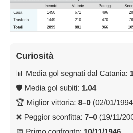
Incontri
Vittorie
Pareggi
Sconf
Casa
1450
671
496
28
Trasferta
1449
210
470
76
Totali
2899
881
966
10
Curiosità
📊 Media gol segnati dal Catania:
🛡 Media gol subiti:
1.04
🏆 Miglior vittoria:
8–0
(02/01/1994
❌ Peggior sconfitta:
7–0
(19/11/20
📅 Primo confronto:
10/11/1946