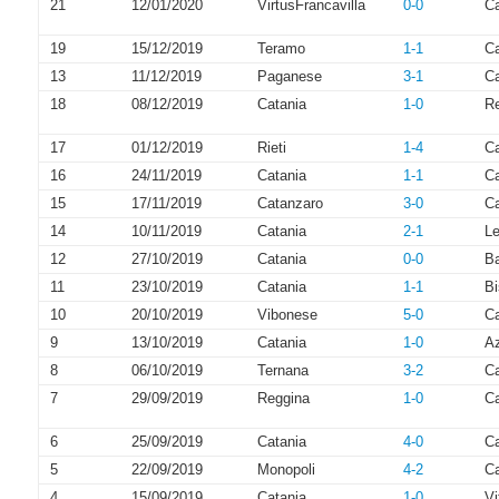
21
12/01/2020
VirtusFrancavilla
0-0
Ca
19
15/12/2019
Teramo
1-1
Ca
13
11/12/2019
Paganese
3-1
Ca
18
08/12/2019
Catania
1-0
R
17
01/12/2019
Rieti
1-4
Ca
16
24/11/2019
Catania
1-1
C
15
17/11/2019
Catanzaro
3-0
Ca
14
10/11/2019
Catania
2-1
Le
12
27/10/2019
Catania
0-0
Ba
11
23/10/2019
Catania
1-1
Bi
10
20/10/2019
Vibonese
5-0
Ca
9
13/10/2019
Catania
1-0
Az
8
06/10/2019
Ternana
3-2
Ca
7
29/09/2019
Reggina
1-0
Ca
6
25/09/2019
Catania
4-0
C
5
22/09/2019
Monopoli
4-2
Ca
4
15/09/2019
Catania
1-0
Vi