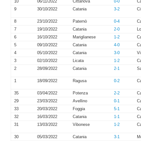
10
06/11/2022
Cittanova
0-0
Ca
9
30/10/2022
Catania
3-2
Ci
8
23/10/2022
Paternò
0-4
Ca
7
19/10/2022
Catania
2-0
Lo
6
16/10/2022
Mariglianese
1-2
Ca
5
09/10/2022
Catania
4-0
Ca
4
05/10/2022
Catania
3-0
V
3
02/10/2022
Licata
1-2
Ca
2
28/09/2022
Catania
2-1
S
1
18/09/2022
Ragusa
0-2
Ca
35
03/04/2022
Potenza
2-2
Ca
29
23/03/2022
Avellino
0-1
Ca
33
20/03/2022
Foggia
5-1
Ca
32
16/03/2022
Catania
1-1
C
31
13/03/2022
Vibonese
1-2
Ca
30
05/03/2022
Catania
3-1
Mo