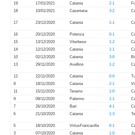
19
17/01/2021
Catania
2-1
Fo
18
10/01/2021
Casertana
3-2
Ca
17
23/12/2020
Catania
1-1
C
16
20/12/2020
Potenza
0-1
Ca
15
13/12/2020
Viterbese
1-2
Ca
14
12/12/2020
Catania
1-1
C
10
02/12/2020
Catania
3-0
Bi
13
29/11/2020
Avellino
1-2
Ca
12
22/11/2020
Catania
0-0
Tu
8
18/11/2020
Catania
2-1
V
11
15/11/2020
Teramo
1-0
Ca
9
09/11/2020
Palermo
1-1
Ca
7
26/10/2020
Bari
4-1
Ca
6
21/10/2020
Catania
1-3
T
5
18/10/2020
VirtusFrancavilla
0-1
Ca
3
07/10/2020
Catania
1-0
Ju