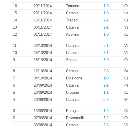
16
29/11/2014
Ternana
1-0
Ca
15
23/11/2014
Catania
1-0
La
14
16/11/2014
Trapani
2-2
Ca
13
08/11/2014
Catania
2-1
V
12
01/11/2014
Avellino
1-0
Ca
11
28/10/2014
Catania
5-1
Vi
10
25/10/2014
Catania
3-1
V
9
18/10/2014
Spezia
3-0
Ca
8
12/10/2014
Catania
2-3
Ba
7
04/10/2014
Frosinone
1-0
Ca
6
28/09/2014
Catania
2-1
P
5
23/09/2014
Crotone
1-1
Ca
4
20/09/2014
Catania
0-0
M
3
13/09/2014
Perugia
1-0
Ca
2
07/09/2014
ProVercelli
3-2
Ca
1
30/08/2014
Catania
3-3
Vi