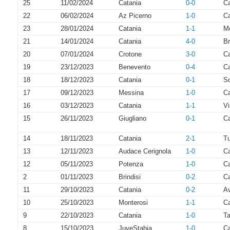
25
11/02/2024
Catania
0-0
C
22
06/02/2024
Az Picerno
1-0
Ca
23
28/01/2024
Catania
1-1
Mo
21
14/01/2024
Catania
4-0
Br
20
07/01/2024
Crotone
3-0
Ca
19
23/12/2023
Benevento
0-4
Ca
18
18/12/2023
Catania
0-1
So
17
09/12/2023
Messina
1-0
Ca
16
03/12/2023
Catania
1-1
Vi
15
26/11/2023
Giugliano
0-1
Ca
14
18/11/2023
Catania
2-1
Tu
13
12/11/2023
Audace Cerignola
1-0
Ca
12
05/11/2023
Potenza
1-0
Ca
2
01/11/2023
Brindisi
0-2
Ca
11
29/10/2023
Catania
0-2
Av
10
25/10/2023
Monterosi
1-1
Ca
9
22/10/2023
Catania
1-0
Ta
8
15/10/2023
JuveStabia
1-0
Ca