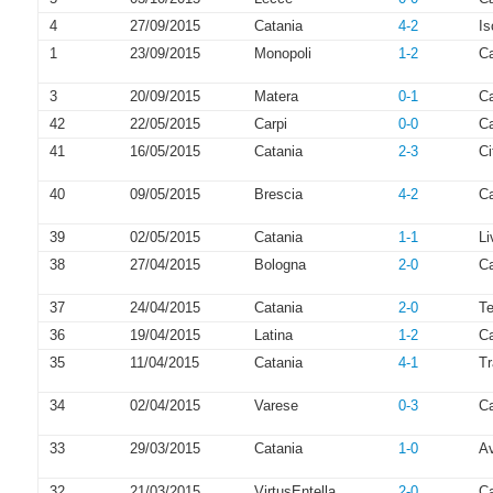
4
27/09/2015
Catania
4-2
Is
1
23/09/2015
Monopoli
1-2
Ca
3
20/09/2015
Matera
0-1
Ca
42
22/05/2015
Carpi
0-0
Ca
41
16/05/2015
Catania
2-3
Ci
40
09/05/2015
Brescia
4-2
Ca
39
02/05/2015
Catania
1-1
Li
38
27/04/2015
Bologna
2-0
Ca
37
24/04/2015
Catania
2-0
T
36
19/04/2015
Latina
1-2
Ca
35
11/04/2015
Catania
4-1
Tr
34
02/04/2015
Varese
0-3
Ca
33
29/03/2015
Catania
1-0
Av
32
21/03/2015
VirtusEntella
2-0
Ca