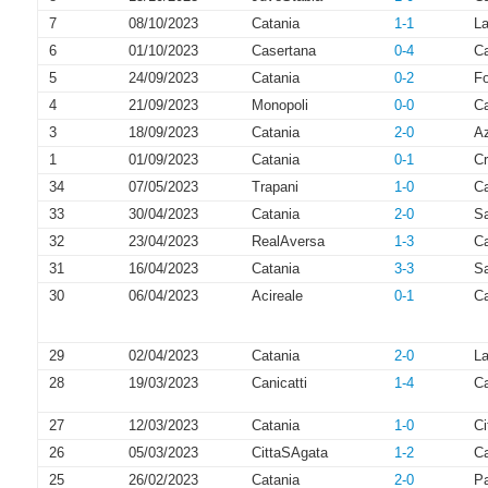
7
08/10/2023
Catania
1-1
La
6
01/10/2023
Casertana
0-4
Ca
5
24/09/2023
Catania
0-2
Fo
4
21/09/2023
Monopoli
0-0
Ca
3
18/09/2023
Catania
2-0
Az
1
01/09/2023
Catania
0-1
Cr
34
07/05/2023
Trapani
1-0
Ca
33
30/04/2023
Catania
2-0
Sa
32
23/04/2023
RealAversa
1-3
Ca
31
16/04/2023
Catania
3-3
S
30
06/04/2023
Acireale
0-1
Ca
29
02/04/2023
Catania
2-0
L
28
19/03/2023
Canicatti
1-4
Ca
27
12/03/2023
Catania
1-0
Ci
26
05/03/2023
CittaSAgata
1-2
Ca
25
26/02/2023
Catania
2-0
Pa