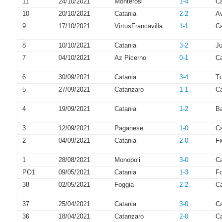
11
24/10/2021
Monterosi
1-4
Ca
10
20/10/2021
Catania
2-2
Av
9
17/10/2021
VirtusFrancavilla
1-1
Ca
8
10/10/2021
Catania
3-2
Ju
7
04/10/2021
Az Picerno
0-1
Ca
6
30/09/2021
Catania
3-4
Tu
5
27/09/2021
Catanzaro
1-1
Ca
4
19/09/2021
Catania
1-2
Ba
3
12/09/2021
Paganese
1-0
Ca
2
04/09/2021
Catania
2-0
Fi
1
28/08/2021
Monopoli
3-0
Ca
PO1
09/05/2021
Catania
1-3
Fo
38
02/05/2021
Foggia
2-2
Ca
37
25/04/2021
Catania
3-0
C
36
18/04/2021
Catanzaro
2-0
Ca