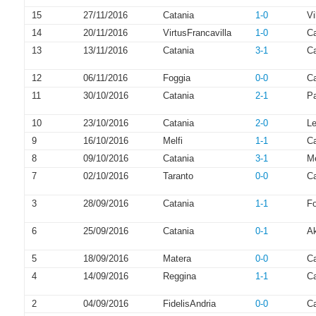
15
27/11/2016
Catania
1-0
V
14
20/11/2016
VirtusFrancavilla
1-0
Ca
13
13/11/2016
Catania
3-1
C
12
06/11/2016
Foggia
0-0
Ca
11
30/10/2016
Catania
2-1
P
10
23/10/2016
Catania
2-0
L
9
16/10/2016
Melfi
1-1
Ca
8
09/10/2016
Catania
3-1
M
7
02/10/2016
Taranto
0-0
Ca
3
28/09/2016
Catania
1-1
Fo
6
25/09/2016
Catania
0-1
A
5
18/09/2016
Matera
0-0
Ca
4
14/09/2016
Reggina
1-1
Ca
2
04/09/2016
FidelisAndria
0-0
Ca