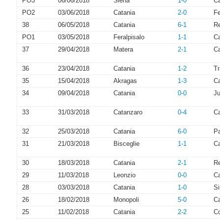
PO3
06/06/2018
Siena
1-0
Ca
PO2
03/06/2018
Catania
2-0
Fe
38
06/05/2018
Catania
6-1
R
PO1
03/05/2018
Feralpisalo
1-1
Ca
37
29/04/2018
Matera
2-1
Ca
36
23/04/2018
Catania
1-2
Tr
35
15/04/2018
Akragas
1-3
Ca
34
09/04/2018
Catania
0-0
Ju
33
31/03/2018
Catanzaro
0-4
Ca
32
25/03/2018
Catania
6-0
P
31
21/03/2018
Bisceglie
1-1
Ca
30
18/03/2018
Catania
2-1
R
29
11/03/2018
Leonzio
0-0
Ca
28
03/03/2018
Catania
1-0
Si
26
18/02/2018
Monopoli
5-0
Ca
25
11/02/2018
Catania
2-2
C