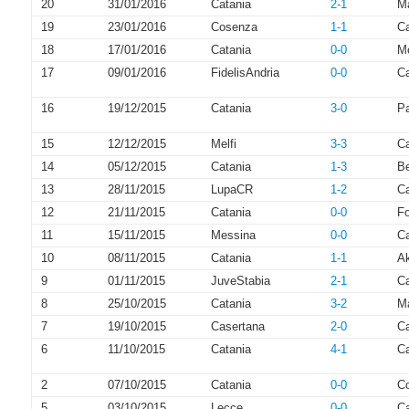
20
31/01/2016
Catania
2-1
M
19
23/01/2016
Cosenza
1-1
Ca
18
17/01/2016
Catania
0-0
Mo
17
09/01/2016
FidelisAndria
0-0
Ca
16
19/12/2015
Catania
3-0
P
15
12/12/2015
Melfi
3-3
Ca
14
05/12/2015
Catania
1-3
B
13
28/11/2015
LupaCR
1-2
Ca
12
21/11/2015
Catania
0-0
Fo
11
15/11/2015
Messina
0-0
Ca
10
08/11/2015
Catania
1-1
A
9
01/11/2015
JuveStabia
2-1
Ca
8
25/10/2015
Catania
3-2
Ma
7
19/10/2015
Casertana
2-0
Ca
6
11/10/2015
Catania
4-1
C
2
07/10/2015
Catania
0-0
C
5
03/10/2015
Lecce
0-0
Ca