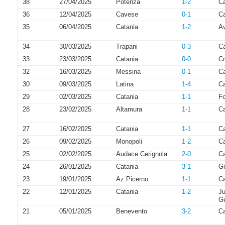
38
27/04/2025
Potenza
1-2
Ca
36
12/04/2025
Cavese
0-1
Ca
35
06/04/2025
Catania
1-2
Av
34
30/03/2025
Trapani
0-3
Ca
33
23/03/2025
Catania
0-0
Cr
32
16/03/2025
Messina
0-1
Ca
30
09/03/2025
Latina
1-4
Ca
29
02/03/2025
Catania
1-1
Fo
28
23/02/2025
Altamura
1-1
Ca
27
16/02/2025
Catania
1-1
C
26
09/02/2025
Monopoli
1-2
Ca
25
02/02/2025
Audace Cerignola
2-0
Ca
24
26/01/2025
Catania
3-1
Gi
23
19/01/2025
Az Picerno
1-1
Ca
22
12/01/2025
Catania
1-2
Ju
G
21
05/01/2025
Benevento
3-2
Ca