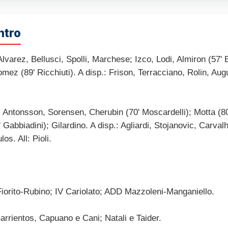
ntro
varez, Bellusci, Spolli, Marchese; Izco, Lodi, Almiron (57' B
mez (89' Ricchiuti). A disp.: Frison, Terracciano, Rolin, Aug
Antonsson, Sorensen, Cherubin (70' Moscardelli); Motta (80'
 Gabbiadini); Gilardino. A disp.: Agliardi, Stojanovic, Carva
s. All: Pioli.
orito-Rubino; IV Cariolato; ADD Mazzoleni-Manganiello.
rrientos, Capuano e Cani; Natali e Taider.