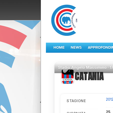
HOME
NEWS
APPROFONDI
Stadio
Angelo Massimino ·
1
CATANIA
201
STAGIONE
25