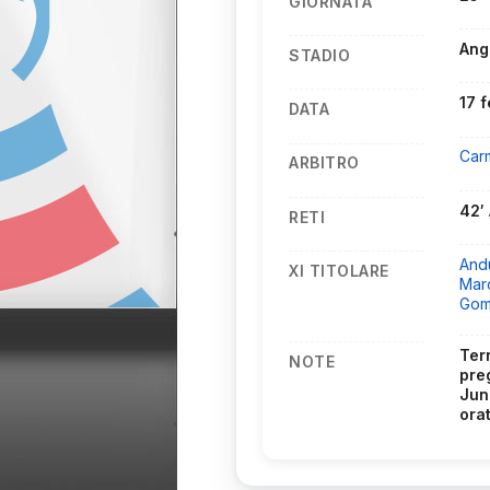
GIORNATA
Ang
STADIO
17 
DATA
Car
ARBITRO
42′
RETI
And
XI TITOLARE
Mar
Go
Ter
NOTE
pre
Jun
orat