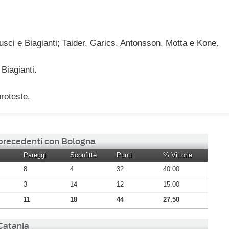
usci e Biagianti; Taider, Garics, Antonsson, Motta e Kone.
Biagianti.
proteste.
 precedenti con Bologna
Pareggi
Sconfitte
Punti
% Vittorie
8
4
32
40.00
3
14
12
15.00
11
18
44
27.50
 Catania