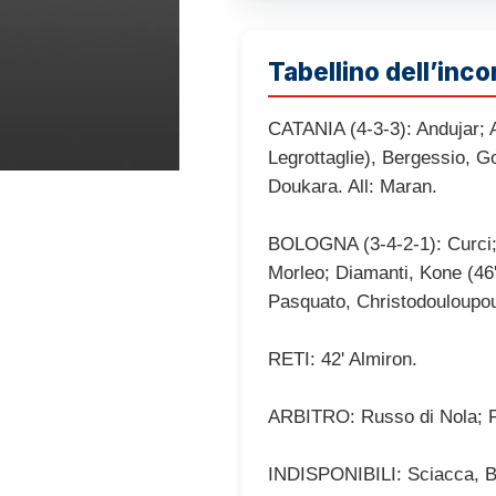
Tabellino dell’inco
CATANIA (4-3-3): Andujar; Al
Legrottaglie), Bergessio, Go
Doukara. All: Maran.
BOLOGNA (3-4-2-1): Curci; 
Morleo; Diamanti, Kone (46'
Pasquato, Christodouloupoulo
RETI: 42' Almiron.
ARBITRO: Russo di Nola; Fi
INDISPONIBILI: Sciacca, Ba