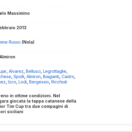
elo Massimino
febbraio 2013
mine Russo
(Nola)
 Almiron
ujar
,
Alvarez
,
Bellusci
,
Legrottaglie
,
chese
,
Spolli
,
Almiron
,
Biagianti
,
Castro
,
mez
,
Izco
,
Lodi
,
Bergessio
,
Ricchiuti
reno in ottime condizioni. Nel
gara giocata la tappa catanese della
ior Tim Cup tra due compagini di
ori siciliani