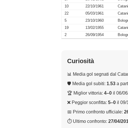
10
22/10/1961
Catan
22
05/03/1961
Catan
5
23/10/1960
Bolog
19
13/02/1955
Catan
2
26/09/1954
Bolog
Curiosità
📊 Media gol segnati dal Cata
🛡 Media gol subiti:
1.53
a part
🏆 Miglior vittoria:
4–0
il 06/0
❌ Peggior sconfitta:
5–0
il 09
📅 Primo confronto ufficiale:
2
⏱ Ultimo confronto:
27/04/20