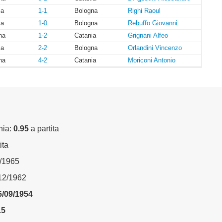
ia
1-1
Bologna
Righi Raoul
ia
1-0
Bologna
Rebuffo Giovanni
na
1-2
Catania
Grignani Alfeo
ia
2-2
Bologna
Orlandini Vincenzo
na
4-2
Catania
Moriconi Antonio
nia:
0.95
a partita
ita
6/1965
/12/1962
6/09/1954
15