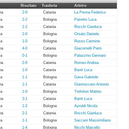
Risultato
Trasferta
Arbitro
na
2-0
Catania
La Penna Federico
ia
2-2
Bologna
Pairetto Luca
na
1-2
Catania
Rocchi Gianluca
ia
2-0
Bologna
Orsato Daniele
ia
1-0
Bologna
Russo Carmine
na
4-0
Catania
Giacomelli Piero
ia
0-1
Bologna
Palazzino Gennaro
na
2-0
Catania
Romeo Andrea
na
1-0
Catania
Banti Luca
ia
1-1
Bologna
Gava Gabriele
na
1-1
Catania
Giannoccaro Antonio
ia
1-0
Bologna
Trefoloni Matteo
na
3-1
Catania
Banti Luca
ia
1-2
Bologna
Ayroldi Nicola
na
2-1
Catania
Rocchi Gianluca
ia
1-1
Bologna
Saccani Massimiliano
ia
1-4
Bologna
Nicchi Marcello