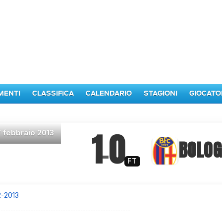
MENTI
CLASSIFICA
CALENDARIO
STAGIONI
GIOCATO
1
0
7 febbraio 2013
–
BOLO
FT
2-2013