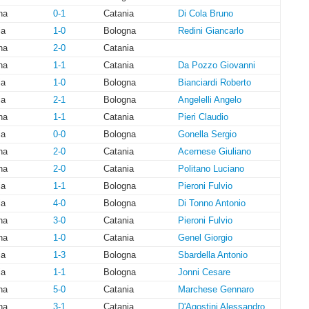
na
0-1
Catania
Di Cola Bruno
ia
1-0
Bologna
Redini Giancarlo
na
2-0
Catania
na
1-1
Catania
Da Pozzo Giovanni
ia
1-0
Bologna
Bianciardi Roberto
ia
2-1
Bologna
Angelelli Angelo
na
1-1
Catania
Pieri Claudio
ia
0-0
Bologna
Gonella Sergio
na
2-0
Catania
Acernese Giuliano
na
2-0
Catania
Politano Luciano
ia
1-1
Bologna
Pieroni Fulvio
ia
4-0
Bologna
Di Tonno Antonio
na
3-0
Catania
Pieroni Fulvio
na
1-0
Catania
Genel Giorgio
ia
1-3
Bologna
Sbardella Antonio
ia
1-1
Bologna
Jonni Cesare
na
5-0
Catania
Marchese Gennaro
na
3-1
Catania
D'Agostini Alessandro