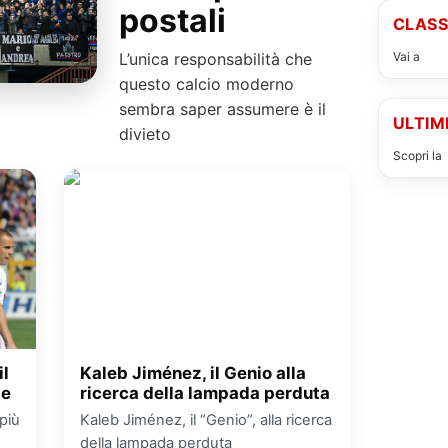
postali
CLASS
Vai a
clas
L’unica responsabilità che
questo calcio moderno
sembra saper assumere è il
ULTIM
divieto
Scopri la
il
Kaleb Jiménez, il Genio alla
te
ricerca della lampada perduta
più
Kaleb Jiménez, il “Genio”, alla ricerca
della lampada perduta