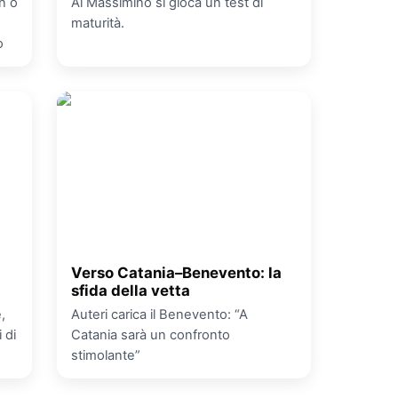
n o
Al Massimino si gioca un test di
maturità.
o
Verso Catania–Benevento: la
sfida della vetta
,
Auteri carica il Benevento: “A
 di
Catania sarà un confronto
stimolante”