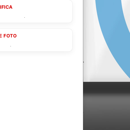
IFICA
sifica completa
.
E FOTO
gallery
.