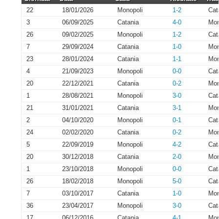
22
18/01/2026
Monopoli
1-2
Cat
3
06/09/2025
Catania
4-0
Mon
26
09/02/2025
Monopoli
1-2
Cat
7
29/09/2024
Catania
1-0
Mon
23
28/01/2024
Catania
1-1
Mon
4
21/09/2023
Monopoli
0-0
Cat
20
22/12/2021
Catania
0-2
Mon
1
28/08/2021
Monopoli
3-0
Cat
21
31/01/2021
Catania
3-1
Mon
2
04/10/2020
Monopoli
0-1
Cat
24
02/02/2020
Catania
0-2
Mon
5
22/09/2019
Monopoli
4-2
Cat
20
30/12/2018
Catania
2-0
Mon
1
23/10/2018
Monopoli
0-0
Cat
26
18/02/2018
Monopoli
5-0
Cat
7
03/10/2017
Catania
1-0
Mon
36
23/04/2017
Monopoli
3-0
Cat
17
06/12/2016
Catania
4-1
Mon