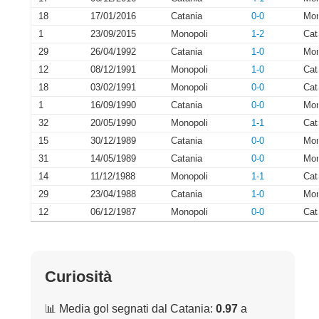
18
17/01/2016
Catania
0-0
Mon
1
23/09/2015
Monopoli
1-2
Cat
29
26/04/1992
Catania
1-0
Mon
12
08/12/1991
Monopoli
1-0
Cat
18
03/02/1991
Monopoli
0-0
Cat
1
16/09/1990
Catania
0-0
Mon
32
20/05/1990
Monopoli
1-1
Cat
15
30/12/1989
Catania
0-0
Mon
31
14/05/1989
Catania
0-0
Mon
14
11/12/1988
Monopoli
1-1
Cat
29
23/04/1988
Catania
1-0
Mon
12
06/12/1987
Monopoli
0-0
Cat
Curiosità
📊 Media gol segnati dal Catania:
0.97
a