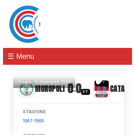
☰ Menu
Stadio
·
6 dicembre 1987
0
0
MONOPOLI
CATANIA
–
FT
STAGIONE
1987-1988