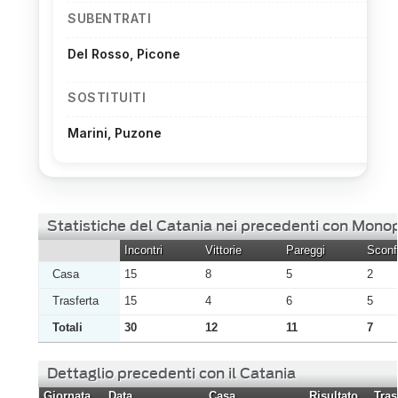
SUBENTRATI
Del Rosso, Picone
SOSTITUITI
Marini, Puzone
Statistiche del Catania nei precedenti con Monop
Incontri
Vittorie
Pareggi
Sconfi
Casa
15
8
5
2
Trasferta
15
4
6
5
Totali
30
12
11
7
Dettaglio precedenti con il Catania
Giornata
Data
Casa
Risultato
Tras