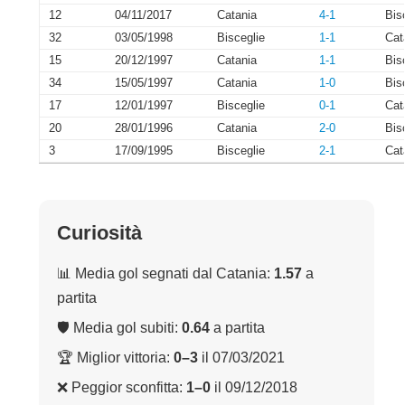
12
04/11/2017
Catania
4-1
Bis
32
03/05/1998
Bisceglie
1-1
Cat
15
20/12/1997
Catania
1-1
Bis
34
15/05/1997
Catania
1-0
Bis
17
12/01/1997
Bisceglie
0-1
Cat
20
28/01/1996
Catania
2-0
Bis
3
17/09/1995
Bisceglie
2-1
Cat
Curiosità
📊 Media gol segnati dal Catania:
1.57
a
partita
🛡 Media gol subiti:
0.64
a partita
🏆 Miglior vittoria:
0–3
il 07/03/2021
❌ Peggior sconfitta:
1–0
il 09/12/2018