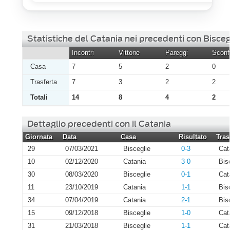
Statistiche del Catania nei precedenti con Bisceg
Incontri
Vittorie
Pareggi
Sconfi
Casa
7
5
2
0
Trasferta
7
3
2
2
Totali
14
8
4
2
Dettaglio precedenti con il Catania
Giornata
Data
Casa
Risultato
Tras
29
07/03/2021
Bisceglie
0-3
Cat
10
02/12/2020
Catania
3-0
Bis
30
08/03/2020
Bisceglie
0-1
Cat
11
23/10/2019
Catania
1-1
Bis
34
07/04/2019
Catania
2-1
Bis
15
09/12/2018
Bisceglie
1-0
Cat
31
21/03/2018
Bisceglie
1-1
Cat