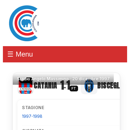
☰ Menu
Stadio
Angelo Massimino ·
20 dicembre 1997
1
1
CATANIA
BISCEGLIE
–
FT
STAGIONE
1997-1998