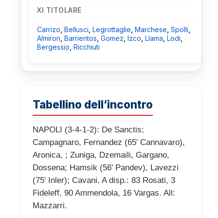
XI TITOLARE
Carrizo
,
Bellusci
,
Legrottaglie
,
Marchese
,
Spolli
,
Almiron
,
Barrientos
,
Gomez
,
Izco
,
Llama
,
Lodi
,
Bergessio
,
Ricchiuti
Tabellino dell’incontro
NAPOLI (3-4-1-2): De Sanctis;
Campagnaro, Fernandez (65' Cannavaro),
Aronica, ; Zuniga, Dzemaili, Gargano,
Dossena; Hamsik (56' Pandev), Lavezzi
(75' Inler); Cavani. A disp.: 83 Rosati, 3
Fideleff, 90 Ammendola, 16 Vargas. All:
Mazzarri.