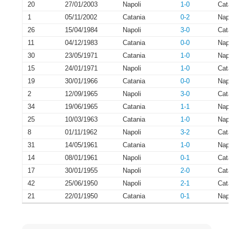
20
27/01/2003
Napoli
1-0
Cat
1
05/11/2002
Catania
0-2
Nap
26
15/04/1984
Napoli
3-0
Cat
11
04/12/1983
Catania
0-0
Nap
30
23/05/1971
Catania
1-0
Nap
15
24/01/1971
Napoli
1-0
Cat
19
30/01/1966
Catania
0-0
Nap
2
12/09/1965
Napoli
3-0
Cat
34
19/06/1965
Catania
1-1
Nap
25
10/03/1963
Catania
1-0
Nap
8
01/11/1962
Napoli
3-2
Cat
31
14/05/1961
Catania
1-0
Nap
14
08/01/1961
Napoli
0-1
Cat
17
30/01/1955
Napoli
2-0
Cat
42
25/06/1950
Napoli
2-1
Cat
21
22/01/1950
Catania
0-1
Nap