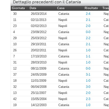
Dettaglio precedenti con il Catania
Giornata
Data
Casa
Risultato
Tras
30
26/03/2014
Catania
2-4
Nap
11
02/11/2013
Napoli
2-1
Cat
23
02/02/2013
Napoli
2-0
Cat
4
23/09/2012
Catania
0-0
Nap
29
25/03/2012
Napoli
2-2
Cat
10
29/10/2011
Catania
2-1
Nap
26
20/02/2011
Napoli
1-0
Cat
7
17/10/2010
Catania
1-1
Nap
31
28/03/2010
Napoli
1-0
Cat
12
08/11/2009
Catania
0-0
Nap
37
24/05/2009
Catania
3-1
Nap
18
11/01/2009
Napoli
1-0
Cat
32
06/04/2008
Catania
3-0
Nap
13
25/11/2007
Napoli
2-0
Cat
42
15/05/2004
Napoli
2-3
Cat
19
14/12/2003
Catania
1-0
Nap