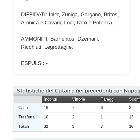
DIFFIDATI: Inler, Zuniga, Gargano, Britos,
Aronica e Cavani; Lodi, Izco e Potenza.
AMMONITI: Barrientos, Dzemaili,
Ricchiuti, Legrottaglie.
ESPULSI: -
Statistiche del Catania nei precedenti con Napol
Incontri
Vittorie
Pareggi
Sconfi
Casa
16
7
6
3
Trasferta
16
2
1
13
Totali
32
9
7
16