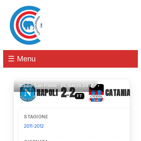
☰ Menu
Stadio
San Paolo ·
25 marzo 2012
2
2
NAPOLI
CATANIA
–
FT
STAGIONE
2011-2012