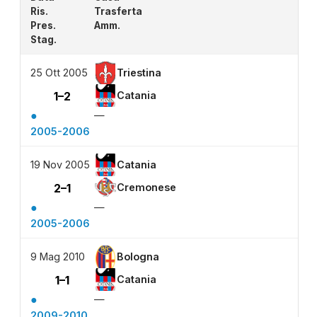
Ris.
Trasferta
Pres.
Amm.
Stag.
25 Ott 2005
Triestina
1–2
Catania
●
—
2005-2006
19 Nov 2005
Catania
2–1
Cremonese
●
—
2005-2006
9 Mag 2010
Bologna
1–1
Catania
●
—
2009-2010