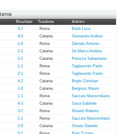
tania
Risultato
Trasferta
Arbitro
4-1
Roma
Banti Luca
4-0
Catania
Gervasoni Andrea
1-0
Roma
Damato Antonio
2-2
Catania
De Marco Andrea
2-2
Catania
Peruzzo Sebastiano
1-1
Roma
Tagliavento Paolo
2-1
Roma
Tagliavento Paolo
4-2
Catania
Brighi Christian
1-0
Catania
Bergonzi Mauro
1-1
Roma
Saccani Massimiliano
4-3
Catania
Gava Gabriele
3-2
Roma
Rosetti Roberto
1-1
Roma
Saccani Massimiliano
2-0
Catania
Orsato Daniele
0-2
Roma
Pieri Tiziano