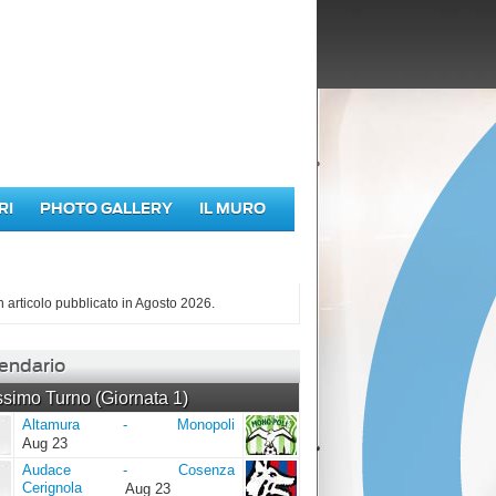
RI
PHOTO GALLERY
IL MURO
iù letti di Agosto 2026
 articolo pubblicato in Agosto 2026.
endario
simo Turno (Giornata 1)
Altamura
Monopoli
Altamura
-
Monopoli
Aug 23
Audace
Cosenza
Audace
-
Cosenza
Cerignola
Cerignola
Aug 23