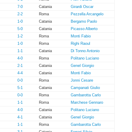
7-0
Catania
Girardi Oscar
2-2
Roma
Pezzella Arcangelo
1-0
Catania
Bergamo Paolo
5-0
Catania
Picasso Alberto
1-2
Roma
Monti Fabio
1-0
Roma
Righi Raoul
1-1
Catania
Di Tonno Antonio
4-0
Roma
Politano Luciano
2-1
Catania
Genel Giorgio
4-4
Catania
Monti Fabio
0-0
Roma
Jonni Cesare
5-1
Catania
Campanati Giulio
0-0
Roma
Gambarotta Carlo
1-1
Roma
Marchese Gennaro
4-0
Catania
Politano Luciano
4-1
Catania
Genel Giorgio
1-1
Roma
Gambarotta Carlo