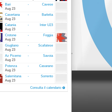
Bari
Cavese
Bari
-
Cavese
Aug 23
Casertana
Barletta
Casertana
-
Barletta
Aug 23
Catania
Inter
Catania
-
Inter U23
U23
Aug 23
Crotone
Foggia
Crotone
-
Foggia
Aug 23
Giugliano
Scafatese
Giugliano
-
Scafatese
Aug 23
Az
Savoia
Az Picerno
-
Savoia
Picerno
Aug 23
Potenza
Casarano
Potenza
-
Casarano
Aug 23
Salernitana
Sorrento
Salernitana
-
Sorrento
Aug 23
Consulta il calendario