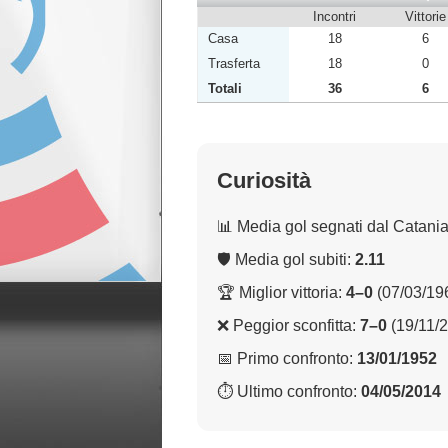
Incontri
Vittorie
Casa
18
6
Trasferta
18
0
Totali
36
6
Curiosità
📊 Media gol segnati dal Catani
🛡 Media gol subiti:
2.11
🏆 Miglior vittoria:
4–0
(07/03/19
❌ Peggior sconfitta:
7–0
(19/11/
📅 Primo confronto:
13/01/1952
⏱ Ultimo confronto:
04/05/2014