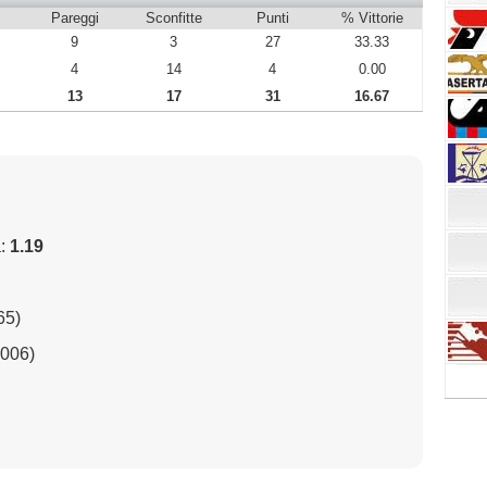
Pareggi
Sconfitte
Punti
% Vittorie
9
3
27
33.33
4
14
4
0.00
13
17
31
16.67
a:
1.19
65)
2006)