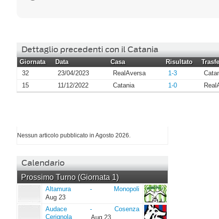
Dettaglio precedenti con il Catania
Giornata
Data
Casa
Risultato
Trasfe
32
23/04/2023
RealAversa
1-3
Cata
15
11/12/2022
Catania
1-0
Real
I più letti di Agosto 2026
Nessun articolo pubblicato in Agosto 2026.
Calendario
Prossimo Turno (Giornata 1)
Altamura
Monopoli
Altamura
-
Monopoli
Aug 23
Audace
Cosenza
Audace
-
Cosenza
Cerignola
Cerignola
Aug 23