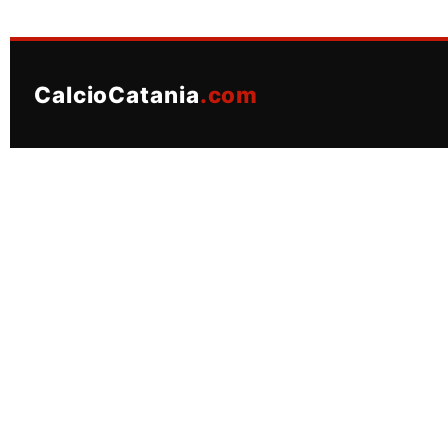
CalcioCatania
.com