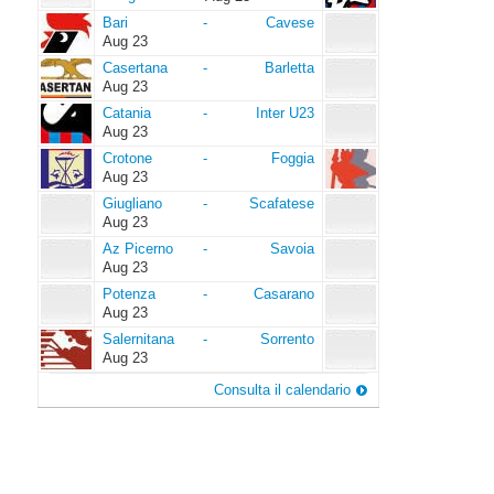
Bari
Cavese
Bari
-
Cavese
Aug 23
Casertana
Barletta
Casertana
-
Barletta
Aug 23
Catania
Inter
Catania
-
Inter U23
U23
Aug 23
Crotone
Foggia
Crotone
-
Foggia
Aug 23
Giugliano
Scafatese
Giugliano
-
Scafatese
Aug 23
Az
Savoia
Az Picerno
-
Savoia
Picerno
Aug 23
Potenza
Casarano
Potenza
-
Casarano
Aug 23
Salernitana
Sorrento
Salernitana
-
Sorrento
Aug 23
Consulta il calendario