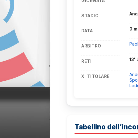
GIORNATA
Ang
STADIO
9 m
DATA
Pao
ARBITRO
13'
RETI
And
XI TITOLARE
Spol
Led
Tabellino dell’inco