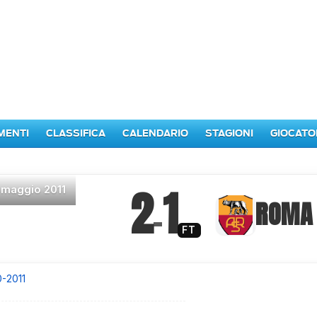
MENTI
CLASSIFICA
CALENDARIO
STAGIONI
GIOCATO
2
1
 maggio 2011
–
ROMA
FT
0-2011