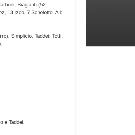
arboni, Biagianti (52'
, 13 Izco, 7 Schelotto. All:
o), Simplicio, Taddei; Totti,
a.
o e Taddei.