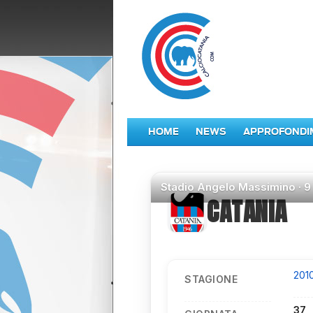
HOME
NEWS
APPROFONDI
Stadio
Angelo Massimino ·
9
CATANIA
201
STAGIONE
37