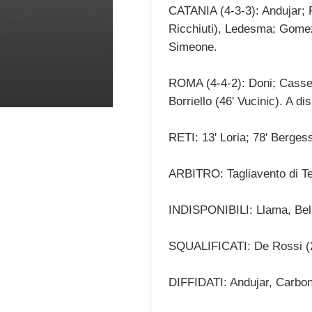
CATANIA (4-3-3): Andujar; Po
Ricchiuti), Ledesma; Gomez,
Simeone.
ROMA (4-4-2): Doni; Cassetti
Borriello (46' Vucinic). A di
RETI: 13' Loria; 78' Berges
ARBITRO: Tagliavento di Ter
INDISPONIBILI: Llama, Bell
SQUALIFICATI: De Rossi (2)
DIFFIDATI: Andujar, Carbon