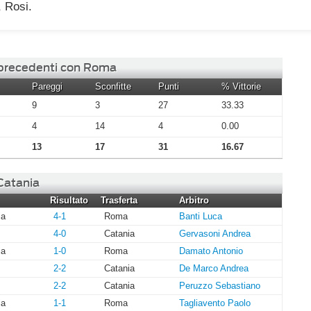
 Rosi.
i precedenti con Roma
Pareggi
Sconfitte
Punti
% Vittorie
9
3
27
33.33
4
14
4
0.00
13
17
31
16.67
 Catania
Risultato
Trasferta
Arbitro
ia
4-1
Roma
Banti Luca
4-0
Catania
Gervasoni Andrea
ia
1-0
Roma
Damato Antonio
2-2
Catania
De Marco Andrea
2-2
Catania
Peruzzo Sebastiano
ia
1-1
Roma
Tagliavento Paolo