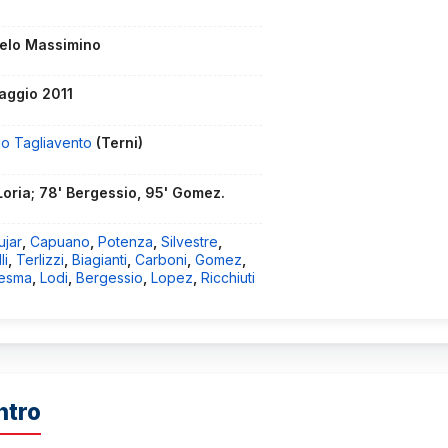
elo Massimino
aggio 2011
lo Tagliavento
(Terni)
 Loria; 78' Bergessio, 95' Gomez.
ujar
,
Capuano
,
Potenza
,
Silvestre
,
li
,
Terlizzi
,
Biagianti
,
Carboni
,
Gomez
,
esma
,
Lodi
,
Bergessio
,
Lopez
,
Ricchiuti
ntro