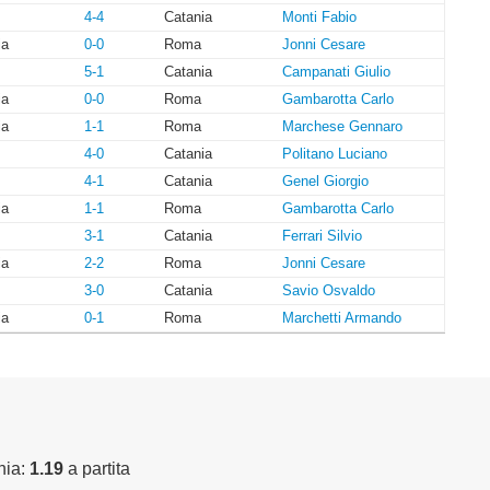
4-4
Catania
Monti Fabio
ia
0-0
Roma
Jonni Cesare
5-1
Catania
Campanati Giulio
ia
0-0
Roma
Gambarotta Carlo
ia
1-1
Roma
Marchese Gennaro
4-0
Catania
Politano Luciano
4-1
Catania
Genel Giorgio
ia
1-1
Roma
Gambarotta Carlo
3-1
Catania
Ferrari Silvio
ia
2-2
Roma
Jonni Cesare
3-0
Catania
Savio Osvaldo
ia
0-1
Roma
Marchetti Armando
nia:
1.19
a partita