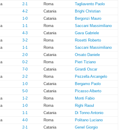
ia
2-1
Roma
Tagliavento Paolo
4-2
Catania
Brighi Christian
1-0
Catania
Bergonzi Mauro
ia
1-1
Roma
Saccani Massimiliano
4-3
Catania
Gava Gabriele
ia
3-2
Roma
Rosetti Roberto
ia
1-1
Roma
Saccani Massimiliano
2-0
Catania
Orsato Daniele
ia
0-2
Roma
Pieri Tiziano
7-0
Catania
Girardi Oscar
ia
2-2
Roma
Pezzella Arcangelo
1-0
Catania
Bergamo Paolo
5-0
Catania
Picasso Alberto
ia
1-2
Roma
Monti Fabio
ia
1-0
Roma
Righi Raoul
1-1
Catania
Di Tonno Antonio
ia
4-0
Roma
Politano Luciano
2-1
Catania
Genel Giorgio