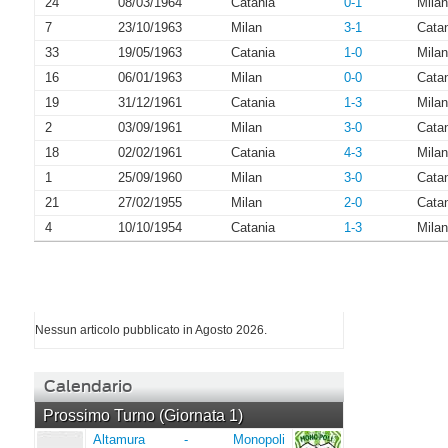
24
08/03/1964
Catania
0-1
Milan
7
23/10/1963
Milan
3-1
Cata
33
19/05/1963
Catania
1-0
Milan
16
06/01/1963
Milan
0-0
Cata
19
31/12/1961
Catania
1-3
Milan
2
03/09/1961
Milan
3-0
Cata
18
02/02/1961
Catania
4-3
Milan
1
25/09/1960
Milan
3-0
Cata
21
27/02/1955
Milan
2-0
Cata
4
10/10/1954
Catania
1-3
Milan
I più letti di Agosto 2026
Nessun articolo pubblicato in Agosto 2026.
Calendario
Prossimo Turno (Giornata 1)
Altamura
Monopoli
Altamura
-
Monopoli