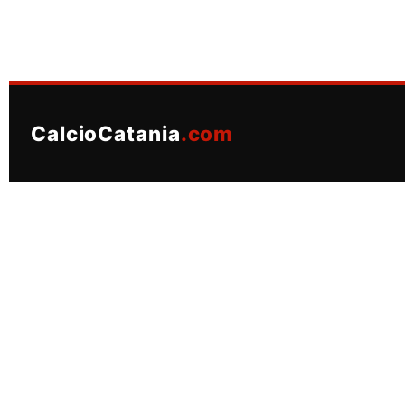
CalcioCatania
.com