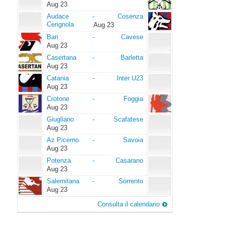
Aug 23
Audace
Cosenza
Audace
-
Cosenza
Cerignola
Cerignola
Aug 23
Bari
Cavese
Bari
-
Cavese
Aug 23
Casertana
Barletta
Casertana
-
Barletta
Aug 23
Catania
Inter
Catania
-
Inter U23
U23
Aug 23
Crotone
Foggia
Crotone
-
Foggia
Aug 23
Giugliano
Scafatese
Giugliano
-
Scafatese
Aug 23
Az
Savoia
Az Picerno
-
Savoia
Picerno
Aug 23
Potenza
Casarano
Potenza
-
Casarano
Aug 23
Salernitana
Sorrento
Salernitana
-
Sorrento
Aug 23
Consulta il calendario