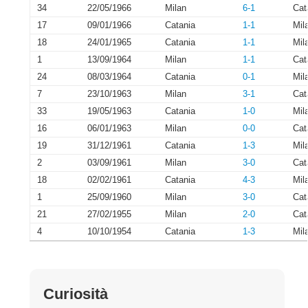
34
22/05/1966
Milan
6-1
Cat
17
09/01/1966
Catania
1-1
Mil
18
24/01/1965
Catania
1-1
Mil
1
13/09/1964
Milan
1-1
Cat
24
08/03/1964
Catania
0-1
Mil
7
23/10/1963
Milan
3-1
Cat
33
19/05/1963
Catania
1-0
Mil
16
06/01/1963
Milan
0-0
Cat
19
31/12/1961
Catania
1-3
Mil
2
03/09/1961
Milan
3-0
Cat
18
02/02/1961
Catania
4-3
Mil
1
25/09/1960
Milan
3-0
Cat
21
27/02/1955
Milan
2-0
Cat
4
10/10/1954
Catania
1-3
Mil
Curiosità