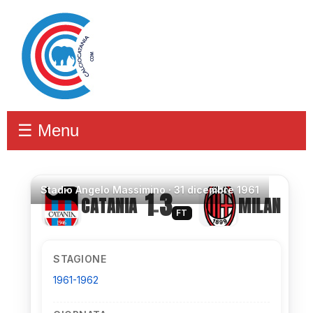
☰ Menu
Stadio
Angelo Massimino ·
31 dicembre 1961
1
3
CATANIA
MILAN
–
FT
STAGIONE
1961-1962