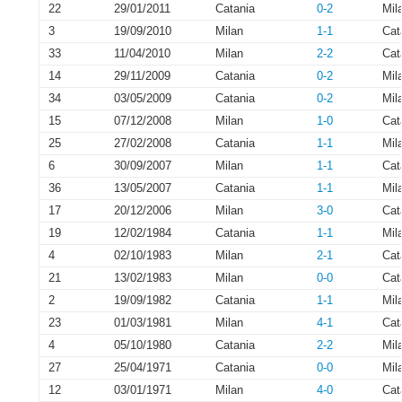
22
29/01/2011
Catania
0-2
Mil
3
19/09/2010
Milan
1-1
Cat
33
11/04/2010
Milan
2-2
Cat
14
29/11/2009
Catania
0-2
Mil
34
03/05/2009
Catania
0-2
Mil
15
07/12/2008
Milan
1-0
Cat
25
27/02/2008
Catania
1-1
Mil
6
30/09/2007
Milan
1-1
Cat
36
13/05/2007
Catania
1-1
Mil
17
20/12/2006
Milan
3-0
Cat
19
12/02/1984
Catania
1-1
Mil
4
02/10/1983
Milan
2-1
Cat
21
13/02/1983
Milan
0-0
Cat
2
19/09/1982
Catania
1-1
Mil
23
01/03/1981
Milan
4-1
Cat
4
05/10/1980
Catania
2-2
Mil
27
25/04/1971
Catania
0-0
Mil
12
03/01/1971
Milan
4-0
Cat