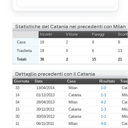
Statistiche del Catania nei precedenti con Milan
Incontri
Vittorie
Pareggi
Sconfi
Casa
19
2
9
8
Trasferta
19
0
6
13
Totali
38
2
15
21
Dettaglio precedenti con il Catania
Giornata
Data
Casa
Risultato
Tras
33
13/04/2014
Milan
1-0
Cat
14
01/12/2013
Catania
1-3
Mil
34
28/04/2013
Milan
4-2
Cat
15
30/11/2012
Catania
1-3
Mil
30
30/03/2012
Catania
1-1
Mil
11
06/11/2011
Milan
4-0
Cat