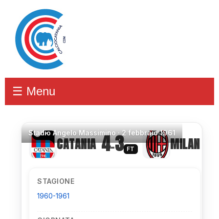
☰ Menu
Stadio
Angelo Massimino ·
2 febbraio 1961
4
3
CATANIA
MILAN
–
FT
STAGIONE
1960-1961