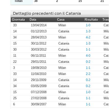
Totali
38
2
15
21
Dettaglio precedenti con il Catania
Giornata
Data
Casa
Risultato
Tras
33
13/04/2014
Milan
1-0
Cat
14
01/12/2013
Catania
1-3
Mil
34
28/04/2013
Milan
4-2
Cat
15
30/11/2012
Catania
1-3
Mil
30
30/03/2012
Catania
1-1
Mil
11
06/11/2011
Milan
4-0
Cat
22
29/01/2011
Catania
0-2
Mil
3
19/09/2010
Milan
1-1
Cat
33
11/04/2010
Milan
2-2
Cat
14
29/11/2009
Catania
0-2
Mil
34
03/05/2009
Catania
0-2
Mil
15
07/12/2008
Milan
1-0
Cat
25
27/02/2008
Catania
1-1
Mil
6
30/09/2007
Milan
1-1
Cat