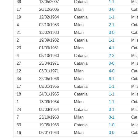
36
13/05/2007
Catania
1-1
Mil
17
20/12/2006
Milan
3-0
Cat
19
12/02/1984
Catania
1-1
Mil
4
02/10/1983
Milan
2-1
Cat
21
13/02/1983
Milan
0-0
Cat
2
19/09/1982
Catania
1-1
Mil
23
01/03/1981
Milan
4-1
Cat
4
05/10/1980
Catania
2-2
Mil
27
25/04/1971
Catania
0-0
Mil
12
03/01/1971
Milan
4-0
Cat
34
22/05/1966
Milan
6-1
Cat
17
09/01/1966
Catania
1-1
Mil
18
24/01/1965
Catania
1-1
Mil
1
13/09/1964
Milan
1-1
Cat
24
08/03/1964
Catania
0-1
Mil
7
23/10/1963
Milan
3-1
Cat
33
19/05/1963
Catania
1-0
Mil
16
06/01/1963
Milan
0-0
Cat