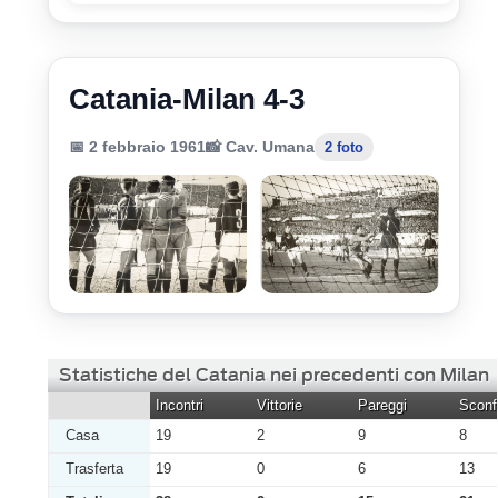
Catania-Milan 4-3
📅 2 febbraio 1961
📸 Cav. Umana
2 foto
Statistiche del Catania nei precedenti con Milan
Incontri
Vittorie
Pareggi
Sconfi
Casa
19
2
9
8
Trasferta
19
0
6
13