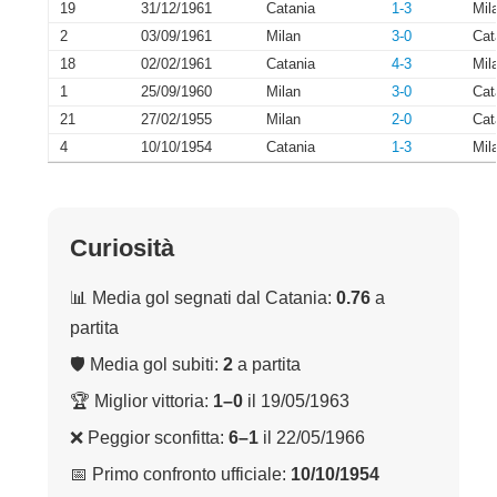
19
31/12/1961
Catania
1-3
Mil
2
03/09/1961
Milan
3-0
Cat
18
02/02/1961
Catania
4-3
Mil
1
25/09/1960
Milan
3-0
Cat
21
27/02/1955
Milan
2-0
Cat
4
10/10/1954
Catania
1-3
Mil
Curiosità
📊 Media gol segnati dal Catania:
0.76
a
partita
🛡 Media gol subiti:
2
a partita
🏆 Miglior vittoria:
1–0
il 19/05/1963
❌ Peggior sconfitta:
6–1
il 22/05/1966
📅 Primo confronto ufficiale:
10/10/1954