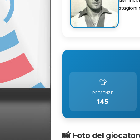
stagioni 
👕
PRESENZE
145
📸 Foto del giocator