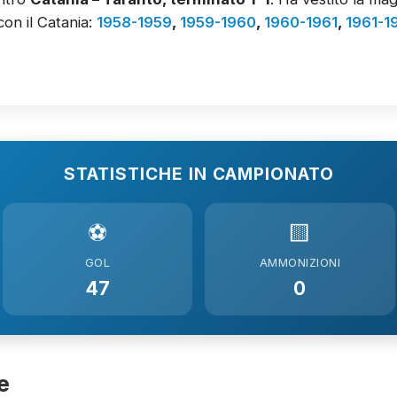
con il Catania:
1958-1959
,
1959-1960
,
1960-1961
,
1961-1
STATISTICHE IN CAMPIONATO
⚽
🟨
GOL
AMMONIZIONI
47
0
e