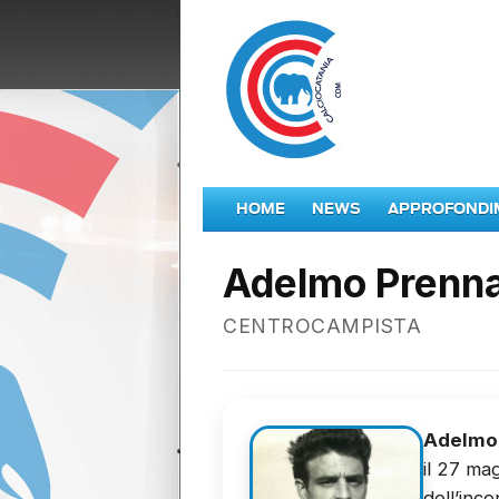
HOME
NEWS
APPROFONDI
Adelmo Prenn
CENTROCAMPISTA
Adelmo
il 27 ma
dell’inc