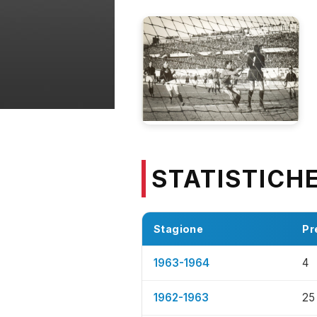
STATISTICH
Stagione
Pr
1963-1964
4
1962-1963
25