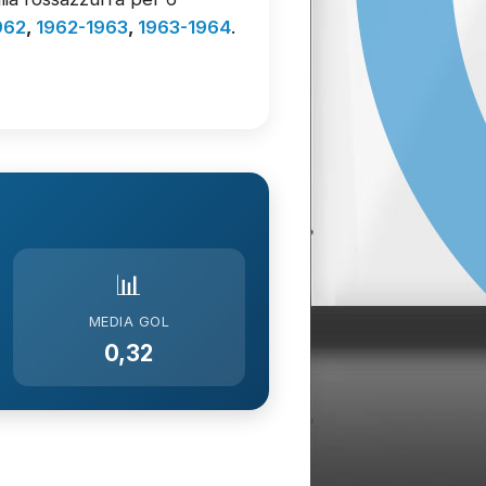
962
,
1962-1963
,
1963-1964
.
📊
MEDIA GOL
0,32