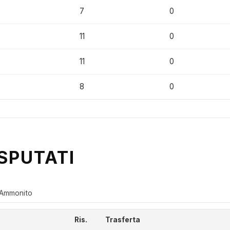
7
0
11
0
11
0
8
0
SPUTATI
Ammonito
Ris.
Trasferta