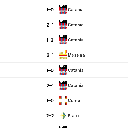
1–0
Catania
2–1
Catania
1–2
Catania
2–1
Messina
1–0
Catania
2–1
Catania
1–0
Como
2–2
Prato