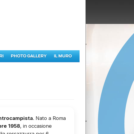
RI
PHOTO GALLERY
IL MURO
ntrocampista
. Nato a Roma
bre 1958
, in occasione
glia rossazzurra per 6