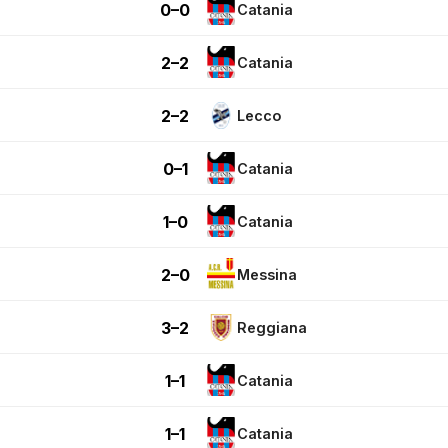
0–0
Catania
2–2
Catania
2–2
Lecco
0–1
Catania
1–0
Catania
2–0
Messina
3–2
Reggiana
1–1
Catania
1–1
Catania