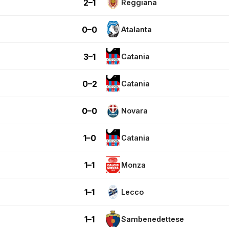
2–1
Reggiana
0–0
Atalanta
3–1
Catania
0–2
Catania
0–0
Novara
1–0
Catania
1–1
Monza
1–1
Lecco
1–1
Sambenedettese