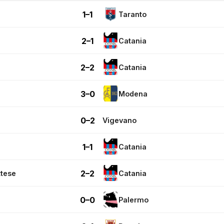
1–1
Taranto
2–1
Catania
2–2
Catania
3–0
Modena
0–2
Vigevano
1–1
Catania
2–2
tese
Catania
0–0
Palermo