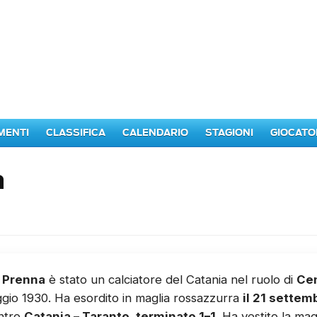
MENTI
CLASSIFICA
CALENDARIO
STAGIONI
GIOCATO
a
 Prenna
è stato un calciatore del Catania nel ruolo di
Ce
ggio 1930. Ha esordito in maglia rossazzurra
il 21 settem
ontro
Catania – Taranto, terminato 1–1
. Ha vestito la ma