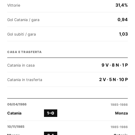
31,4%
Vittorie
0,94
Gol Catania / gara
1,03
Gol subiti / gara
CASA E TRASFERTA
9 V · 8 N · 1 P
Catania in casa
2 V · 5 N · 10 P
Catania in trasferta
06/04/1986
1985-1986
1–0
Catania
Monza
10/11/1985
1985-1986