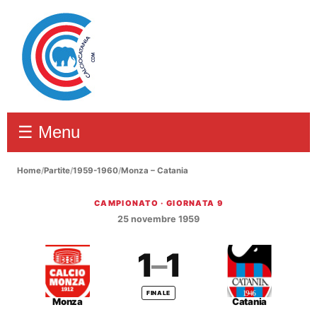
☰ Menu
Home
/
Partite
/
1959-1960
/
Monza – Catania
CAMPIONATO · GIORNATA 9
Monza – Catania 1–1
25 novembre 1959
1
–
1
FINALE
Monza
Catania