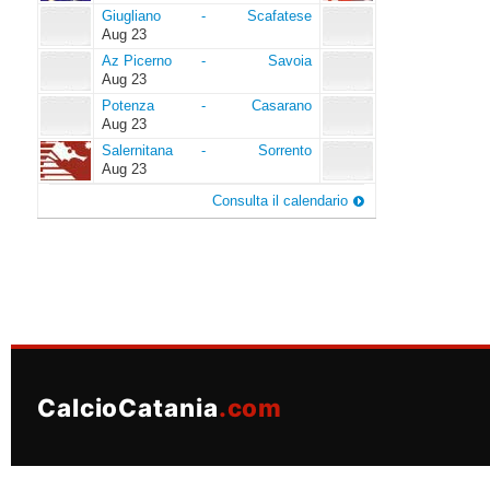
Giugliano
Scafatese
Giugliano
-
Scafatese
Aug 23
Az
Savoia
Az Picerno
-
Savoia
Picerno
Aug 23
Potenza
Casarano
Potenza
-
Casarano
Aug 23
Salernitana
Sorrento
Salernitana
-
Sorrento
Aug 23
Consulta il calendario
CalcioCatania
.com