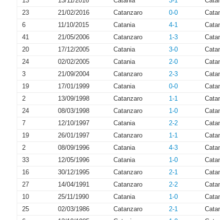
13
13/11/2016
Catania
3-1
Cata
23
21/02/2016
Catanzaro
0-0
Cata
6
11/10/2015
Catania
4-1
Cata
41
21/05/2006
Catanzaro
1-3
Cata
20
17/12/2005
Catania
3-0
Cata
24
02/02/2005
Catania
2-0
Cata
3
21/09/2004
Catanzaro
2-3
Cata
19
17/01/1999
Catania
0-0
Cata
2
13/09/1998
Catanzaro
1-1
Cata
24
08/03/1998
Catanzaro
1-0
Cata
7
12/10/1997
Catania
2-2
Cata
19
26/01/1997
Catanzaro
1-1
Cata
2
08/09/1996
Catania
4-3
Cata
33
12/05/1996
Catania
1-0
Cata
16
30/12/1995
Catanzaro
2-1
Cata
27
14/04/1991
Catanzaro
2-2
Cata
10
25/11/1990
Catania
1-0
Cata
25
02/03/1986
Catanzaro
2-1
Cata