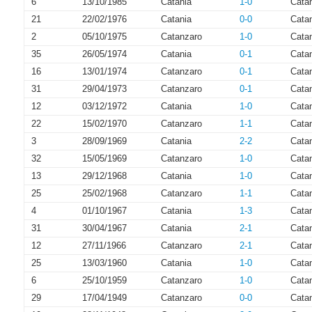
6
13/10/1985
Catania
1-0
Cata
21
22/02/1976
Catania
0-0
Cata
2
05/10/1975
Catanzaro
1-0
Cata
35
26/05/1974
Catania
0-1
Cata
16
13/01/1974
Catanzaro
0-1
Cata
31
29/04/1973
Catanzaro
0-1
Cata
12
03/12/1972
Catania
1-0
Cata
22
15/02/1970
Catanzaro
1-1
Cata
3
28/09/1969
Catania
2-2
Cata
32
15/05/1969
Catanzaro
1-0
Cata
13
29/12/1968
Catania
1-0
Cata
25
25/02/1968
Catanzaro
1-1
Cata
4
01/10/1967
Catania
1-3
Cata
31
30/04/1967
Catania
2-1
Cata
12
27/11/1966
Catanzaro
2-1
Cata
25
13/03/1960
Catania
1-0
Cata
6
25/10/1959
Catanzaro
1-0
Cata
29
17/04/1949
Catanzaro
0-0
Cata