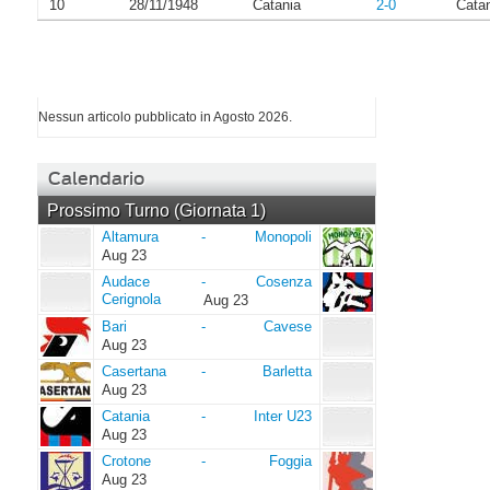
10
28/11/1948
Catania
2-0
Cata
I più letti di Agosto 2026
Nessun articolo pubblicato in Agosto 2026.
Calendario
Prossimo Turno (Giornata 1)
Altamura
Monopoli
Altamura
-
Monopoli
Aug 23
Audace
Cosenza
Audace
-
Cosenza
Cerignola
Cerignola
Aug 23
Bari
Cavese
Bari
-
Cavese
Aug 23
Casertana
Barletta
Casertana
-
Barletta
Aug 23
Catania
Inter
Catania
-
Inter U23
U23
Aug 23
Crotone
Foggia
Crotone
-
Foggia
Aug 23