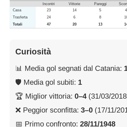
Incontri
Vittorie
Pareggi
Sconf
Casa
23
14
5
4
Trasferta
24
6
8
1
Totali
47
20
13
1
Curiosità
📊 Media gol segnati dal Catania:
🛡 Media gol subiti:
1
🏆 Miglior vittoria:
0–4
(31/03/2018
❌ Peggior sconfitta:
3–0
(17/11/20
📅 Primo confronto:
28/11/1948