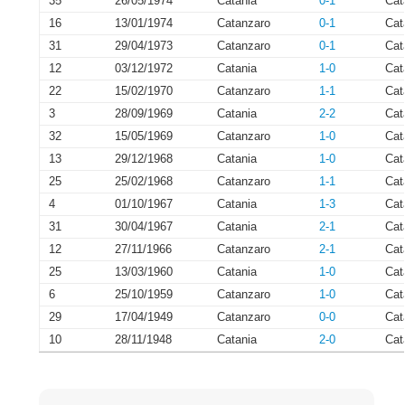
35
26/05/1974
Catania
0-1
Cat
16
13/01/1974
Catanzaro
0-1
Cat
31
29/04/1973
Catanzaro
0-1
Cat
12
03/12/1972
Catania
1-0
Cat
22
15/02/1970
Catanzaro
1-1
Cat
3
28/09/1969
Catania
2-2
Cat
32
15/05/1969
Catanzaro
1-0
Cat
13
29/12/1968
Catania
1-0
Cat
25
25/02/1968
Catanzaro
1-1
Cat
4
01/10/1967
Catania
1-3
Cat
31
30/04/1967
Catania
2-1
Cat
12
27/11/1966
Catanzaro
2-1
Cat
25
13/03/1960
Catania
1-0
Cat
6
25/10/1959
Catanzaro
1-0
Cat
29
17/04/1949
Catanzaro
0-0
Cat
10
28/11/1948
Catania
2-0
Cat