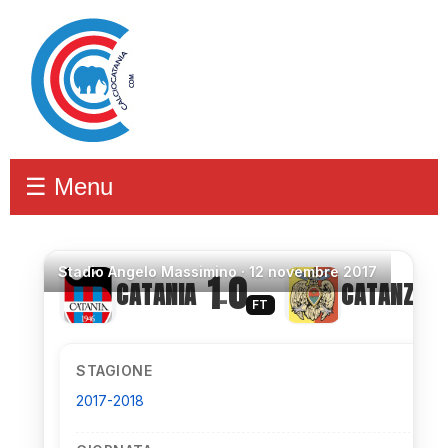
☰ Menu
Stadio
Angelo Massimino ·
12 novembre 2017
1
0
CATANIA
CATANZAR
–
FT
STAGIONE
2017-2018