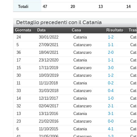
Totali
47
20
13
14
Dettaglio precedenti con il Catania
Giornata
Data
Casa
Risultato
Tras
24
30/01/2022
Catania
1-2
Cat
5
27/09/2021
Catanzaro
1-1
Cat
36
18/04/2021
Catanzaro
2-0
Cat
17
23/12/2020
Catania
1-1
Cat
15
17/11/2019
Catanzaro
3-0
Cat
30
10/03/2019
Catanzaro
1-2
Cat
11
11/11/2018
Catania
0-2
Cat
33
31/03/2018
Catanzaro
0-4
Cat
14
12/11/2017
Catania
1-0
Cat
32
02/04/2017
Catanzaro
2-1
Cat
13
13/11/2016
Catania
3-1
Cat
23
21/02/2016
Catanzaro
0-0
Cat
6
11/10/2015
Catania
4-1
Cat
41
21/05/2006
Catanzaro
1-3
Cat