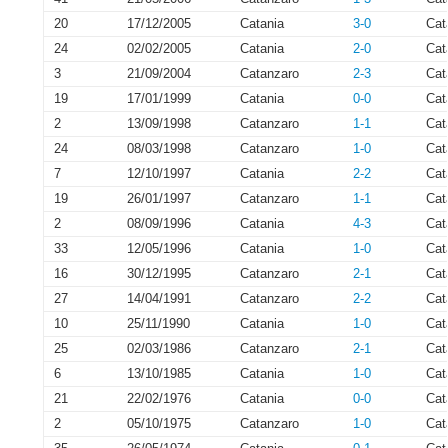
20
17/12/2005
Catania
3-0
Cat
24
02/02/2005
Catania
2-0
Cat
3
21/09/2004
Catanzaro
2-3
Cat
19
17/01/1999
Catania
0-0
Cat
2
13/09/1998
Catanzaro
1-1
Cat
24
08/03/1998
Catanzaro
1-0
Cat
7
12/10/1997
Catania
2-2
Cat
19
26/01/1997
Catanzaro
1-1
Cat
2
08/09/1996
Catania
4-3
Cat
33
12/05/1996
Catania
1-0
Cat
16
30/12/1995
Catanzaro
2-1
Cat
27
14/04/1991
Catanzaro
2-2
Cat
10
25/11/1990
Catania
1-0
Cat
25
02/03/1986
Catanzaro
2-1
Cat
6
13/10/1985
Catania
1-0
Cat
21
22/02/1976
Catania
0-0
Cat
2
05/10/1975
Catanzaro
1-0
Cat