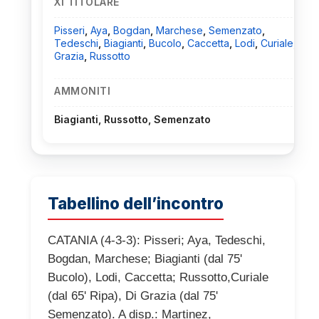
XI TITOLARE
Pisseri
,
Aya
,
Bogdan
,
Marchese
,
Semenzato
,
Tedeschi
,
Biagianti
,
Bucolo
,
Caccetta
,
Lodi
,
Curiale
,
Di
Grazia
,
Russotto
AMMONITI
Biagianti, Russotto, Semenzato
Tabellino dell’incontro
CATANIA (4-3-3): Pisseri; Aya, Tedeschi,
Bogdan, Marchese; Biagianti (dal 75'
Bucolo), Lodi, Caccetta; Russotto,Curiale
(dal 65' Ripa), Di Grazia (dal 75'
Semenzato). A disp.: Martinez,