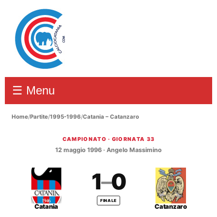
☰ Menu
Home
/
Partite
/
1995-1996
/
Catania – Catanzaro
CAMPIONATO · GIORNATA 33
Catania – Catanzaro 1–0
12 maggio 1996 · Angelo Massimino
1
–
0
FINALE
Catania
Catanzaro