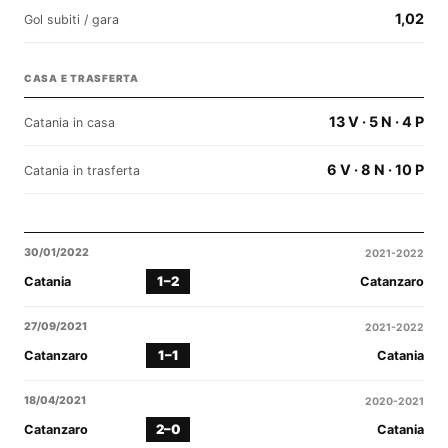
1,02
Gol subiti / gara
CASA E TRASFERTA
13 V · 5 N · 4 P
Catania in casa
6 V · 8 N · 10 P
Catania in trasferta
30/01/2022
2021-2022
1–2
Catania
Catanzaro
27/09/2021
2021-2022
1–1
Catanzaro
Catania
18/04/2021
2020-2021
2–0
Catanzaro
Catania