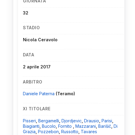
GIORNATA
32
STADIO
Nicola Ceravolo
DATA
2 aprile 2017
ARBITRO
Daniele Paterna
(Teramo)
XI TITOLARE
Pisseri
,
Bergamelli
,
Djordjevic
,
Drausio
,
Parisi
,
Biagianti
,
Bucolo
,
Fornito
,
Mazzarani
,
Barišič
,
Di
Grazia
,
Pozzebon
,
Russotto
,
Tavares