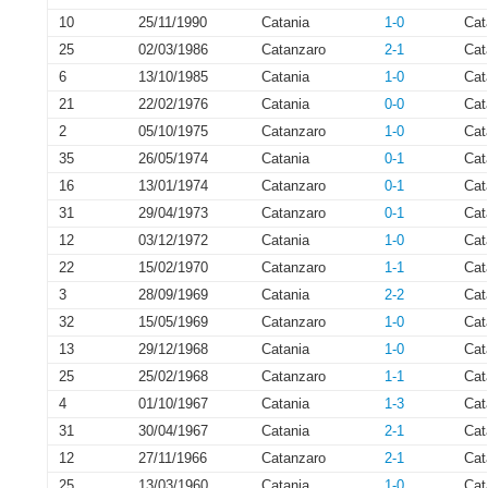
10
25/11/1990
Catania
1-0
Cat
25
02/03/1986
Catanzaro
2-1
Cat
6
13/10/1985
Catania
1-0
Cat
21
22/02/1976
Catania
0-0
Cat
2
05/10/1975
Catanzaro
1-0
Cat
35
26/05/1974
Catania
0-1
Cat
16
13/01/1974
Catanzaro
0-1
Cat
31
29/04/1973
Catanzaro
0-1
Cat
12
03/12/1972
Catania
1-0
Cat
22
15/02/1970
Catanzaro
1-1
Cat
3
28/09/1969
Catania
2-2
Cat
32
15/05/1969
Catanzaro
1-0
Cat
13
29/12/1968
Catania
1-0
Cat
25
25/02/1968
Catanzaro
1-1
Cat
4
01/10/1967
Catania
1-3
Cat
31
30/04/1967
Catania
2-1
Cat
12
27/11/1966
Catanzaro
2-1
Cat
25
13/03/1960
Catania
1-0
Cat