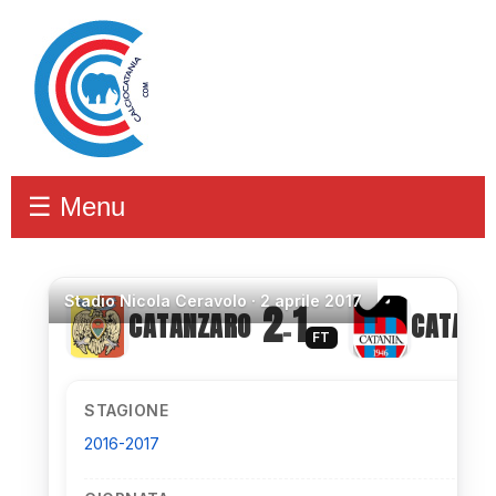
☰ Menu
Stadio
Nicola Ceravolo ·
2 aprile 2017
2
1
CATANZARO
CATANI
–
FT
STAGIONE
2016-2017