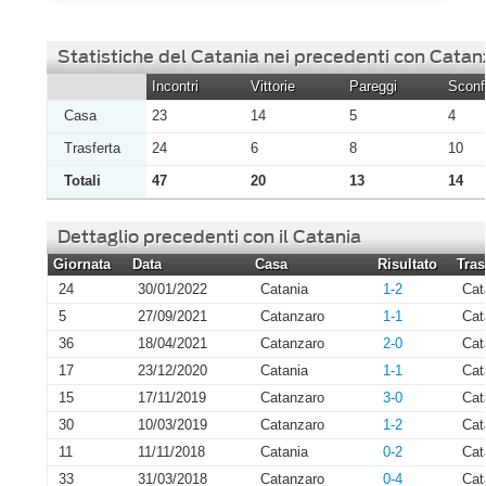
Statistiche del Catania nei precedenti con Catan
Incontri
Vittorie
Pareggi
Sconfi
Casa
23
14
5
4
Trasferta
24
6
8
10
Totali
47
20
13
14
Dettaglio precedenti con il Catania
Giornata
Data
Casa
Risultato
Tras
24
30/01/2022
Catania
1-2
Cat
5
27/09/2021
Catanzaro
1-1
Cat
36
18/04/2021
Catanzaro
2-0
Cat
17
23/12/2020
Catania
1-1
Cat
15
17/11/2019
Catanzaro
3-0
Cat
30
10/03/2019
Catanzaro
1-2
Cat
11
11/11/2018
Catania
0-2
Cat
33
31/03/2018
Catanzaro
0-4
Cat