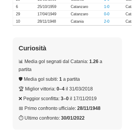
6
25/10/1959
Catanzaro
1-0
Cat
29
17/04/1949
Catanzaro
0-0
Cat
10
28/11/1948
Catania
2-0
Cat
Curiosità
📊 Media gol segnati dal Catania:
1.26
a
partita
🛡 Media gol subiti:
1
a partita
🏆 Miglior vittoria:
0–4
il 31/03/2018
❌ Peggior sconfitta:
3–0
il 17/11/2019
📅 Primo confronto ufficiale:
28/11/1948
⏱ Ultimo confronto:
30/01/2022