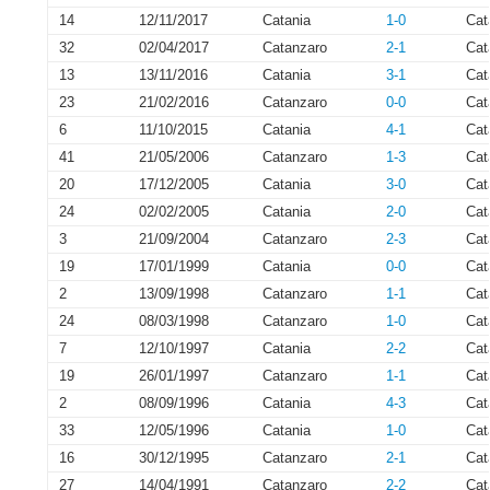
14
12/11/2017
Catania
1-0
Cat
32
02/04/2017
Catanzaro
2-1
Cat
13
13/11/2016
Catania
3-1
Cat
23
21/02/2016
Catanzaro
0-0
Cat
6
11/10/2015
Catania
4-1
Cat
41
21/05/2006
Catanzaro
1-3
Cat
20
17/12/2005
Catania
3-0
Cat
24
02/02/2005
Catania
2-0
Cat
3
21/09/2004
Catanzaro
2-3
Cat
19
17/01/1999
Catania
0-0
Cat
2
13/09/1998
Catanzaro
1-1
Cat
24
08/03/1998
Catanzaro
1-0
Cat
7
12/10/1997
Catania
2-2
Cat
19
26/01/1997
Catanzaro
1-1
Cat
2
08/09/1996
Catania
4-3
Cat
33
12/05/1996
Catania
1-0
Cat
16
30/12/1995
Catanzaro
2-1
Cat
27
14/04/1991
Catanzaro
2-2
Cat