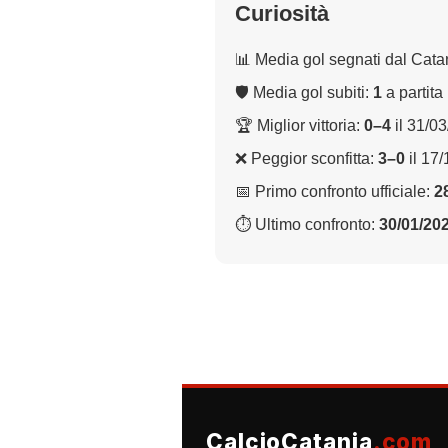
Curiosità
📊 Media gol segnati dal Cata
🛡 Media gol subiti:
1
a partita
🏆 Miglior vittoria:
0–4
il 31/0
❌ Peggior sconfitta:
3–0
il 17
📅 Primo confronto ufficiale:
2
⏱ Ultimo confronto:
30/01/20
CalcioCatania
.com