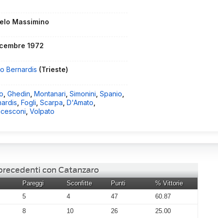
elo Massimino
icembre 1972
io Bernardis
(Trieste)
o
,
Ghedin
,
Montanari
,
Simonini
,
Spanio
,
nardis
,
Fogli
,
Scarpa
,
D'Amato
,
ncesconi
,
Volpato
 precedenti con Catanzaro
Pareggi
Sconfitte
Punti
% Vittorie
5
4
47
60.87
8
10
26
25.00