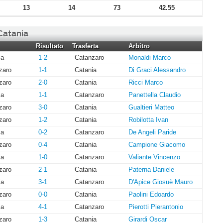
13
14
73
42.55
 Catania
Risultato
Trasferta
Arbitro
ia
1-2
Catanzaro
Monaldi Marco
zaro
1-1
Catania
Di Graci Alessandro
zaro
2-0
Catania
Ricci Marco
ia
1-1
Catanzaro
Panettella Claudio
zaro
3-0
Catania
Gualtieri Matteo
zaro
1-2
Catania
Robilotta Ivan
ia
0-2
Catanzaro
De Angeli Paride
zaro
0-4
Catania
Campione Giacomo
ia
1-0
Catanzaro
Valiante Vincenzo
zaro
2-1
Catania
Paterna Daniele
ia
3-1
Catanzaro
D'Apice Giosuè Mauro
zaro
0-0
Catania
Paolini Edoardo
ia
4-1
Catanzaro
Pierotti Pierantonio
zaro
1-3
Catania
Girardi Oscar