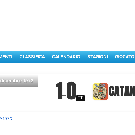
MENTI
CLASSIFICA
CALENDARIO
STAGIONI
GIOCATO
1
0
 dicembre 1972
–
CATA
FT
2-1973