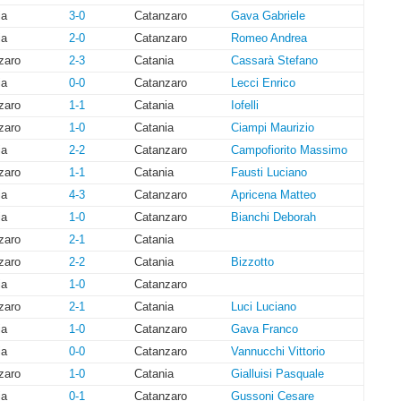
ia
3-0
Catanzaro
Gava Gabriele
ia
2-0
Catanzaro
Romeo Andrea
zaro
2-3
Catania
Cassarà Stefano
ia
0-0
Catanzaro
Lecci Enrico
zaro
1-1
Catania
Iofelli
zaro
1-0
Catania
Ciampi Maurizio
ia
2-2
Catanzaro
Campofiorito Massimo
zaro
1-1
Catania
Fausti Luciano
ia
4-3
Catanzaro
Apricena Matteo
ia
1-0
Catanzaro
Bianchi Deborah
zaro
2-1
Catania
zaro
2-2
Catania
Bizzotto
ia
1-0
Catanzaro
zaro
2-1
Catania
Luci Luciano
ia
1-0
Catanzaro
Gava Franco
ia
0-0
Catanzaro
Vannucchi Vittorio
zaro
1-0
Catania
Gialluisi Pasquale
ia
0-1
Catanzaro
Gussoni Cesare