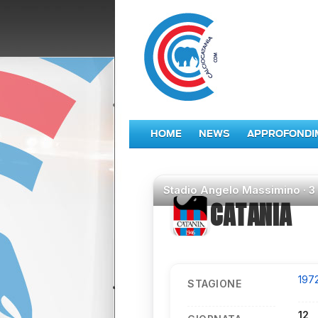
HOME
NEWS
APPROFONDI
Stadio
Angelo Massimino ·
3
CATANIA
197
STAGIONE
12