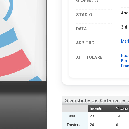
GIORNATA
Ang
STADIO
3 d
DATA
Mar
ARBITRO
Rad
XI TITOLARE
Ber
Fra
Statistiche del Catania nei
Incontri
Vittorie
Casa
23
14
Trasferta
24
6