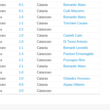
zaro
0-1
Catania
Bernardis Mario
zaro
0-1
Catania
Ciulli Massimo
ia
1-0
Catanzaro
Bernardis Mario
zaro
1-1
Catania
Trinchieri Cesare
ia
2-2
Catanzaro
zaro
1-0
Catania
Cantelli Carlo
ia
1-0
Catanzaro
Di Tonno Antonio
zaro
1-1
Catania
Bernardi Leonello
ia
1-3
Catanzaro
Piantoni Ermenegildo
ia
2-1
Catanzaro
Possagno Rino
zaro
2-1
Catania
Bernardis Mario
ia
1-0
Catanzaro
zaro
1-0
Catania
Orlandini Vincenzo
zaro
0-0
Catania
Arpaia Gilberto
ia
2-0
Catanzaro