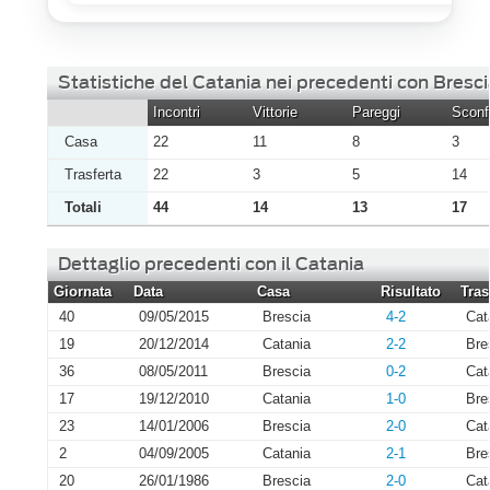
Statistiche del Catania nei precedenti con Bresci
Incontri
Vittorie
Pareggi
Sconfi
Casa
22
11
8
3
Trasferta
22
3
5
14
Totali
44
14
13
17
Dettaglio precedenti con il Catania
Giornata
Data
Casa
Risultato
Tras
40
09/05/2015
Brescia
4-2
Cat
19
20/12/2014
Catania
2-2
Bre
36
08/05/2011
Brescia
0-2
Cat
17
19/12/2010
Catania
1-0
Bre
23
14/01/2006
Brescia
2-0
Cat
2
04/09/2005
Catania
2-1
Bre
20
26/01/1986
Brescia
2-0
Cat