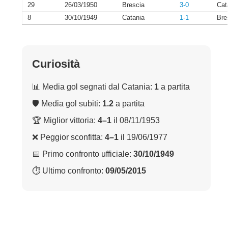
29
26/03/1950
Brescia
3-0
Cat
8
30/10/1949
Catania
1-1
Bre
Curiosità
📊 Media gol segnati dal Catania:
1
a partita
🛡 Media gol subiti:
1.2
a partita
🏆 Miglior vittoria:
4–1
il 08/11/1953
❌ Peggior sconfitta:
4–1
il 19/06/1977
📅 Primo confronto ufficiale:
30/10/1949
⏱ Ultimo confronto:
09/05/2015