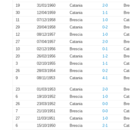
19
31/01/1960
Catania
2-0
Bre
30
12/04/1959
Catania
1-1
Bre
11
07/12/1958
Brescia
1-0
Cat
29
20/04/1958
Catania
0-2
Bre
12
08/12/1957
Brescia
1-0
Cat
27
07/04/1957
Catania
2-0
Bre
10
02/12/1956
Brescia
0-1
Cat
20
26/02/1956
Catania
1-2
Bre
3
02/10/1955
Brescia
1-1
Cat
26
28/03/1954
Brescia
0-2
Cat
9
08/11/1953
Catania
4-1
Bre
23
01/03/1953
Catania
2-0
Bre
6
19/10/1952
Brescia
1-0
Cat
26
23/03/1952
Catania
0-0
Bre
7
21/10/1951
Brescia
0-0
Cat
27
11/03/1951
Catania
1-0
Bre
6
15/10/1950
Brescia
2-1
Cat