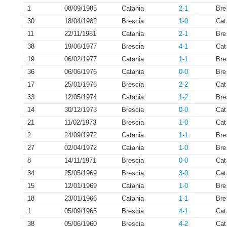
1
08/09/1985
Catania
2-1
Bre
30
18/04/1982
Brescia
1-0
Cat
11
22/11/1981
Catania
2-1
Bre
38
19/06/1977
Brescia
4-1
Cat
19
06/02/1977
Catania
1-1
Bre
36
06/06/1976
Catania
0-0
Bre
17
25/01/1976
Brescia
2-2
Cat
33
12/05/1974
Catania
1-2
Bre
14
30/12/1973
Brescia
0-0
Cat
21
11/02/1973
Brescia
1-0
Cat
2
24/09/1972
Catania
1-1
Bre
27
02/04/1972
Catania
1-0
Bre
8
14/11/1971
Brescia
0-0
Cat
34
25/05/1969
Brescia
3-0
Cat
15
12/01/1969
Catania
1-0
Bre
18
23/01/1966
Catania
1-1
Bre
1
05/09/1965
Brescia
4-1
Cat
38
05/06/1960
Brescia
4-2
Cat