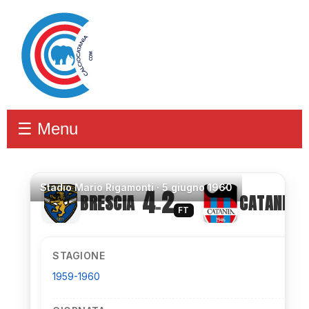
☰ Menu
Stadio
Mario Rigamonti ·
5 giugno 1960
4
2
BRESCIA
CATANIA
–
FT
STAGIONE
1959-1960