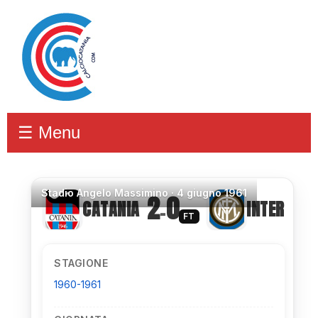
☰ Menu
Stadio
Angelo Massimino ·
4 giugno 1961
2
0
CATANIA
INTER
–
FT
STAGIONE
1960-1961