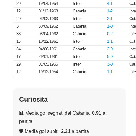
29
19/04/1964
Inter
4-1
Cat
12
01/12/1963
Catania
1-2
Inte
20
03/02/1963
Inter
2-1
Cat
3
30/09/1962
Catania
1-0
Inte
33
08/04/1962
Catania
0-2
Inte
16
10/12/1961
Inter
1-1
Cat
34
04/06/1961
Catania
2-0
Inte
17
29/01/1961
Inter
5-0
Cat
29
01/05/1955
Inter
3-0
Cat
12
19/12/1954
Catania
1-1
Inte
Curiosità
📊 Media gol segnati dal Catania:
0.91
a
partita
🛡 Media gol subiti:
2.21
a partita