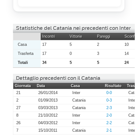
Statistiche del Catania nei precedenti con Inter
Incontri
Vittorie
Pareggi
Sconfi
Casa
17
5
2
10
Trasferta
17
0
3
14
Totali
34
5
5
24
Dettaglio precedenti con il Catania
Giornata
Data
Casa
Risultato
Tras
21
26/01/2014
Inter
0-0
Cat
2
01/09/2013
Catania
0-3
Inte
27
03/03/2013
Catania
2-3
Inte
8
21/10/2012
Inter
2-0
Cat
26
04/03/2012
Inter
2-2
Cat
7
15/10/2011
Catania
2-1
Inte