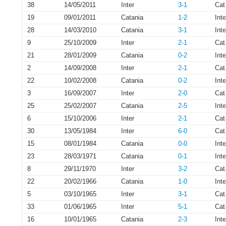
38
14/05/2011
Inter
3-1
Cat
19
09/01/2011
Catania
1-2
Inte
28
14/03/2010
Catania
3-1
Inte
9
25/10/2009
Inter
2-1
Cat
21
28/01/2009
Catania
0-2
Inte
2
14/09/2008
Inter
2-1
Cat
22
10/02/2008
Catania
0-2
Inte
3
16/09/2007
Inter
2-0
Cat
25
25/02/2007
Catania
2-5
Inte
6
15/10/2006
Inter
2-1
Cat
30
13/05/1984
Inter
6-0
Cat
15
08/01/1984
Catania
0-0
Inte
23
28/03/1971
Catania
0-1
Inte
8
29/11/1970
Inter
3-2
Cat
22
20/02/1966
Catania
1-0
Inte
5
03/10/1965
Inter
3-1
Cat
33
01/06/1965
Inter
5-1
Cat
16
10/01/1965
Catania
2-3
Inte