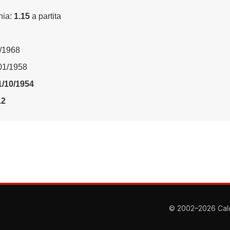
nia:
1.15
a partita
5/1968
/01/1958
1/10/1954
12
© 2002–2026 Calcio