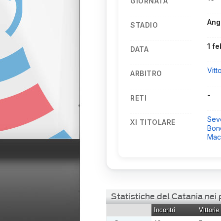
GIORNATA
Ang
STADIO
1 f
DATA
Vitt
ARBITRO
-
RETI
Sev
XI TITOLARE
Bon
Mac
Statistiche del Catania nei
Incontri
Vittorie