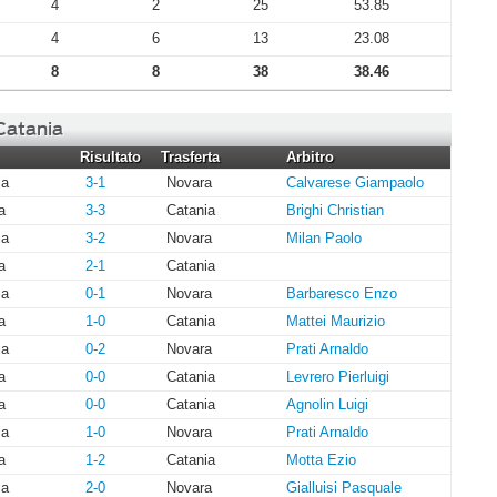
4
2
25
53.85
4
6
13
23.08
8
8
38
38.46
 Catania
Risultato
Trasferta
Arbitro
ia
3-1
Novara
Calvarese Giampaolo
a
3-3
Catania
Brighi Christian
ia
3-2
Novara
Milan Paolo
a
2-1
Catania
ia
0-1
Novara
Barbaresco Enzo
a
1-0
Catania
Mattei Maurizio
ia
0-2
Novara
Prati Arnaldo
a
0-0
Catania
Levrero Pierluigi
a
0-0
Catania
Agnolin Luigi
ia
1-0
Novara
Prati Arnaldo
a
1-2
Catania
Motta Ezio
ia
2-0
Novara
Gialluisi Pasquale