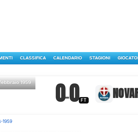
MENTI
CLASSIFICA
CALENDARIO
STAGIONI
GIOCATO
0
0
 febbraio 1959
–
NOVA
FT
8-1959