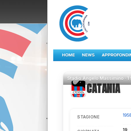
HOME
NEWS
APPROFONDI
Stadio
Angelo Massimino ·
1
CATANIA
195
STAGIONE
19