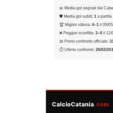
📊 Media gol segnati dal Cata
🛡 Media gol subiti:
1
a partita
🏆 Miglior vittoria:
4–1
il 05/0
❌ Peggior sconfitta:
3–0
il 12
📅 Primo confronto ufficiale:
3
⏱ Ultimo confronto:
26/02/20
CalcioCatania
.com