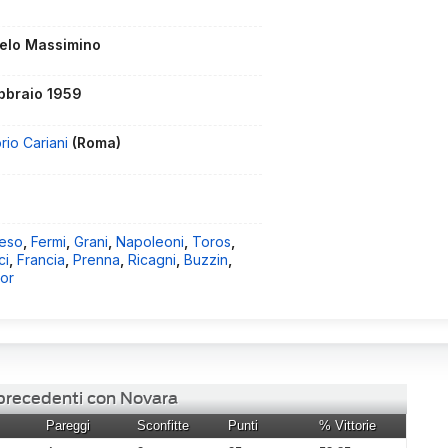
elo Massimino
ebbraio 1959
orio Cariani
(Roma)
eso
,
Fermi
,
Grani
,
Napoleoni
,
Toros
,
ci
,
Francia
,
Prenna
,
Ricagni
,
Buzzin
,
or
 precedenti con Novara
Pareggi
Sconfitte
Punti
% Vittorie