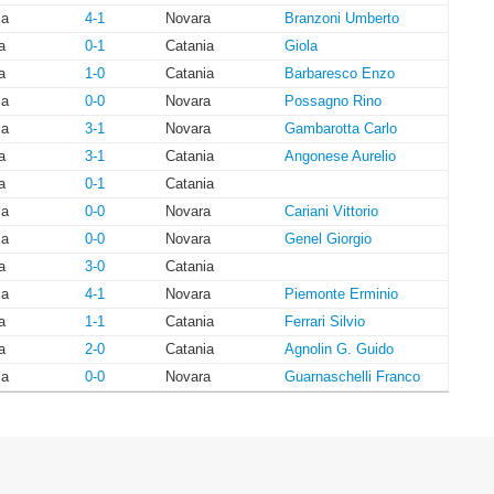
ia
4-1
Novara
Branzoni Umberto
a
0-1
Catania
Giola
a
1-0
Catania
Barbaresco Enzo
ia
0-0
Novara
Possagno Rino
ia
3-1
Novara
Gambarotta Carlo
a
3-1
Catania
Angonese Aurelio
a
0-1
Catania
ia
0-0
Novara
Cariani Vittorio
ia
0-0
Novara
Genel Giorgio
a
3-0
Catania
ia
4-1
Novara
Piemonte Erminio
a
1-1
Catania
Ferrari Silvio
a
2-0
Catania
Agnolin G. Guido
ia
0-0
Novara
Guarnaschelli Franco