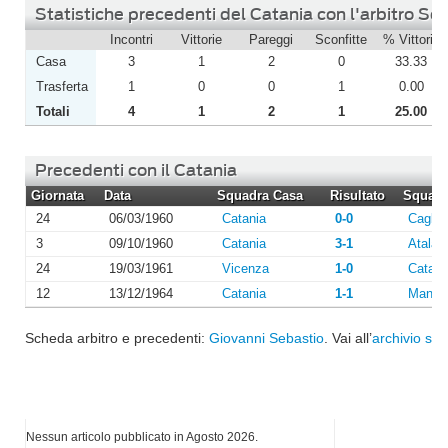
Statistiche precedenti del Catania con l'arbitro Se
Incontri
Vittorie
Pareggi
Sconfitte
% Vittorie
Casa
3
1
2
0
33.33
Trasferta
1
0
0
1
0.00
Totali
4
1
2
1
25.00
Precedenti con il Catania
Giornata
Data
Squadra Casa
Risultato
Squadra
24
06/03/1960
Catania
0-0
Cagliar
3
09/10/1960
Catania
3-1
Atalan
24
19/03/1961
Vicenza
1-0
Catani
12
13/12/1964
Catania
1-1
Manto
Scheda arbitro e precedenti:
Giovanni Sebastio
. Vai all’
archivio sta
I più letti di Agosto 2026
Nessun articolo pubblicato in Agosto 2026.