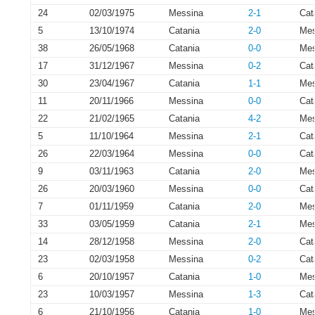
24
02/03/1975
Messina
2-1
Cat
5
13/10/1974
Catania
2-0
Mes
38
26/05/1968
Catania
0-0
Mes
17
31/12/1967
Messina
0-2
Cat
30
23/04/1967
Catania
1-1
Mes
11
20/11/1966
Messina
0-0
Cat
22
21/02/1965
Catania
4-2
Mes
5
11/10/1964
Messina
2-1
Cat
26
22/03/1964
Messina
0-0
Cat
9
03/11/1963
Catania
2-0
Mes
26
20/03/1960
Messina
0-0
Cat
7
01/11/1959
Catania
2-0
Mes
33
03/05/1959
Catania
2-1
Mes
14
28/12/1958
Messina
2-0
Cat
23
02/03/1958
Messina
0-2
Cat
6
20/10/1957
Catania
1-0
Mes
23
10/03/1957
Messina
1-3
Cat
6
21/10/1956
Catania
1-0
Mes