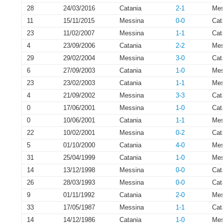
28
24/03/2016
Catania
2-1
Mes
11
15/11/2015
Messina
0-0
Cat
23
11/02/2007
Messina
1-1
Cat
4
23/09/2006
Catania
2-2
Mes
29
29/02/2004
Messina
3-0
Cat
6
27/09/2003
Catania
1-0
Mes
23
23/02/2003
Catania
1-1
Mes
4
21/09/2002
Messina
3-3
Cat
0
17/06/2001
Messina
1-0
Cat
0
10/06/2001
Catania
1-1
Mes
22
10/02/2001
Messina
0-2
Cat
5
01/10/2000
Catania
4-0
Mes
31
25/04/1999
Catania
1-0
Mes
14
13/12/1998
Messina
0-0
Cat
26
28/03/1993
Messina
0-0
Cat
9
01/11/1992
Catania
2-0
Mes
33
17/05/1987
Messina
1-1
Cat
14
14/12/1986
Catania
1-0
Mes