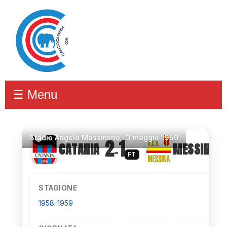
☰ Menu
Stadio
Angelo Massimino ·
3 maggio 1959
2
1
CATANIA
MESSINA
–
FT
STAGIONE
1958-1959