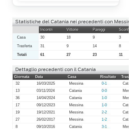
Statistiche del Catania nei precedenti con Messi
Incontri
Vittorie
Pareggi
Sconfi
Casa
30
18
9
3
Trasferta
31
9
14
8
Totali
61
27
23
11
Dettaglio precedenti con il Catania
Giornata
Data
Casa
Risultato
Tras
32
16/03/2025
Messina
0-1
Cat
13
03/11/2024
Catania
0-0
Mes
36
14/04/2024
Catania
1-0
Mes
17
09/12/2023
Messina
1-0
Cat
19
19/12/2021
Messina
2-2
Cat
27
26/02/2017
Messina
1-2
Cat
8
09/10/2016
Catania
3-1
Mes