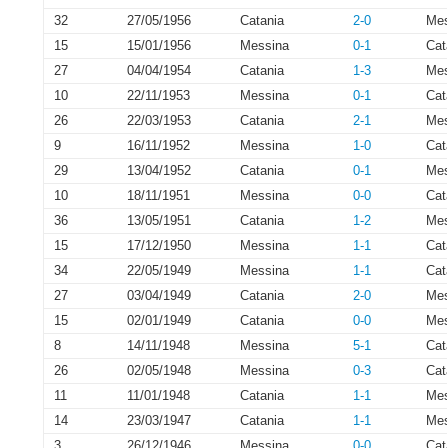
32
27/05/1956
Catania
2-0
Mes
15
15/01/1956
Messina
0-1
Cat
27
04/04/1954
Catania
1-3
Mes
10
22/11/1953
Messina
0-1
Cat
26
22/03/1953
Catania
2-1
Mes
9
16/11/1952
Messina
1-0
Cat
29
13/04/1952
Catania
0-1
Mes
10
18/11/1951
Messina
0-0
Cat
36
13/05/1951
Catania
1-2
Mes
15
17/12/1950
Messina
1-1
Cat
34
22/05/1949
Messina
1-1
Cat
27
03/04/1949
Catania
2-0
Mes
15
02/01/1949
Catania
0-0
Mes
8
14/11/1948
Messina
5-1
Cat
26
02/05/1948
Messina
0-3
Cat
11
11/01/1948
Catania
1-1
Mes
14
23/03/1947
Catania
1-1
Mes
3
26/12/1946
Messina
0-0
Cat