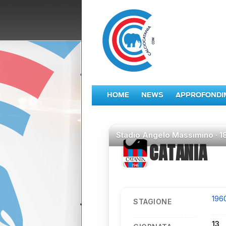
HOME
NEWS
APPROFONDI
Stadio
Angelo Massimino ·
1
CATANIA
196
STAGIONE
13