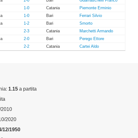
ia
2-0
Bari
Guarnaschelli Franco
1-0
Catania
Piemonte Erminio
ia
1-0
Bari
Ferrari Silvio
ia
1-2
Bari
Smorto
2-3
Catania
Marchetti Armando
ia
2-0
Bari
Perego Ettore
2-2
Catania
Cartei Aldo
nia:
1.15
a partita
ita
2/2010
/10/2020
4/12/1950