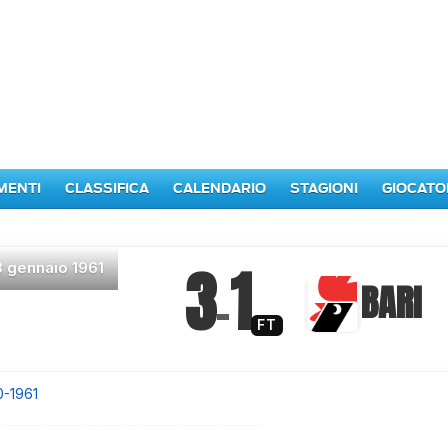
MENTI
CLASSIFICA
CALENDARIO
STAGIONI
GIOCATO
3
1
8 gennaio 1961
–
BARI
FT
0-1961