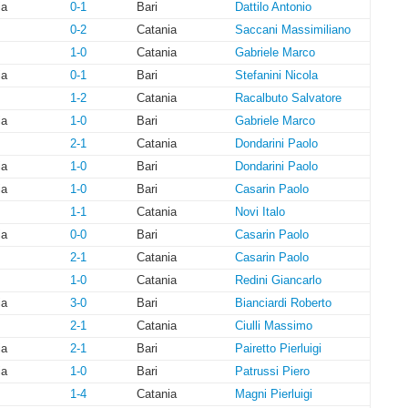
ia
0-1
Bari
Dattilo Antonio
0-2
Catania
Saccani Massimiliano
1-0
Catania
Gabriele Marco
ia
0-1
Bari
Stefanini Nicola
1-2
Catania
Racalbuto Salvatore
ia
1-0
Bari
Gabriele Marco
2-1
Catania
Dondarini Paolo
ia
1-0
Bari
Dondarini Paolo
ia
1-0
Bari
Casarin Paolo
1-1
Catania
Novi Italo
ia
0-0
Bari
Casarin Paolo
2-1
Catania
Casarin Paolo
1-0
Catania
Redini Giancarlo
ia
3-0
Bari
Bianciardi Roberto
2-1
Catania
Ciulli Massimo
ia
2-1
Bari
Pairetto Pierluigi
ia
1-0
Bari
Patrussi Piero
1-4
Catania
Magni Pierluigi