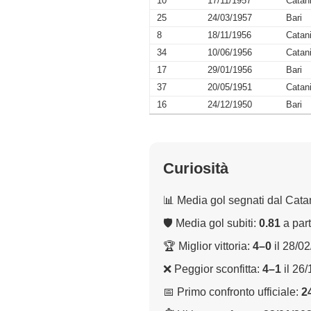
10
17/11/1957
Catan
25
24/03/1957
Bari
8
18/11/1956
Catan
34
10/06/1956
Catan
17
29/01/1956
Bari
37
20/05/1951
Catan
16
24/12/1950
Bari
Curiosità
📊 Media gol segnati dal Cata
🛡 Media gol subiti:
0.81
a part
🏆 Miglior vittoria:
4–0
il 28/0
❌ Peggior sconfitta:
4–1
il 26
📅 Primo confronto ufficiale:
2