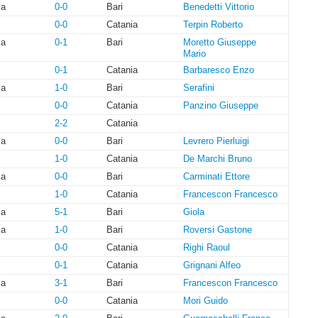
ia
0-0
Bari
Benedetti Vittorio
0-0
Catania
Terpin Roberto
ia
0-1
Bari
Moretto Giuseppe
Mario
0-1
Catania
Barbaresco Enzo
ia
1-0
Bari
Serafini
0-0
Catania
Panzino Giuseppe
2-2
Catania
ia
0-0
Bari
Levrero Pierluigi
1-0
Catania
De Marchi Bruno
ia
0-0
Bari
Carminati Ettore
1-0
Catania
Francescon Francesco
ia
5-1
Bari
Giola
ia
1-0
Bari
Roversi Gastone
0-0
Catania
Righi Raoul
0-1
Catania
Grignani Alfeo
ia
3-1
Bari
Francescon Francesco
0-0
Catania
Mori Guido