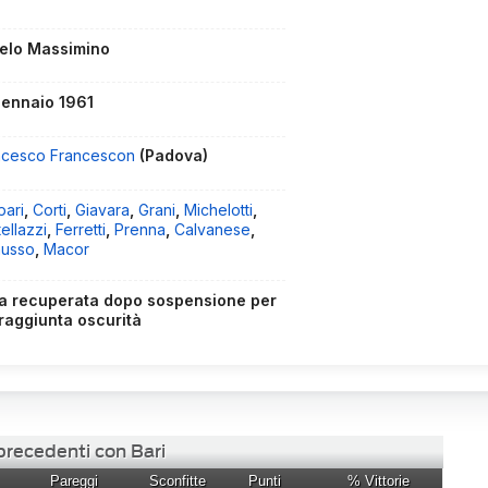
elo Massimino
gennaio 1961
ncesco Francescon
(Padova)
pari
,
Corti
,
Giavara
,
Grani
,
Michelotti
,
ellazzi
,
Ferretti
,
Prenna
,
Calvanese
,
usso
,
Macor
a recuperata dopo sospensione per
raggiunta oscurità
 precedenti con Bari
Pareggi
Sconfitte
Punti
% Vittorie