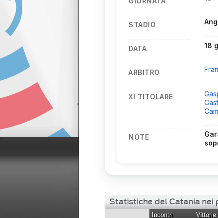
GIORNATA
Ang
STADIO
18 
DATA
Fra
ARBITRO
Gas
XI TITOLARE
Cast
Cam
Gar
NOTE
sop
Statistiche del Catania nei
Incontri
Vittorie