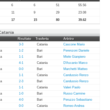
6
6
51
55.56
11
9
29
23.08
17
15
80
39.62
 Catania
Risultato
Trasferta
Arbitro
3-3
Catania
Cascone Mario
ia
1-2
Bari
Perenzoni Daniele
ia
1-1
Bari
Miele Gianpiero
4-1
Catania
D'Ascanio Marco
ia
0-0
Bari
Marchetti Matteo
1-1
Catania
Candussio Renzo
ia
2-3
Bari
Candussio Renzo
1-1
Catania
Valeri Paolo
ia
1-0
Bari
Russo Carmine
ia
4-0
Bari
Peruzzo Sebastiano
0-0
Catania
Romeo Andrea