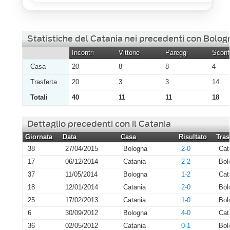
Statistiche del Catania nei precedenti con Bolog
Incontri
Vittorie
Pareggi
Sconfi
Casa
20
8
8
4
Trasferta
20
3
3
14
Totali
40
11
11
18
Dettaglio precedenti con il Catania
Giornata
Data
Casa
Risultato
Tras
38
27/04/2015
Bologna
2-0
Cat
17
06/12/2014
Catania
2-2
Bol
37
11/05/2014
Bologna
1-2
Cat
18
12/01/2014
Catania
2-0
Bol
25
17/02/2013
Catania
1-0
Bol
6
30/09/2012
Bologna
4-0
Cat
36
02/05/2012
Catania
0-1
Bol