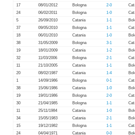
17
08/01/2012
Bologna
2-0
Cat
24
06/02/2011
Bologna
1-0
Cat
5
26/09/2010
Catania
1-1
Bol
37
09/05/2010
Bologna
1-1
Cat
18
06/01/2010
Catania
1-0
Bol
38
31/05/2009
Bologna
3-1
Cat
19
18/01/2009
Catania
1-2
Bol
32
11/03/2006
Bologna
2-1
Cat
11
21/10/2005
Catania
1-1
Bol
20
08/02/1987
Catania
1-4
Bol
1
14/09/1986
Bologna
0-1
Cat
38
15/06/1986
Catania
1-0
Bol
19
19/01/1986
Bologna
2-0
Cat
30
21/04/1985
Bologna
1-1
Cat
11
25/11/1984
Catania
1-0
Bol
34
15/05/1983
Catania
2-1
Bol
15
19/12/1982
Bologna
1-1
Cat
24
04/04/1971
Catania
0-0
Bol