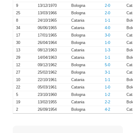
9
13/12/1970
Bologna
2-0
Cat
25
13/03/1966
Bologna
2-0
Cat
8
24/10/1965
Catania
1-1
Bol
34
06/06/1965
Catania
4-0
Bol
17
17/01/1965
Bologna
3-0
Cat
30
26/04/1964
Bologna
1-0
Cat
13
08/12/1963
Catania
1-3
Bol
29
14/04/1963
Catania
1-1
Bol
12
09/12/1962
Bologna
5-0
Cat
27
25/02/1962
Bologna
3-1
Cat
10
22/10/1961
Catania
1-1
Bol
22
05/03/1961
Catania
1-0
Bol
5
23/10/1960
Bologna
1-2
Cat
19
13/02/1955
Catania
2-2
Bol
2
26/09/1954
Bologna
4-2
Cat