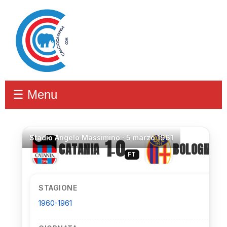
☰ Menu
Stadio
Angelo Massimino ·
5 marzo 1961
1
0
CATANIA
BOLOGNA
–
FT
STAGIONE
1960-1961