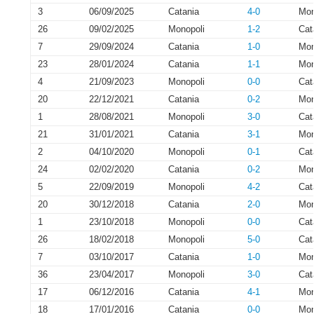
3
06/09/2025
Catania
4-0
Mon
26
09/02/2025
Monopoli
1-2
Cat
7
29/09/2024
Catania
1-0
Mon
23
28/01/2024
Catania
1-1
Mon
4
21/09/2023
Monopoli
0-0
Cat
20
22/12/2021
Catania
0-2
Mon
1
28/08/2021
Monopoli
3-0
Cat
21
31/01/2021
Catania
3-1
Mon
2
04/10/2020
Monopoli
0-1
Cat
24
02/02/2020
Catania
0-2
Mon
5
22/09/2019
Monopoli
4-2
Cat
20
30/12/2018
Catania
2-0
Mon
1
23/10/2018
Monopoli
0-0
Cat
26
18/02/2018
Monopoli
5-0
Cat
7
03/10/2017
Catania
1-0
Mon
36
23/04/2017
Monopoli
3-0
Cat
17
06/12/2016
Catania
4-1
Mon
18
17/01/2016
Catania
0-0
Mon