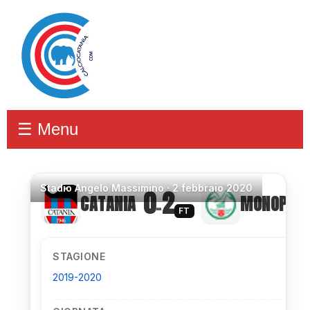
☰ Menu
Stadio
Angelo Massimino ·
2 febbraio 2020
0
2
CATANIA
MONOPOLI
–
FT
STAGIONE
2019-2020