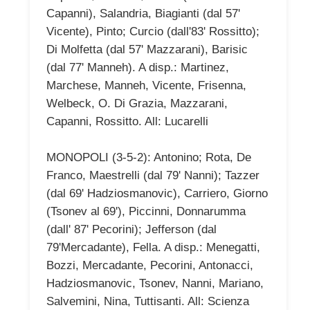
Capanni), Salandria, Biagianti (dal 57'
Vicente), Pinto; Curcio (dall'83' Rossitto);
Di Molfetta (dal 57' Mazzarani), Barisic
(dal 77' Manneh). A disp.: Martinez,
Marchese, Manneh, Vicente, Frisenna,
Welbeck, O. Di Grazia, Mazzarani,
Capanni, Rossitto. All: Lucarelli
MONOPOLI (3-5-2): Antonino; Rota, De
Franco, Maestrelli (dal 79' Nanni); Tazzer
(dal 69' Hadziosmanovic), Carriero, Giorno
(Tsonev al 69'), Piccinni, Donnarumma
(dall' 87' Pecorini); Jefferson (dal
79'Mercadante), Fella. A disp.: Menegatti,
Bozzi, Mercadante, Pecorini, Antonacci,
Hadziosmanovic, Tsonev, Nanni, Mariano,
Salvemini, Nina, Tuttisanti. All: Scienza