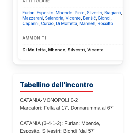
XI TITOLARE
Furlan
,
Esposito
,
Mbende
,
Pinto
,
Silvestri
,
Biagianti
,
Mazzarani
,
Salandria
,
Vicente
,
Barišič
,
Biondi
,
Capanni
,
Curcio
,
Di Molfetta
,
Manneh
,
Rossitto
AMMONITI
Di Molfetta, Mbende, Silvestri, Vicente
Tabellino dell’incontro
CATANIA-MONOPOLI 0-2
Marcatori: Fella al 17', Donnarumma al 67'
CATANIA (3-4-1-2): Furlan; Mbende,
Esposito, Silvestri; Biondi (dal 57'