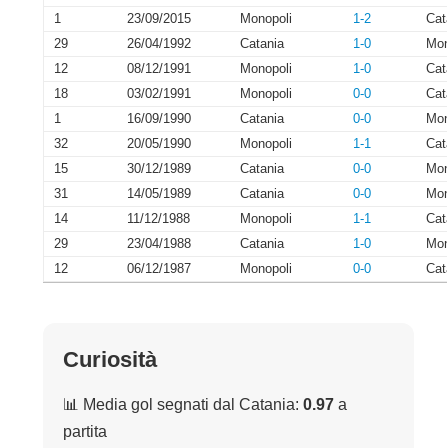
1
23/09/2015
Monopoli
1-2
Cat
29
26/04/1992
Catania
1-0
Mon
12
08/12/1991
Monopoli
1-0
Cat
18
03/02/1991
Monopoli
0-0
Cat
1
16/09/1990
Catania
0-0
Mon
32
20/05/1990
Monopoli
1-1
Cat
15
30/12/1989
Catania
0-0
Mon
31
14/05/1989
Catania
0-0
Mon
14
11/12/1988
Monopoli
1-1
Cat
29
23/04/1988
Catania
1-0
Mon
12
06/12/1987
Monopoli
0-0
Cat
Curiosità
📊 Media gol segnati dal Catania:
0.97
a
partita