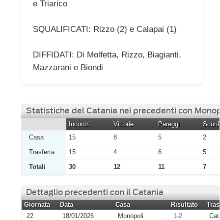
e Triarico
SQUALIFICATI: Rizzo (2) e Calapai (1)
DIFFIDATI: Di Molfetta, Rizzo, Biagianti,
Mazzarani e Biondi
Statistiche del Catania nei precedenti con Monop
Incontri
Vittorie
Pareggi
Sconfi
Casa
15
8
5
2
Trasferta
15
4
6
5
Totali
30
12
11
7
Dettaglio precedenti con il Catania
Giornata
Data
Casa
Risultato
Tras
22
18/01/2026
Monopoli
1-2
Cat