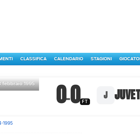
MENTI
CLASSIFICA
CALENDARIO
STAGIONI
GIOCATO
0
0
8 febbraio 1995
–
JUVE
FT
4-1995