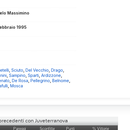
elo Massimino
febbraio 1995
etelli
,
Sciuto
,
Del Vecchio
,
Drago
,
nini
,
Sampino
,
Sparti
,
Ardizzone
,
enato
,
De Rosa
,
Pellegrino
,
Belnome
,
fulli
,
Mosca
 precedenti con Juveterranova
Pareggi
Sconfitte
Punti
% Vittorie