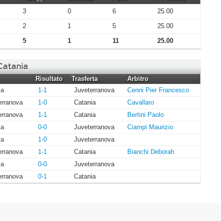
3
0
6
25.00
2
1
5
25.00
5
1
11
25.00
 Catania
Risultato
Trasferta
Arbitro
ia
1-1
Juveterranova
Cenni Pier Francesco
erranova
1-0
Catania
Cavallaro
erranova
1-1
Catania
Bertini Paolo
ia
0-0
Juveterranova
Ciampi Maurizio
ia
1-0
Juveterranova
erranova
1-1
Catania
Bianchi Deborah
ia
0-0
Juveterranova
erranova
0-1
Catania