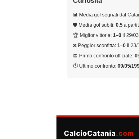
Curiosità
📊 Media gol segnati dal Cata
🛡 Media gol subiti:
0.5
a parti
🏆 Miglior vittoria:
1–0
il 29/0
❌ Peggior sconfitta:
1–0
il 23
📅 Primo confronto ufficiale:
0
⏱ Ultimo confronto:
09/05/19
CalcioCatania
.com