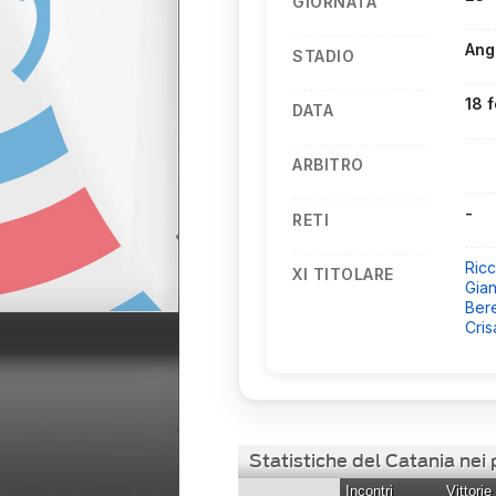
GIORNATA
Ang
STADIO
18 
DATA
ARBITRO
-
RETI
Ricc
XI TITOLARE
Gian
Ber
Crisa
Statistiche del Catania nei
Incontri
Vittorie