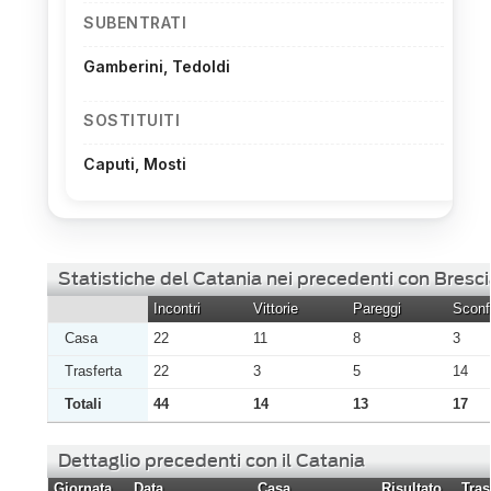
SUBENTRATI
Gamberini, Tedoldi
SOSTITUITI
Caputi, Mosti
Statistiche del Catania nei precedenti con Bresci
Incontri
Vittorie
Pareggi
Sconfi
Casa
22
11
8
3
Trasferta
22
3
5
14
Totali
44
14
13
17
Dettaglio precedenti con il Catania
Giornata
Data
Casa
Risultato
Tras