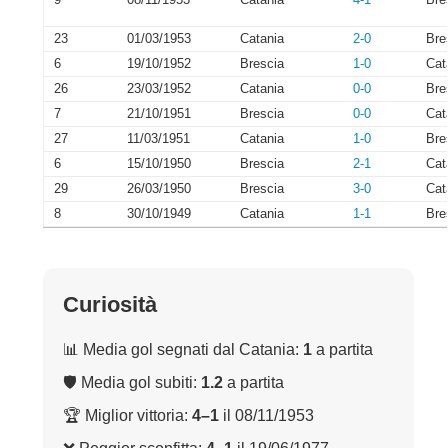
9
08/11/1953
Catania
4-1
Bre
23
01/03/1953
Catania
2-0
Bre
6
19/10/1952
Brescia
1-0
Cat
26
23/03/1952
Catania
0-0
Bre
7
21/10/1951
Brescia
0-0
Cat
27
11/03/1951
Catania
1-0
Bre
6
15/10/1950
Brescia
2-1
Cat
29
26/03/1950
Brescia
3-0
Cat
8
30/10/1949
Catania
1-1
Bre
Curiosità
📊 Media gol segnati dal Catania:
1
a partita
🛡 Media gol subiti:
1.2
a partita
🏆 Miglior vittoria:
4–1
il 08/11/1953