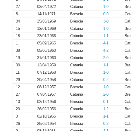
27
02/04/1972
Catania
1-0
Bre
8
14/11/1971
Brescia
0-0
Cat
34
25/05/1969
Brescia
3-0
Cat
15
12/01/1969
Catania
1-0
Bre
18
23/01/1966
Catania
1-1
Bre
1
05/09/1965
Brescia
4-1
Cat
38
05/06/1960
Brescia
4-2
Cat
19
31/01/1960
Catania
2-0
Bre
30
12/04/1959
Catania
1-1
Bre
11
07/12/1958
Brescia
1-0
Cat
29
20/04/1958
Catania
0-2
Bre
12
08/12/1957
Brescia
1-0
Cat
27
07/04/1957
Catania
2-0
Bre
10
02/12/1956
Brescia
0-1
Cat
20
26/02/1956
Catania
1-2
Bre
3
02/10/1955
Brescia
1-1
Cat
26
28/03/1954
Brescia
0-2
Cat