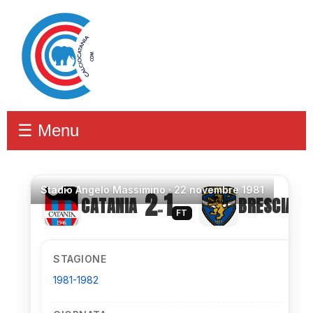
☰ Menu
Stadio
Angelo Massimino ·
22 novembre 1981
2
1
CATANIA
BRESCIA
–
FT
STAGIONE
1981-1982