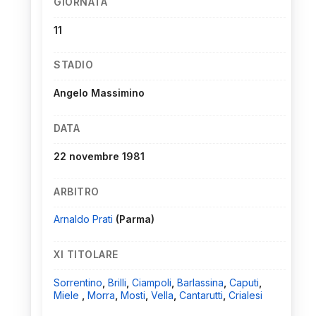
GIORNATA
11
STADIO
Angelo Massimino
DATA
22 novembre 1981
ARBITRO
Arnaldo Prati
(Parma)
XI TITOLARE
Sorrentino
,
Brilli
,
Ciampoli
,
Barlassina
,
Caputi
,
Miele
,
Morra
,
Mosti
,
Vella
,
Cantarutti
,
Crialesi