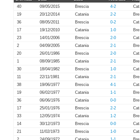
40
09/05/2015
Brescia
4-2
Cat
19
20/12/2014
Catania
2-2
Bre
36
08/05/2011
Brescia
0-2
Cat
17
19/12/2010
Catania
1-0
Bre
23
14/01/2006
Brescia
2-0
Cat
2
04/09/2005
Catania
2-1
Bre
20
26/01/1986
Brescia
2-0
Cat
1
08/09/1985
Catania
2-1
Bre
30
18/04/1982
Brescia
1-0
Cat
11
22/11/1981
Catania
2-1
Bre
38
19/06/1977
Brescia
4-1
Cat
19
06/02/1977
Catania
1-1
Bre
36
06/06/1976
Catania
0-0
Bre
17
25/01/1976
Brescia
2-2
Cat
33
12/05/1974
Catania
1-2
Bre
14
30/12/1973
Brescia
0-0
Cat
21
11/02/1973
Brescia
1-0
Cat
2
24/09/1972
Catania
1-1
Bre