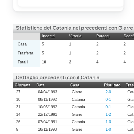
Statistiche del Catania nei precedenti con Giarre
Incontri
Vittorie
Pareggi
Sconfi
Casa
5
1
2
2
Trasferta
5
1
2
2
Totali
10
2
4
4
Dettaglio precedenti con il Catania
Giornata
Data
Casa
Risultato
Tras
27
04/04/1993
Giarre
2-0
Cat
10
08/11/1992
Catania
0-1
Gia
31
10/05/1992
Catania
0-1
Gia
14
22/12/1991
Giarre
1-2
Cat
26
07/04/1991
Catania
1-0
Gia
9
18/11/1990
Giarre
1-0
Cat