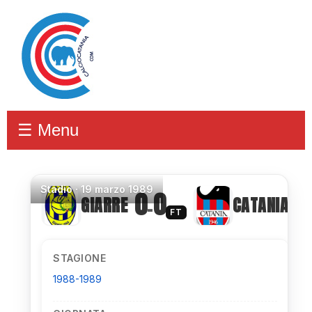
☰ Menu
Stadio
·
19 marzo 1989
0
0
GIARRE
CATANIA
–
FT
STAGIONE
1988-1989