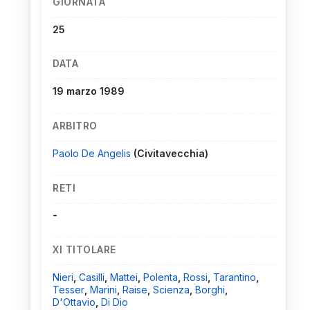
GIORNATA
25
DATA
19 marzo 1989
ARBITRO
Paolo De Angelis
(Civitavecchia)
RETI
-
XI TITOLARE
Nieri
,
Casilli
,
Mattei
,
Polenta
,
Rossi
,
Tarantino
,
Tesser
,
Marini
,
Raise
,
Scienza
,
Borghi
,
D'Ottavio
,
Di Dio