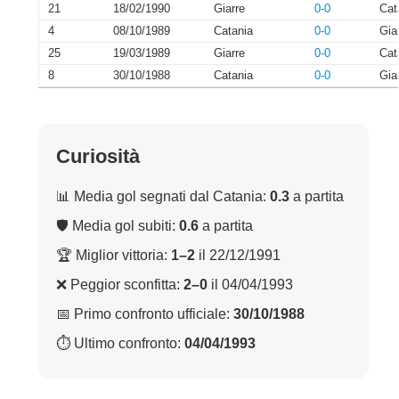
21
18/02/1990
Giarre
0-0
Cat
4
08/10/1989
Catania
0-0
Gia
25
19/03/1989
Giarre
0-0
Cat
8
30/10/1988
Catania
0-0
Gia
Curiosità
📊 Media gol segnati dal Catania:
0.3
a partita
🛡 Media gol subiti:
0.6
a partita
🏆 Miglior vittoria:
1–2
il 22/12/1991
❌ Peggior sconfitta:
2–0
il 04/04/1993
📅 Primo confronto ufficiale:
30/10/1988
⏱ Ultimo confronto:
04/04/1993