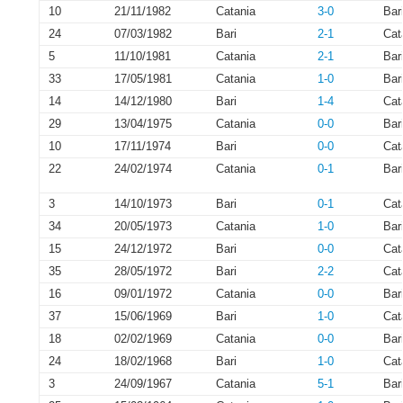
10
21/11/1982
Catania
3-0
Bar
24
07/03/1982
Bari
2-1
Cat
5
11/10/1981
Catania
2-1
Bar
33
17/05/1981
Catania
1-0
Bar
14
14/12/1980
Bari
1-4
Cat
29
13/04/1975
Catania
0-0
Bar
10
17/11/1974
Bari
0-0
Cat
22
24/02/1974
Catania
0-1
Bar
3
14/10/1973
Bari
0-1
Cat
34
20/05/1973
Catania
1-0
Bar
15
24/12/1972
Bari
0-0
Cat
35
28/05/1972
Bari
2-2
Cat
16
09/01/1972
Catania
0-0
Bar
37
15/06/1969
Bari
1-0
Cat
18
02/02/1969
Catania
0-0
Bar
24
18/02/1968
Bari
1-0
Cat
3
24/09/1967
Catania
5-1
Bar