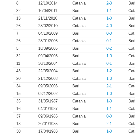
8
12/10/2014
Catania
2-3
Bar
32
10/04/2011
Bari
1-1
Cat
13
21/11/2010
Catania
1-0
Bar
26
28/02/2010
Catania
4-0
Bar
7
04/10/2009
Bari
0-0
Cat
26
28/01/2006
Catania
0-1
Bar
5
18/09/2005
Bari
0-2
Cat
32
09/04/2005
Bari
1-0
Cat
11
30/10/2004
Catania
0-1
Bar
43
22/05/2004
Bari
1-2
Cat
20
21/12/2003
Catania
1-0
Bar
34
09/05/2003
Bari
2-1
Cat
15
08/12/2002
Catania
1-0
Bar
35
31/05/1987
Catania
1-0
Bar
16
04/01/1987
Bari
1-1
Cat
37
09/06/1985
Catania
0-0
Bar
18
20/01/1985
Bari
2-1
Cat
30
17/04/1983
Bari
1-0
Cat