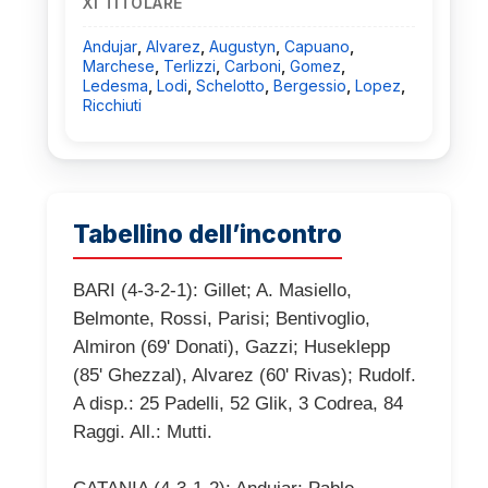
XI TITOLARE
Andujar
,
Alvarez
,
Augustyn
,
Capuano
,
Marchese
,
Terlizzi
,
Carboni
,
Gomez
,
Ledesma
,
Lodi
,
Schelotto
,
Bergessio
,
Lopez
,
Ricchiuti
Tabellino dell’incontro
BARI (4-3-2-1): Gillet; A. Masiello,
Belmonte, Rossi, Parisi; Bentivoglio,
Almiron (69' Donati), Gazzi; Huseklepp
(85' Ghezzal), Alvarez (60' Rivas); Rudolf.
A disp.: 25 Padelli, 52 Glik, 3 Codrea, 84
Raggi. All.: Mutti.