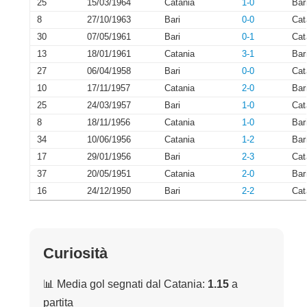
25
15/03/1964
Catania
1-0
Bar
8
27/10/1963
Bari
0-0
Cat
30
07/05/1961
Bari
0-1
Cat
13
18/01/1961
Catania
3-1
Bar
27
06/04/1958
Bari
0-0
Cat
10
17/11/1957
Catania
2-0
Bar
25
24/03/1957
Bari
1-0
Cat
8
18/11/1956
Catania
1-0
Bar
34
10/06/1956
Catania
1-2
Bar
17
29/01/1956
Bari
2-3
Cat
37
20/05/1951
Catania
2-0
Bar
16
24/12/1950
Bari
2-2
Cat
Curiosità
📊 Media gol segnati dal Catania:
1.15
a
partita