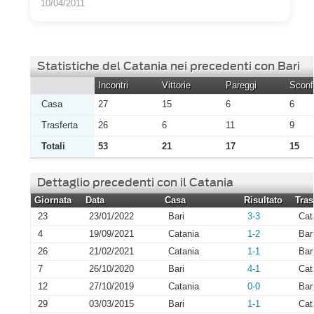
10/04/2011
Statistiche del Catania nei precedenti con Bari
Incontri
Vittorie
Pareggi
Sconfi
Casa
27
15
6
6
Trasferta
26
6
11
9
Totali
53
21
17
15
Dettaglio precedenti con il Catania
Giornata
Data
Casa
Risultato
Tras
23
23/01/2022
Bari
3-3
Cat
4
19/09/2021
Catania
1-2
Bar
26
21/02/2021
Catania
1-1
Bar
7
26/10/2020
Bari
4-1
Cat
12
27/10/2019
Catania
0-0
Bar
29
03/03/2015
Bari
1-1
Cat