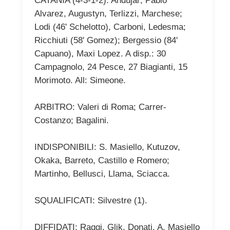
CATANIA (4-3-1-2): Andujar; Pablo
Alvarez, Augustyn, Terlizzi, Marchese;
Lodi (46' Schelotto), Carboni, Ledesma;
Ricchiuti (58' Gomez); Bergessio (84'
Capuano), Maxi Lopez. A disp.: 30
Campagnolo, 24 Pesce, 27 Biagianti, 15
Morimoto. All: Simeone.
ARBITRO: Valeri di Roma; Carrer-
Costanzo; Bagalini.
INDISPONIBILI: S. Masiello, Kutuzov,
Okaka, Barreto, Castillo e Romero;
Martinho, Bellusci, Llama, Sciacca.
SQUALIFICATI: Silvestre (1).
DIFFIDATI: Raggi, Glik, Donati, A. Masiello