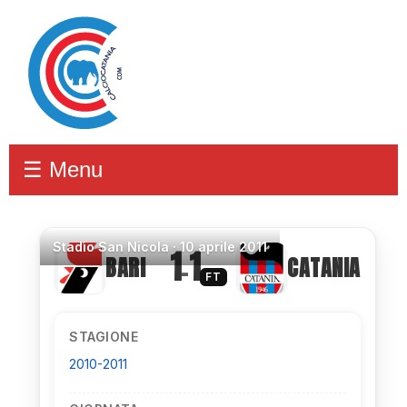
☰ Menu
Stadio
San Nicola ·
10 aprile 2011
1
1
BARI
CATANIA
–
FT
STAGIONE
2010-2011