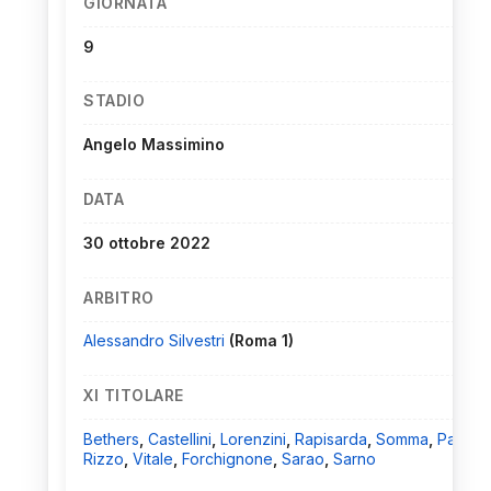
GIORNATA
9
STADIO
Angelo Massimino
DATA
30 ottobre 2022
ARBITRO
Alessandro Silvestri
(Roma 1)
XI TITOLARE
Bethers
,
Castellini
,
Lorenzini
,
Rapisarda
,
Somma
,
Palerm
Rizzo
,
Vitale
,
Forchignone
,
Sarao
,
Sarno