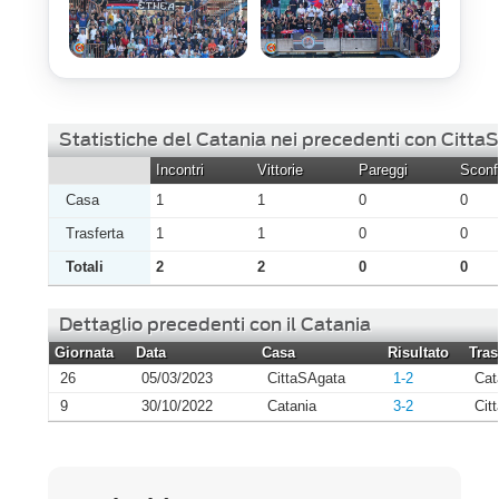
Statistiche del Catania nei precedenti con Citta
Incontri
Vittorie
Pareggi
Sconfi
Casa
1
1
0
0
Trasferta
1
1
0
0
Totali
2
2
0
0
Dettaglio precedenti con il Catania
Giornata
Data
Casa
Risultato
Tras
26
05/03/2023
CittaSAgata
1-2
Cat
9
30/10/2022
Catania
3-2
Cit