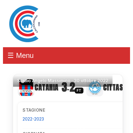
☰ Menu
Stadio
Angelo Massimino ·
30 ottobre 2022
3
2
CATANIA
CITTASAG
–
FT
STAGIONE
2022-2023