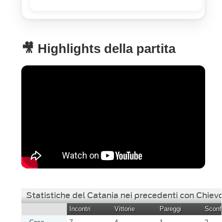
🎥 Highlights della partita
Statistiche del Catania nei precedenti con Chiev
Incontri
Vittorie
Pareggi
Sconfi