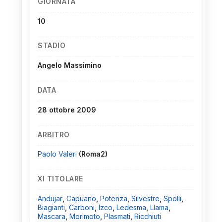
GIORNATA
10
STADIO
Angelo Massimino
DATA
28 ottobre 2009
ARBITRO
Paolo Valeri
(Roma2)
XI TITOLARE
Andujar
,
Capuano
,
Potenza
,
Silvestre
,
Spolli
,
Biagianti
,
Carboni
,
Izco
,
Ledesma
,
Llama
,
Mascara
,
Morimoto
,
Plasmati
,
Ricchiuti