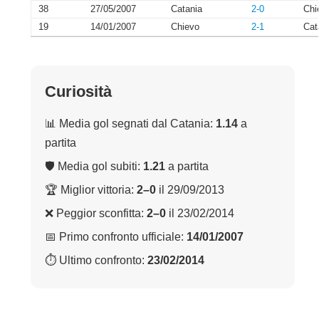
38
27/05/2007
Catania
2-0
Chi
19
14/01/2007
Chievo
2-1
Cat
Curiosità
📊 Media gol segnati dal Catania:
1.14
a
partita
🛡 Media gol subiti:
1.21
a partita
🏆 Miglior vittoria:
2–0
il 29/09/2013
❌ Peggior sconfitta:
2–0
il 23/02/2014
📅 Primo confronto ufficiale:
14/01/2007
⏱ Ultimo confronto:
23/02/2014