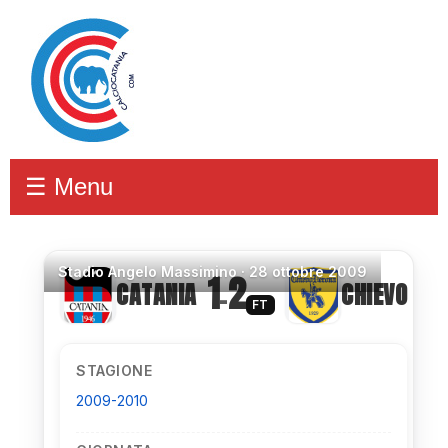
☰ Menu
Stadio
Angelo Massimino ·
28 ottobre 2009
1
2
CATANIA
CHIEVO
–
FT
STAGIONE
2009-2010