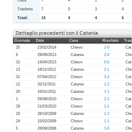
Casa
7
4
1
2
Trasferta
7
0
3
4
Totali
14
4
4
6
Dettaglio precedenti con il Catania
Giornata
Data
Casa
Risultato
Tras
25
23/02/2014
Chievo
2-0
Cat
6
29/09/2013
Catania
2-0
Chi
32
14/04/2013
Chievo
0-0
Cat
13
18/11/2012
Catania
2-1
Chi
31
07/04/2012
Chievo
3-2
Cat
12
20/11/2011
Catania
1-2
Chi
20
16/01/2011
Catania
1-1
Chi
1
29/08/2010
Chievo
2-1
Cat
29
21/03/2010
Chievo
1-1
Cat
10
28/10/2009
Catania
1-2
Chi
24
15/02/2009
Chievo
1-1
Cat
5
28/09/2008
Catania
1-0
Chi