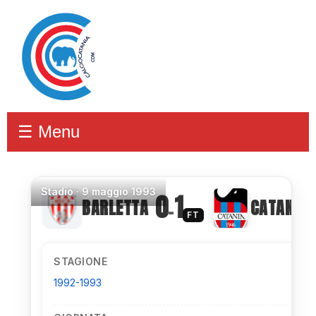
☰ Menu
Stadio
·
9 maggio 1993
0
1
BARLETTA
CATANIA
–
FT
STAGIONE
1992-1993