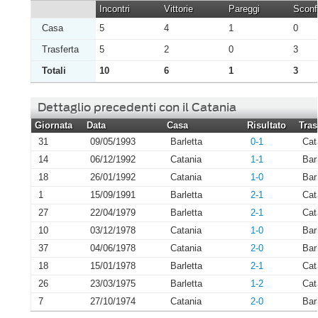
Incontri
Vittorie
Pareggi
Sconfi
Casa
5
4
1
0
Trasferta
5
2
0
3
Totali
10
6
1
3
Dettaglio precedenti con il Catania
Giornata
Data
Casa
Risultato
Tras
31
09/05/1993
Barletta
0-1
Cat
14
06/12/1992
Catania
1-1
Bar
18
26/01/1992
Catania
1-0
Bar
1
15/09/1991
Barletta
2-1
Cat
27
22/04/1979
Barletta
2-1
Cat
10
03/12/1978
Catania
1-0
Bar
37
04/06/1978
Catania
2-0
Bar
18
15/01/1978
Barletta
2-1
Cat
26
23/03/1975
Barletta
1-2
Cat
7
27/10/1974
Catania
2-0
Bar