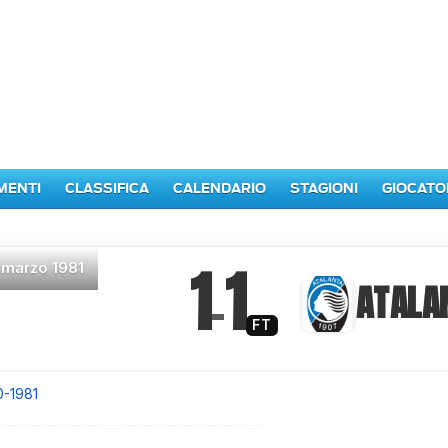
MENTI
CLASSIFICA
CALENDARIO
STAGIONI
GIOCATO
1
1
 marzo 1981
–
ATALA
FT
0-1981