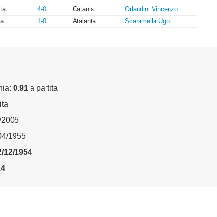
ta
4-0
Catania
Orlandini Vincenzo
ia
1-0
Atalanta
Scaramella Ugo
nia:
0.91
a partita
ita
9/2005
/04/1955
2/12/1954
14