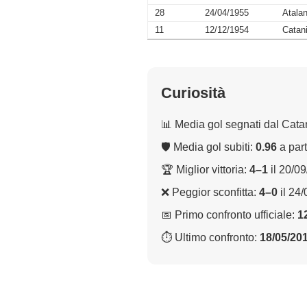
28
24/04/1955
Atalan
11
12/12/1954
Catan
Curiosità
📊 Media gol segnati dal Cata
🛡 Media gol subiti:
0.96
a part
🏆 Miglior vittoria:
4–1
il 20/0
❌ Peggior sconfitta:
4–0
il 24
📅 Primo confronto ufficiale:
1
⏱ Ultimo confronto:
18/05/20