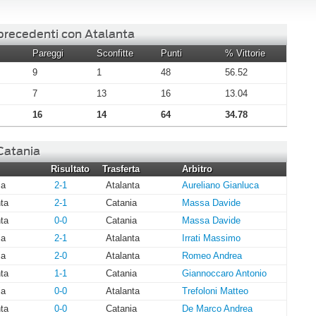
 precedenti con Atalanta
Pareggi
Sconfitte
Punti
% Vittorie
9
1
48
56.52
7
13
16
13.04
16
14
64
34.78
 Catania
Risultato
Trasferta
Arbitro
ia
2-1
Atalanta
Aureliano Gianluca
ta
2-1
Catania
Massa Davide
ta
0-0
Catania
Massa Davide
ia
2-1
Atalanta
Irrati Massimo
ia
2-0
Atalanta
Romeo Andrea
ta
1-1
Catania
Giannoccaro Antonio
ia
0-0
Atalanta
Trefoloni Matteo
ta
0-0
Catania
De Marco Andrea