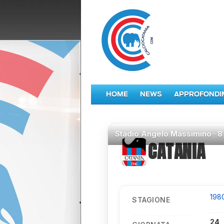
HOME
NEWS
APPROFONDI
Stadio
Angelo Massimino ·
8
CATANIA
198
STAGIONE
24