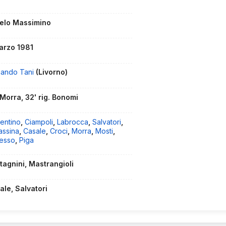
elo Massimino
arzo 1981
nando Tani
(Livorno)
 Morra, 32' rig. Bonomi
entino
,
Ciampoli
,
Labrocca
,
Salvatori
,
assina
,
Casale
,
Croci
,
Morra
,
Mosti
,
esso
,
Piga
tagnini, Mastrangioli
ale, Salvatori