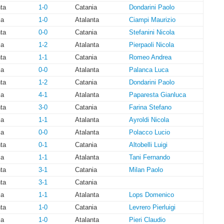
ta
1-0
Catania
Dondarini Paolo
ia
1-0
Atalanta
Ciampi Maurizio
ta
0-0
Catania
Stefanini Nicola
ia
1-2
Atalanta
Pierpaoli Nicola
ta
1-1
Catania
Romeo Andrea
ia
0-0
Atalanta
Palanca Luca
ta
1-2
Catania
Dondarini Paolo
ia
4-1
Atalanta
Paparesta Gianluca
ta
3-0
Catania
Farina Stefano
ia
1-1
Atalanta
Ayroldi Nicola
ia
0-0
Atalanta
Polacco Lucio
ta
0-1
Catania
Altobelli Luigi
ia
1-1
Atalanta
Tani Fernando
ta
3-1
Catania
Milan Paolo
ta
3-1
Catania
ia
1-1
Atalanta
Lops Domenico
ta
1-0
Catania
Levrero Pierluigi
ia
1-0
Atalanta
Pieri Claudio