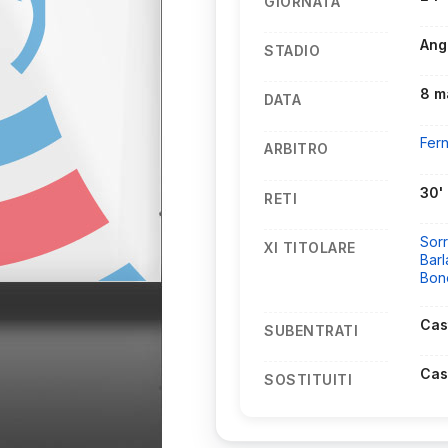
GIORNATA
Ang
STADIO
8 m
DATA
Fer
ARBITRO
30'
RETI
Sorr
XI TITOLARE
Barl
Bon
Cas
SUBENTRATI
Cas
SOSTITUITI