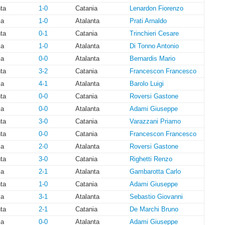
ta
1-0
Catania
Lenardon Fiorenzo
ia
1-0
Atalanta
Prati Arnaldo
ta
0-1
Catania
Trinchieri Cesare
ia
1-0
Atalanta
Di Tonno Antonio
ia
0-0
Atalanta
Bernardis Mario
ta
3-2
Catania
Francescon Francesco
ia
4-1
Atalanta
Barolo Luigi
ta
0-0
Catania
Roversi Gastone
ia
0-0
Atalanta
Adami Giuseppe
ta
3-0
Catania
Varazzani Priamo
ta
0-0
Catania
Francescon Francesco
ia
2-0
Atalanta
Roversi Gastone
ta
3-0
Catania
Righetti Renzo
ia
2-1
Atalanta
Gambarotta Carlo
ta
1-0
Catania
Adami Giuseppe
ia
3-1
Atalanta
Sebastio Giovanni
ta
2-1
Catania
De Marchi Bruno
ia
0-0
Atalanta
Adami Giuseppe