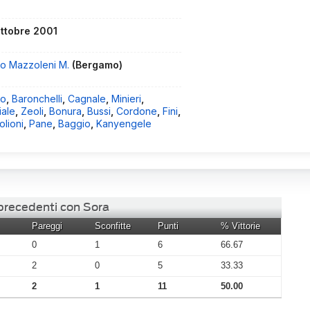
ottobre 2001
io Mazzoleni M.
(Bergamo)
zo
,
Baronchelli
,
Cagnale
,
Minieri
,
iale
,
Zeoli
,
Bonura
,
Bussi
,
Cordone
,
Fini
,
lioni
,
Pane
,
Baggio
,
Kanyengele
 precedenti con Sora
Pareggi
Sconfitte
Punti
% Vittorie
0
1
6
66.67
2
0
5
33.33
2
1
11
50.00