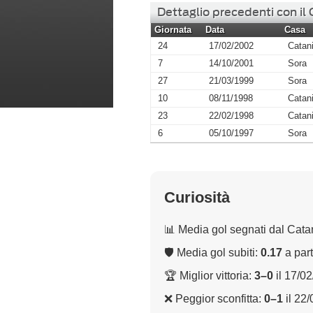
Dettaglio precedenti con il
Giornata
Data
Casa
24
17/02/2002
Catan
7
14/10/2001
Sora
27
21/03/1999
Sora
10
08/11/1998
Catan
23
22/02/1998
Catan
6
05/10/1997
Sora
Curiosità
📊 Media gol segnati dal Cata
🛡 Media gol subiti:
0.17
a part
🏆 Miglior vittoria:
3–0
il 17/0
❌ Peggior sconfitta:
0–1
il 22