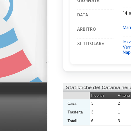
GIORNATA
14 
DATA
Mar
ARBITRO
Iez
XI TITOLARE
Varr
Napo
Statistiche del Catania nei
Incontri
Vittorie
Casa
3
2
Trasferta
3
1
Totali
6
3