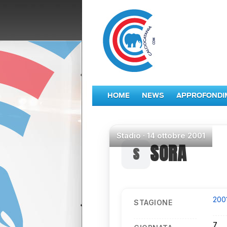
HOME
NEWS
APPROFONDI
Stadio
·
14 ottobre 2001
SORA
200
STAGIONE
7