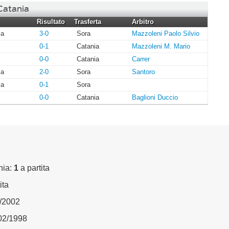
 Catania
Risultato
Trasferta
Arbitro
ia
3-0
Sora
Mazzoleni Paolo Silvio
0-1
Catania
Mazzoleni M. Mario
0-0
Catania
Carrer
ia
2-0
Sora
Santoro
ia
0-1
Sora
0-0
Catania
Baglioni Duccio
nia:
1
a partita
ita
2/2002
/02/1998