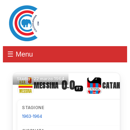
☰ Menu
Stadio
·
22 marzo 1964
0
0
MESSINA
CATANIA
–
FT
STAGIONE
1963-1964