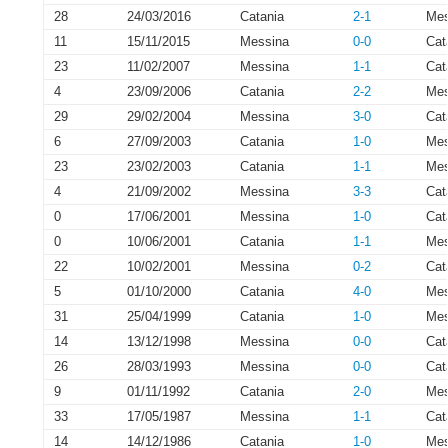
28
24/03/2016
Catania
2-1
Mes
11
15/11/2015
Messina
0-0
Cat
23
11/02/2007
Messina
1-1
Cat
4
23/09/2006
Catania
2-2
Mes
29
29/02/2004
Messina
3-0
Cat
6
27/09/2003
Catania
1-0
Mes
23
23/02/2003
Catania
1-1
Mes
4
21/09/2002
Messina
3-3
Cat
0
17/06/2001
Messina
1-0
Cat
0
10/06/2001
Catania
1-1
Mes
22
10/02/2001
Messina
0-2
Cat
5
01/10/2000
Catania
4-0
Mes
31
25/04/1999
Catania
1-0
Mes
14
13/12/1998
Messina
0-0
Cat
26
28/03/1993
Messina
0-0
Cat
9
01/11/1992
Catania
2-0
Mes
33
17/05/1987
Messina
1-1
Cat
14
14/12/1986
Catania
1-0
Mes