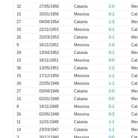
32
27/05/1956
Catania
2-0
Mes
15
15/01/1956
Messina
0-1
Cat
27
04/04/1954
Catania
1-3
Mes
10
22/11/1953
Messina
0-1
Cat
26
22/03/1953
Catania
2-1
Mes
9
16/11/1952
Messina
1-0
Cat
29
13/04/1952
Catania
0-1
Mes
10
18/11/1951
Messina
0-0
Cat
36
13/05/1951
Catania
1-2
Mes
15
17/12/1950
Messina
1-1
Cat
34
22/05/1949
Messina
1-1
Cat
27
03/04/1949
Catania
2-0
Mes
15
02/01/1949
Catania
0-0
Mes
8
14/11/1948
Messina
5-1
Cat
26
02/05/1948
Messina
0-3
Cat
11
11/01/1948
Catania
1-1
Mes
14
23/03/1947
Catania
1-1
Mes
3
26/12/1946
Messina
0-0
Cat