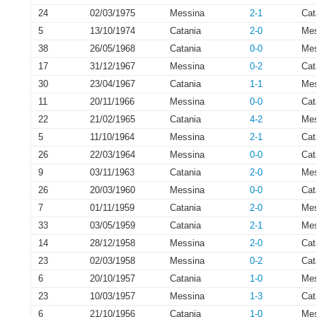
24
02/03/1975
Messina
2-1
Cat
5
13/10/1974
Catania
2-0
Mes
38
26/05/1968
Catania
0-0
Mes
17
31/12/1967
Messina
0-2
Cat
30
23/04/1967
Catania
1-1
Mes
11
20/11/1966
Messina
0-0
Cat
22
21/02/1965
Catania
4-2
Mes
5
11/10/1964
Messina
2-1
Cat
26
22/03/1964
Messina
0-0
Cat
9
03/11/1963
Catania
2-0
Mes
26
20/03/1960
Messina
0-0
Cat
7
01/11/1959
Catania
2-0
Mes
33
03/05/1959
Catania
2-1
Mes
14
28/12/1958
Messina
2-0
Cat
23
02/03/1958
Messina
0-2
Cat
6
20/10/1957
Catania
1-0
Mes
23
10/03/1957
Messina
1-3
Cat
6
21/10/1956
Catania
1-0
Mes