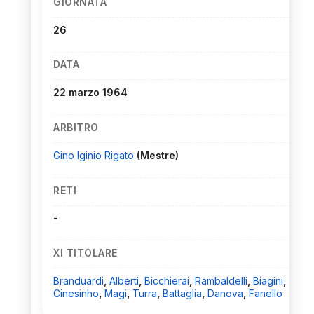
GIORNATA
26
DATA
22 marzo 1964
ARBITRO
Gino Iginio Rigato
(Mestre)
RETI
-
XI TITOLARE
Branduardi
,
Alberti
,
Bicchierai
,
Rambaldelli
,
Biagini
,
Cinesinho
,
Magi
,
Turra
,
Battaglia
,
Danova
,
Fanello