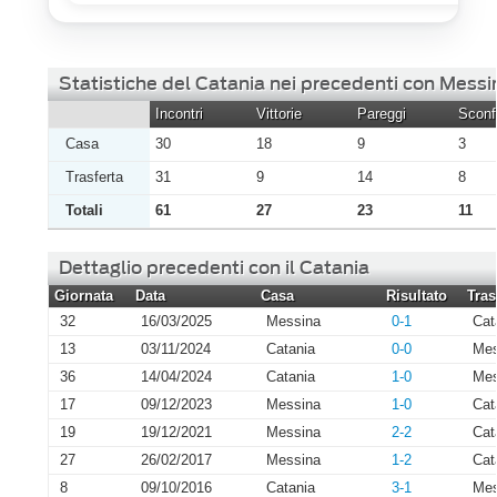
Statistiche del Catania nei precedenti con Messi
Incontri
Vittorie
Pareggi
Sconfi
Casa
30
18
9
3
Trasferta
31
9
14
8
Totali
61
27
23
11
Dettaglio precedenti con il Catania
Giornata
Data
Casa
Risultato
Tras
32
16/03/2025
Messina
0-1
Cat
13
03/11/2024
Catania
0-0
Mes
36
14/04/2024
Catania
1-0
Mes
17
09/12/2023
Messina
1-0
Cat
19
19/12/2021
Messina
2-2
Cat
27
26/02/2017
Messina
1-2
Cat
8
09/10/2016
Catania
3-1
Mes