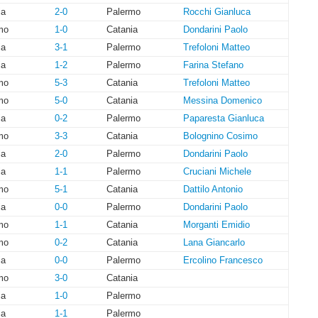
ia
2-0
Palermo
Rocchi Gianluca
mo
1-0
Catania
Dondarini Paolo
ia
3-1
Palermo
Trefoloni Matteo
ia
1-2
Palermo
Farina Stefano
mo
5-3
Catania
Trefoloni Matteo
mo
5-0
Catania
Messina Domenico
ia
0-2
Palermo
Paparesta Gianluca
mo
3-3
Catania
Bolognino Cosimo
ia
2-0
Palermo
Dondarini Paolo
ia
1-1
Palermo
Cruciani Michele
mo
5-1
Catania
Dattilo Antonio
ia
0-0
Palermo
Dondarini Paolo
mo
1-1
Catania
Morganti Emidio
mo
0-2
Catania
Lana Giancarlo
ia
0-0
Palermo
Ercolino Francesco
mo
3-0
Catania
ia
1-0
Palermo
ia
1-1
Palermo