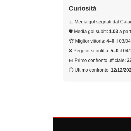
Curiosità
📊 Media gol segnati dal Cata
🛡 Media gol subiti:
1.03
a part
🏆 Miglior vittoria:
4–0
il 03/0
❌ Peggior sconfitta:
5–0
il 04
📅 Primo confronto ufficiale:
2
⏱ Ultimo confronto:
12/12/20