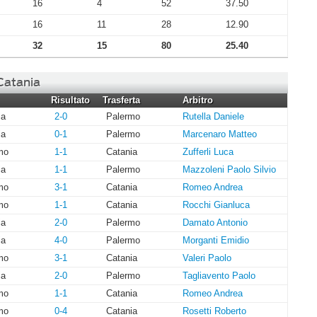
16
4
52
37.50
16
11
28
12.90
32
15
80
25.40
 Catania
Risultato
Trasferta
Arbitro
ia
2-0
Palermo
Rutella Daniele
ia
0-1
Palermo
Marcenaro Matteo
mo
1-1
Catania
Zufferli Luca
ia
1-1
Palermo
Mazzoleni Paolo Silvio
mo
3-1
Catania
Romeo Andrea
mo
1-1
Catania
Rocchi Gianluca
ia
2-0
Palermo
Damato Antonio
ia
4-0
Palermo
Morganti Emidio
mo
3-1
Catania
Valeri Paolo
ia
2-0
Palermo
Tagliavento Paolo
mo
1-1
Catania
Romeo Andrea
mo
0-4
Catania
Rosetti Roberto