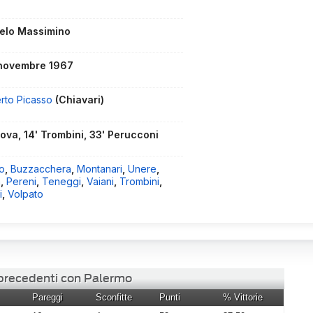
elo Massimino
novembre 1967
erto Picasso
(Chiavari)
Nova, 14' Trombini, 33' Perucconi
o
,
Buzzacchera
,
Montanari
,
Unere
,
a
,
Pereni
,
Teneggi
,
Vaiani
,
Trombini
,
i
,
Volpato
 precedenti con Palermo
Pareggi
Sconfitte
Punti
% Vittorie