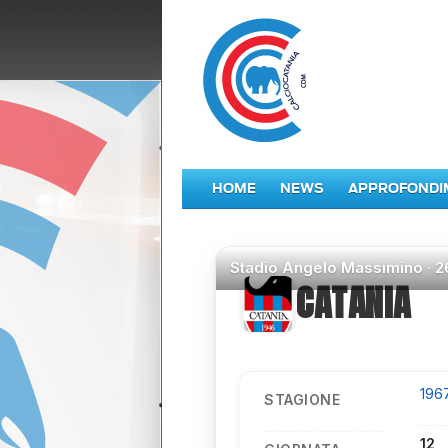
HOME
NEWS
APPROFONDI
Stadio
Angelo Massimino ·
2
CATANIA
196
STAGIONE
12