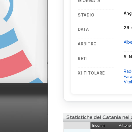
GIORNATA
Ang
STADIO
26 
DATA
Alb
ARBITRO
5' 
RETI
Rad
XI TITOLARE
Far
Vital
Statistiche del Catania nei
Incontri
Vittorie