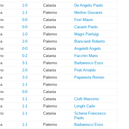
mo
1-0
Catania
De Angelis Paolo
ia
1-1
Palermo
Merlino Giovanni
mo
0-0
Catania
Fiori Mauro
mo
0-0
Catania
Casarin Paolo
ia
1-0
Palermo
Magni Pierluigi
ia
2-0
Palermo
Bianciardi Roberto
mo
0-0
Catania
Angelelli Angelo
mo
0-2
Catania
Facchin Mario
ia
3-1
Palermo
Barbaresco Enzo
mo
2-0
Catania
Prati Arnaldo
ia
3-3
Palermo
Paparesta Romeo
ia
1-1
Palermo
mo
0-0
Catania
mo
1-1
Catania
Ciulli Massimo
ia
1-1
Palermo
Longhi Carlo
mo
1-1
Catania
Schena Francesco
Paolo
ia
1-1
Palermo
Barbaresco Enzo