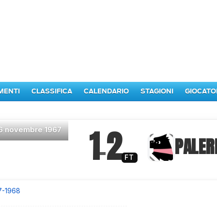
MENTI
CLASSIFICA
CALENDARIO
STAGIONI
GIOCATO
1
2
6 novembre 1967
–
PALE
FT
7-1968