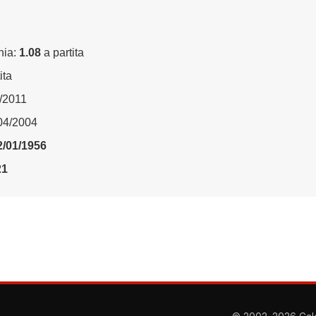
nia:
1.08
a partita
ita
4/2011
/04/2004
2/01/1956
21