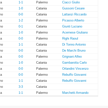
ia
1-1
Palermo
Ciacci Giulio
mo
1-0
Catania
Gussoni Cesare
mo
0-0
Catania
Lattanzi Riccardo
ia
1-2
Palermo
Picasso Alberto
mo
0-1
Catania
Giunti Luciano
ia
1-0
Palermo
Acernese Giuliano
ia
0-0
Palermo
Righi Raoul
mo
1-1
Catania
Di Tonno Antonio
mo
0-0
Catania
De Marchi Bruno
ia
0-0
Palermo
Grignani Alfeo
mo
1-0
Catania
Gambarotta Carlo
ia
0-0
Palermo
Orlandini Vincenzo
ia
0-0
Palermo
Rebuffo Giovanni
mo
1-1
Catania
Rebuffo Giovanni
mo
3-3
Catania
ia
1-1
Palermo
Marchetti Armando