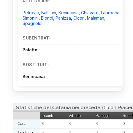
XI TITOLARE
Petrovic
,
Battilani
,
Benincasa
,
Chiavaro
,
Labrocca
,
Simonini
,
Biondi
,
Panizza
,
Ciceri
,
Malaman
,
Spagnolo
SUBENTRATI
Poletto
SOSTITUITI
Benincasa
Statistiche del Catania nei precedenti con Piace
Incontri
Vittorie
Pareggi
Sconfi
Casa
6
3
3
0
Trasferta
5
2
3
0