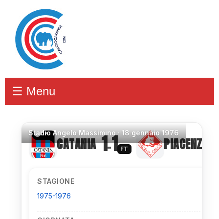
☰ Menu
Stadio
Angelo Massimino ·
18 gennaio 1976
1
1
CATANIA
PIACENZA
–
FT
STAGIONE
1975-1976