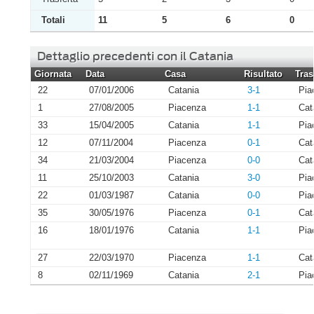
Totali
11
5
6
0
Dettaglio precedenti con il Catania
Giornata
Data
Casa
Risultato
Tras
22
07/01/2006
Catania
3-1
Pia
1
27/08/2005
Piacenza
1-1
Cat
33
15/04/2005
Catania
1-1
Pia
12
07/11/2004
Piacenza
0-1
Cat
34
21/03/2004
Piacenza
0-0
Cat
11
25/10/2003
Catania
3-0
Pia
22
01/03/1987
Catania
0-0
Pia
35
30/05/1976
Piacenza
0-1
Cat
16
18/01/1976
Catania
1-1
Pia
27
22/03/1970
Piacenza
1-1
Cat
8
02/11/1969
Catania
2-1
Pia