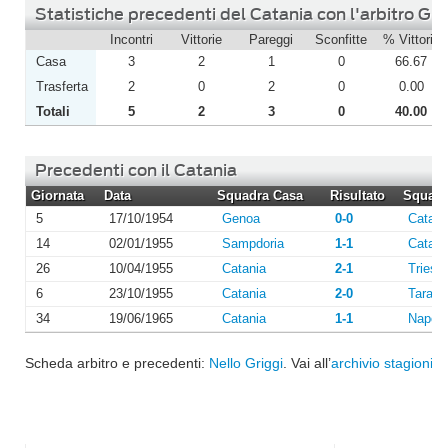
Statistiche precedenti del Catania con l'arbitro Gri
Incontri
Vittorie
Pareggi
Sconfitte
% Vittorie
Casa
3
2
1
0
66.67
Trasferta
2
0
2
0
0.00
Totali
5
2
3
0
40.00
Precedenti con il Catania
Giornata
Data
Squadra Casa
Risultato
Squadra
5
17/10/1954
Genoa
0-0
Catani
14
02/01/1955
Sampdoria
1-1
Catani
26
10/04/1955
Catania
2-1
Triesti
6
23/10/1955
Catania
2-0
Tarant
34
19/06/1965
Catania
1-1
Napoli
Scheda arbitro e precedenti:
Nello Griggi
. Vai all’
archivio stagioni
o
I più letti di Agosto 2026