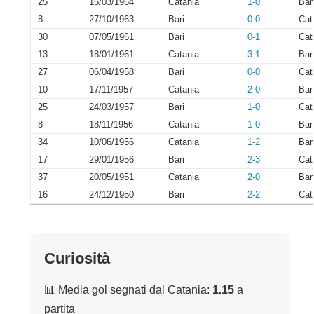
25
15/03/1964
Catania
1-0
Bar
8
27/10/1963
Bari
0-0
Cat
30
07/05/1961
Bari
0-1
Cat
13
18/01/1961
Catania
3-1
Bar
27
06/04/1958
Bari
0-0
Cat
10
17/11/1957
Catania
2-0
Bar
25
24/03/1957
Bari
1-0
Cat
8
18/11/1956
Catania
1-0
Bar
34
10/06/1956
Catania
1-2
Bar
17
29/01/1956
Bari
2-3
Cat
37
20/05/1951
Catania
2-0
Bar
16
24/12/1950
Bari
2-2
Cat
Curiosità
📊 Media gol segnati dal Catania:
1.15
a
partita