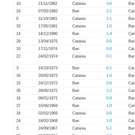
10
21/11/1982
Catania
3-0
Bar
24
07/03/1982
Bari
2-1
Cat
5
11/10/1981
Catania
2-1
Bar
33
17/05/1981
Catania
1-0
Bar
14
14/12/1980
Bari
1-4
Cat
29
13/04/1975
Catania
0-0
Bar
10
17/11/1974
Bari
0-0
Cat
22
24/02/1974
Catania
0-1
Bar
3
14/10/1973
Bari
0-1
Cat
34
20/05/1973
Catania
1-0
Bar
15
24/12/1972
Bari
0-0
Cat
35
28/05/1972
Bari
2-2
Cat
16
09/01/1972
Catania
0-0
Bar
37
15/06/1969
Bari
1-0
Cat
18
02/02/1969
Catania
0-0
Bar
24
18/02/1968
Bari
1-0
Cat
3
24/09/1967
Catania
5-1
Bar