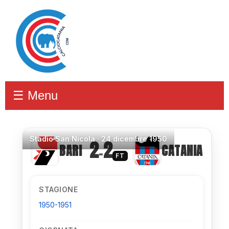
☰ Menu
Stadio
San Nicola ·
24 dicembre 1950
2
2
BARI
CATANIA
–
FT
STAGIONE
1950-1951