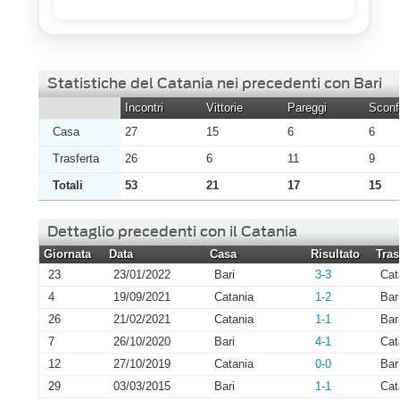
Statistiche del Catania nei precedenti con Bari
Incontri
Vittorie
Pareggi
Sconfi
Casa
27
15
6
6
Trasferta
26
6
11
9
Totali
53
21
17
15
Dettaglio precedenti con il Catania
Giornata
Data
Casa
Risultato
Tras
23
23/01/2022
Bari
3-3
Cat
4
19/09/2021
Catania
1-2
Bar
26
21/02/2021
Catania
1-1
Bar
7
26/10/2020
Bari
4-1
Cat
12
27/10/2019
Catania
0-0
Bar
29
03/03/2015
Bari
1-1
Cat