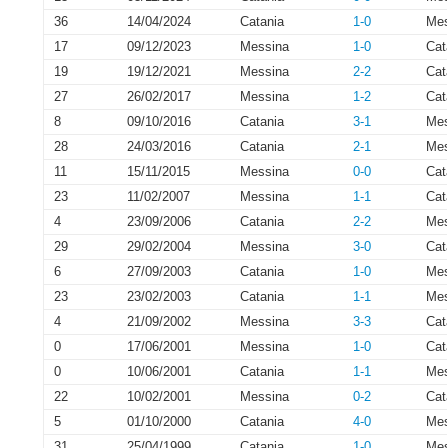
36
14/04/2024
Catania
1-0
Mes
17
09/12/2023
Messina
1-0
Cat
19
19/12/2021
Messina
2-2
Cat
27
26/02/2017
Messina
1-2
Cat
8
09/10/2016
Catania
3-1
Mes
28
24/03/2016
Catania
2-1
Mes
11
15/11/2015
Messina
0-0
Cat
23
11/02/2007
Messina
1-1
Cat
4
23/09/2006
Catania
2-2
Mes
29
29/02/2004
Messina
3-0
Cat
6
27/09/2003
Catania
1-0
Mes
23
23/02/2003
Catania
1-1
Mes
4
21/09/2002
Messina
3-3
Cat
0
17/06/2001
Messina
1-0
Cat
0
10/06/2001
Catania
1-1
Mes
22
10/02/2001
Messina
0-2
Cat
5
01/10/2000
Catania
4-0
Mes
31
25/04/1999
Catania
1-0
Mes