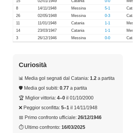
15
02/01/1949
Catania
0-0
Mes
8
14/11/1948
Messina
5-1
Cat
26
02/05/1948
Messina
0-3
Cat
11
11/01/1948
Catania
1-1
Mes
14
23/03/1947
Catania
1-1
Mes
3
26/12/1946
Messina
0-0
Cat
Curiosità
📊 Media gol segnati dal Catania:
1.2
a partita
🛡 Media gol subiti:
0.77
a partita
🏆 Miglior vittoria:
4–0
il 01/10/2000
❌ Peggior sconfitta:
5–1
il 14/11/1948
📅 Primo confronto ufficiale:
26/12/1946
⏱ Ultimo confronto:
16/03/2025