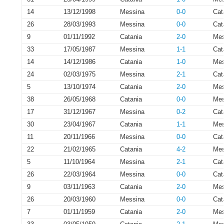
14
13/12/1998
Messina
0-0
Cat
26
28/03/1993
Messina
0-0
Cat
9
01/11/1992
Catania
2-0
Mes
33
17/05/1987
Messina
1-1
Cat
14
14/12/1986
Catania
1-0
Mes
24
02/03/1975
Messina
2-1
Cat
5
13/10/1974
Catania
2-0
Mes
38
26/05/1968
Catania
0-0
Mes
17
31/12/1967
Messina
0-2
Cat
30
23/04/1967
Catania
1-1
Mes
11
20/11/1966
Messina
0-0
Cat
22
21/02/1965
Catania
4-2
Mes
5
11/10/1964
Messina
2-1
Cat
26
22/03/1964
Messina
0-0
Cat
9
03/11/1963
Catania
2-0
Mes
26
20/03/1960
Messina
0-0
Cat
7
01/11/1959
Catania
2-0
Mes