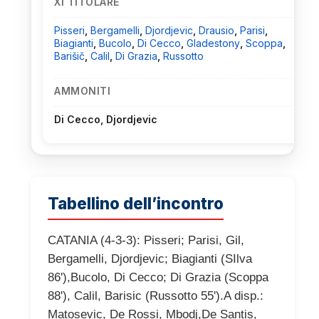
XI TITOLARE
Pisseri
,
Bergamelli
,
Djordjevic
,
Drausio
,
Parisi
,
Biagianti
,
Bucolo
,
Di Cecco
,
Gladestony
,
Scoppa
,
Barišič
,
Calil
,
Di Grazia
,
Russotto
AMMONITI
Di Cecco, Djordjevic
Tabellino dell’incontro
CATANIA (4-3-3): Pisseri; Parisi, Gil,
Bergamelli, Djordjevic; Biagianti (SIlva
86'),Bucolo, Di Cecco; Di Grazia (Scoppa
88'), Calil, Barisic (Russotto 55').A disp.:
Matosevic, De Rossi, Mbodj,De Santis,