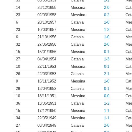
33
03/05/1959
Catania
2-1
Mes
14
28/12/1958
Messina
2-0
Cat
23
02/03/1958
Messina
0-2
Cat
6
20/10/1957
Catania
1-0
Mes
23
10/03/1957
Messina
1-3
Cat
6
21/10/1956
Catania
1-0
Mes
32
27/05/1956
Catania
2-0
Mes
15
15/01/1956
Messina
0-1
Cat
27
04/04/1954
Catania
1-3
Mes
10
22/11/1953
Messina
0-1
Cat
26
22/03/1953
Catania
2-1
Mes
9
16/11/1952
Messina
1-0
Cat
29
13/04/1952
Catania
0-1
Mes
10
18/11/1951
Messina
0-0
Cat
36
13/05/1951
Catania
1-2
Mes
15
17/12/1950
Messina
1-1
Cat
34
22/05/1949
Messina
1-1
Cat
27
03/04/1949
Catania
2-0
Mes