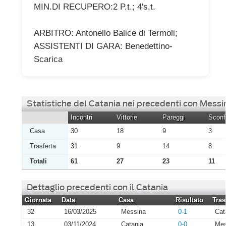
MIN.DI RECUPERO:2 P.t.; 4's.t.
ARBITRO: Antonello Balice di Termoli;
ASSISTENTI DI GARA: Benedettino-
Scarica
Statistiche del Catania nei precedenti con Messi
Incontri
Vittorie
Pareggi
Sconfi
Casa
30
18
9
3
Trasferta
31
9
14
8
Totali
61
27
23
11
Dettaglio precedenti con il Catania
Giornata
Data
Casa
Risultato
Tras
32
16/03/2025
Messina
0-1
Cat
13
03/11/2024
Catania
0-0
Mes