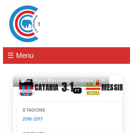
☰ Menu
Stadio
Angelo Massimino ·
9 ottobre 2016
3
1
CATANIA
MESSINA
–
FT
STAGIONE
2016-2017