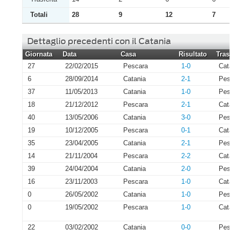
Totali
28
9
12
7
Dettaglio precedenti con il Catania
Giornata
Data
Casa
Risultato
Tras
27
22/02/2015
Pescara
1-0
Cat
6
28/09/2014
Catania
2-1
Pes
37
11/05/2013
Catania
1-0
Pes
18
21/12/2012
Pescara
2-1
Cat
40
13/05/2006
Catania
3-0
Pes
19
10/12/2005
Pescara
0-1
Cat
35
23/04/2005
Catania
2-1
Pes
14
21/11/2004
Pescara
2-2
Cat
39
24/04/2004
Catania
2-0
Pes
16
23/11/2003
Pescara
1-0
Cat
0
26/05/2002
Catania
1-0
Pes
0
19/05/2002
Pescara
1-0
Cat
22
03/02/2002
Catania
0-0
Pes