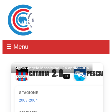
☰ Menu
Stadio
Angelo Massimino ·
24 aprile 2004
2
0
CATANIA
PESCARA
–
FT
STAGIONE
2003-2004