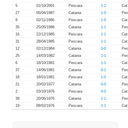
5
01/10/2001
Pescara
1-2
Cat
27
05/04/1987
Catania
1-0
Pes
8
02/11/1986
Pescara
1-0
Cat
35
25/05/1986
Catania
1-1
Pes
16
22/12/1985
Pescara
1-1
Cat
31
28/04/1985
Pescara
1-1
Cat
12
02/12/1984
Catania
0-0
Pes
25
14/03/1982
Catania
1-1
Pes
6
18/10/1981
Pescara
1-1
Cat
37
14/06/1981
Catania
0-1
Pes
18
18/01/1981
Pescara
1-0
Cat
21
20/02/1977
Catania
0-0
Pes
2
03/10/1976
Pescara
0-0
Cat
38
20/06/1976
Catania
1-1
Pes
19
08/02/1976
Pescara
1-1
Cat