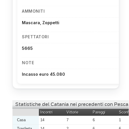
AMMONITI
Mascara, Zoppetti
SPETTATORI
5665
NOTE
Incasso euro 45.080
Statistiche del Catania nei precedenti con Pesca
Incontri
Vittorie
Pareggi
Sconfi
Casa
14
7
6
1
Trasferta
14
2
6
6