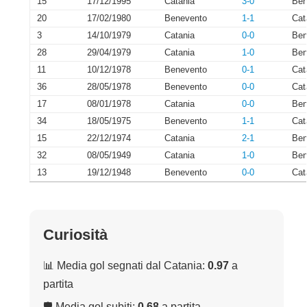
15
17/12/1995
Catania
3-0
Ben
20
17/02/1980
Benevento
1-1
Cat
3
14/10/1979
Catania
0-0
Ben
28
29/04/1979
Catania
1-0
Ben
11
10/12/1978
Benevento
0-1
Cat
36
28/05/1978
Benevento
0-0
Cat
17
08/01/1978
Catania
0-0
Ben
34
18/05/1975
Benevento
1-1
Cat
15
22/12/1974
Catania
2-1
Ben
32
08/05/1949
Catania
1-0
Ben
13
19/12/1948
Benevento
0-0
Cat
Curiosità
📊 Media gol segnati dal Catania:
0.97
a
partita
🛡 Media gol subiti:
0.68
a partita