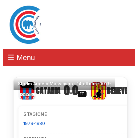
☰ Menu
Stadio
Angelo Massimino ·
14 ottobre 1979
0
0
CATANIA
BENEVENT
–
FT
STAGIONE
1979-1980