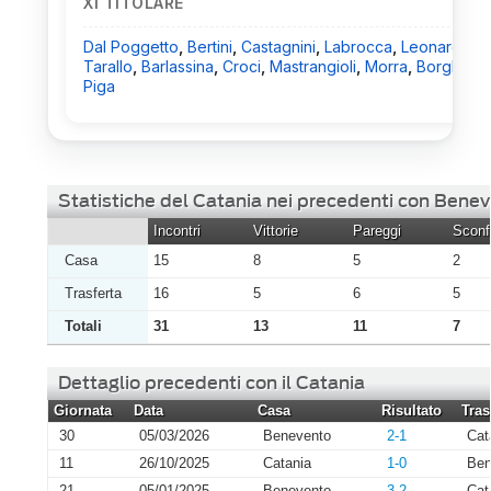
XI TITOLARE
Dal Poggetto
,
Bertini
,
Castagnini
,
Labrocca
,
Leonardi
,
Tarallo
,
Barlassina
,
Croci
,
Mastrangioli
,
Morra
,
Borghi
,
Piga
Statistiche del Catania nei precedenti con Bene
Incontri
Vittorie
Pareggi
Sconfi
Casa
15
8
5
2
Trasferta
16
5
6
5
Totali
31
13
11
7
Dettaglio precedenti con il Catania
Giornata
Data
Casa
Risultato
Tras
30
05/03/2026
Benevento
2-1
Cat
11
26/10/2025
Catania
1-0
Ben
21
05/01/2025
Benevento
3-2
Cat