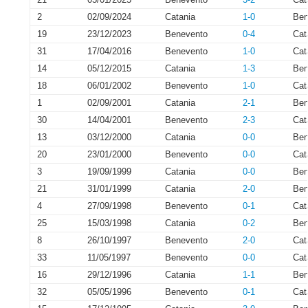
2
02/09/2024
Catania
1-0
Ben
19
23/12/2023
Benevento
0-4
Cat
31
17/04/2016
Benevento
1-0
Cat
14
05/12/2015
Catania
1-3
Ben
18
06/01/2002
Benevento
1-0
Cat
1
02/09/2001
Catania
2-1
Ben
30
14/04/2001
Benevento
2-3
Cat
13
03/12/2000
Catania
0-0
Ben
20
23/01/2000
Benevento
0-0
Cat
3
19/09/1999
Catania
0-0
Ben
21
31/01/1999
Catania
2-0
Ben
4
27/09/1998
Benevento
0-1
Cat
25
15/03/1998
Catania
0-2
Ben
8
26/10/1997
Benevento
2-0
Cat
33
11/05/1997
Benevento
0-0
Cat
16
29/12/1996
Catania
1-1
Ben
32
05/05/1996
Benevento
0-1
Cat