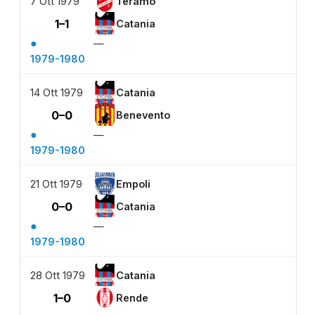
7 Ott 1979
Teramo
1–1
Catania
●
—
1979-1980
14 Ott 1979
Catania
0–0
Benevento
●
—
1979-1980
21 Ott 1979
Empoli
0–0
Catania
●
—
1979-1980
28 Ott 1979
Catania
1–0
Rende