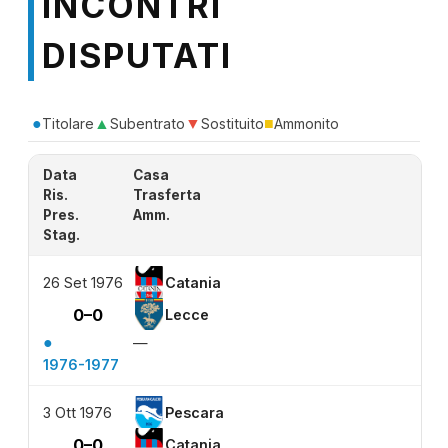
INCONTRI
DISPUTATI
●
▲
▼
■
Titolare
Subentrato
Sostituito
Ammonito
Data
Casa
Ris.
Trasferta
Pres.
Amm.
Stag.
26 Set 1976
Catania
0–0
Lecce
●
—
1976-1977
3 Ott 1976
Pescara
0–0
Catania