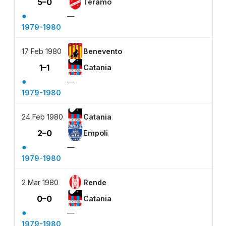
5–0
Teramo
●
—
1979-1980
17 Feb 1980
Benevento
1–1
Catania
●
—
1979-1980
24 Feb 1980
Catania
2–0
Empoli
●
—
1979-1980
2 Mar 1980
Rende
0–0
Catania
●
—
1979-1980