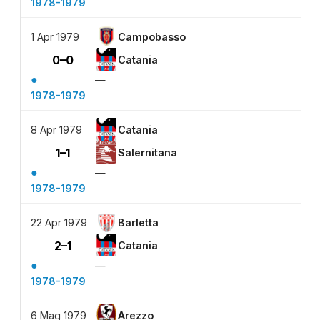
1978-1979
1 Apr 1979
Campobasso
0–0
Catania
●
—
1978-1979
8 Apr 1979
Catania
1–1
Salernitana
●
—
1978-1979
22 Apr 1979
Barletta
2–1
Catania
●
—
1978-1979
6 Mag 1979
Arezzo