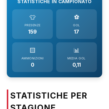
STATISTICHE IN CAMPIONATO
👕
⚽
PRESENZE
GOL
159
17
🟨
📊
AMMONIZIONI
MEDIA GOL
0
0,11
STATISTICHE PER
STAGIONE