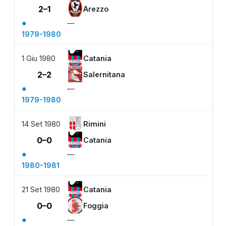
2–1
Arezzo
●
—
1979-1980
1 Giu 1980
Catania
2–2
Salernitana
●
—
1979-1980
14 Set 1980
Rimini
0–0
Catania
●
—
1980-1981
21 Set 1980
Catania
0–0
Foggia
●
—