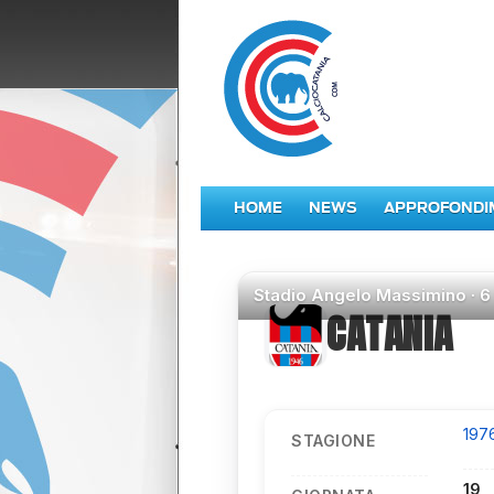
HOME
NEWS
APPROFONDI
Stadio
Angelo Massimino ·
6
CATANIA
197
STAGIONE
19