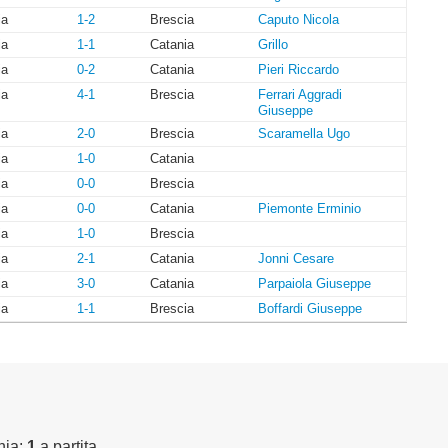
ia
1-2
Brescia
Caputo Nicola
ia
1-1
Catania
Grillo
ia
0-2
Catania
Pieri Riccardo
ia
4-1
Brescia
Ferrari Aggradi
Giuseppe
ia
2-0
Brescia
Scaramella Ugo
ia
1-0
Catania
ia
0-0
Brescia
ia
0-0
Catania
Piemonte Erminio
ia
1-0
Brescia
ia
2-1
Catania
Jonni Cesare
ia
3-0
Catania
Parpaiola Giuseppe
ia
1-1
Brescia
Boffardi Giuseppe
nia:
1
a partita