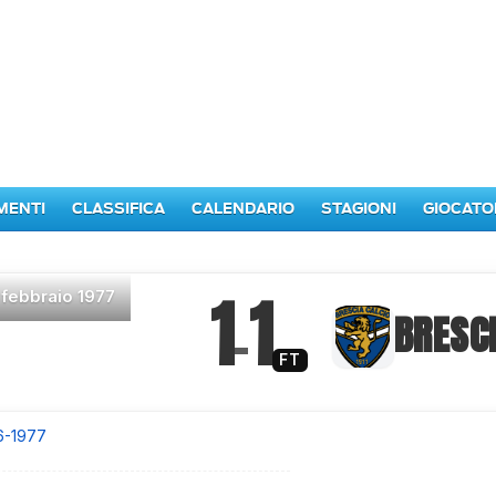
MENTI
CLASSIFICA
CALENDARIO
STAGIONI
GIOCATO
1
1
 febbraio 1977
–
BRESC
FT
6-1977