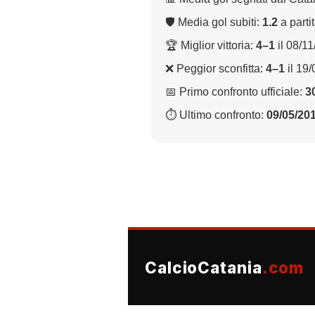
🛡 Media gol subiti:
1.2
a parti
🏆 Miglior vittoria:
4–1
il 08/1
❌ Peggior sconfitta:
4–1
il 19
📅 Primo confronto ufficiale:
3
⏱ Ultimo confronto:
09/05/20
CalcioCatania
.com