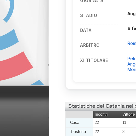
GIORNATA
Ang
STADIO
6 f
DATA
Rom
ARBITRO
Petr
XI TITOLARE
Ang
Mor
Statistiche del Catania nei
Incontri
Vittorie
Casa
22
11
Trasferta
22
3