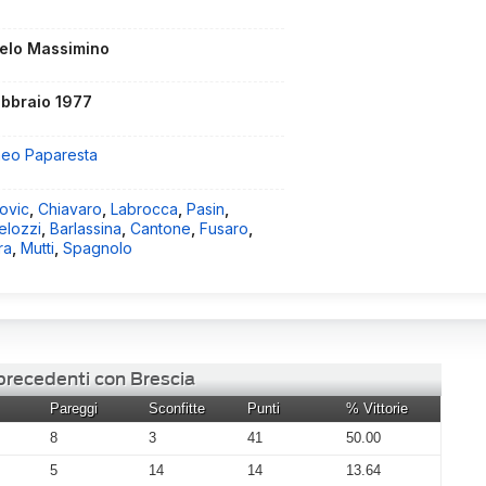
elo Massimino
ebbraio 1977
eo Paparesta
ovic
,
Chiavaro
,
Labrocca
,
Pasin
,
elozzi
,
Barlassina
,
Cantone
,
Fusaro
,
ra
,
Mutti
,
Spagnolo
 precedenti con Brescia
Pareggi
Sconfitte
Punti
% Vittorie
8
3
41
50.00
5
14
14
13.64