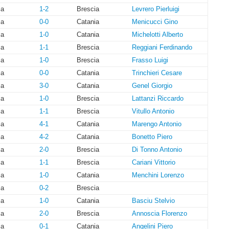
ia
1-2
Brescia
Levrero Pierluigi
ia
0-0
Catania
Menicucci Gino
ia
1-0
Catania
Michelotti Alberto
ia
1-1
Brescia
Reggiani Ferdinando
ia
1-0
Brescia
Frasso Luigi
ia
0-0
Catania
Trinchieri Cesare
ia
3-0
Catania
Genel Giorgio
ia
1-0
Brescia
Lattanzi Riccardo
ia
1-1
Brescia
Vitullo Antonio
ia
4-1
Catania
Marengo Antonio
ia
4-2
Catania
Bonetto Piero
ia
2-0
Brescia
Di Tonno Antonio
ia
1-1
Brescia
Cariani Vittorio
ia
1-0
Catania
Menchini Lorenzo
ia
0-2
Brescia
ia
1-0
Catania
Basciu Stelvio
ia
2-0
Brescia
Annoscia Florenzo
ia
0-1
Catania
Angelini Piero