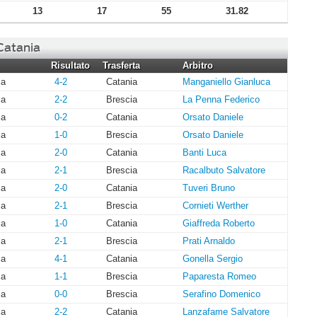
13
17
55
31.82
 Catania
Risultato
Trasferta
Arbitro
ia
4-2
Catania
Manganiello Gianluca
ia
2-2
Brescia
La Penna Federico
ia
0-2
Catania
Orsato Daniele
ia
1-0
Brescia
Orsato Daniele
ia
2-0
Catania
Banti Luca
ia
2-1
Brescia
Racalbuto Salvatore
ia
2-0
Catania
Tuveri Bruno
ia
2-1
Brescia
Cornieti Werther
ia
1-0
Catania
Giaffreda Roberto
ia
2-1
Brescia
Prati Arnaldo
ia
4-1
Catania
Gonella Sergio
ia
1-1
Brescia
Paparesta Romeo
ia
0-0
Brescia
Serafino Domenico
ia
2-2
Catania
Lanzafame Salvatore