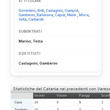
XI TITOLARE
Sorrentino
,
Brilli
,
Castagnini
,
Ciampoli
,
Gamberini
,
Barlassina
,
Caputi
,
Miele
,
Morra
,
Vella
,
Cantarutti
SUBENTRATI
Marino, Testa
SOSTITUITI
Castagnini, Gamberini
Statistiche del Catania nei precedenti con Vares
Incontri
Vittorie
Pareggi
Sconfi
Casa
14
4
9
1
Trasferta
14
3
4
7