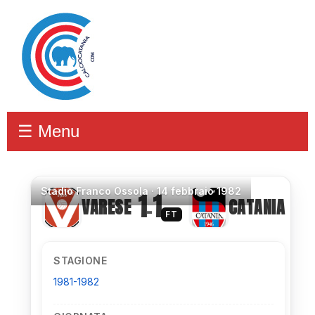
☰ Menu
Stadio
Franco Ossola ·
14 febbraio 1982
1
1
VARESE
CATANIA
–
FT
STAGIONE
1981-1982