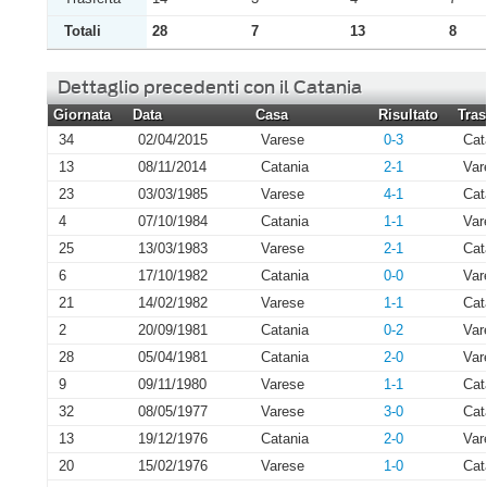
Totali
28
7
13
8
Dettaglio precedenti con il Catania
Giornata
Data
Casa
Risultato
Tras
34
02/04/2015
Varese
0-3
Cat
13
08/11/2014
Catania
2-1
Var
23
03/03/1985
Varese
4-1
Cat
4
07/10/1984
Catania
1-1
Var
25
13/03/1983
Varese
2-1
Cat
6
17/10/1982
Catania
0-0
Var
21
14/02/1982
Varese
1-1
Cat
2
20/09/1981
Catania
0-2
Var
28
05/04/1981
Catania
2-0
Var
9
09/11/1980
Varese
1-1
Cat
32
08/05/1977
Varese
3-0
Cat
13
19/12/1976
Catania
2-0
Var
20
15/02/1976
Varese
1-0
Cat