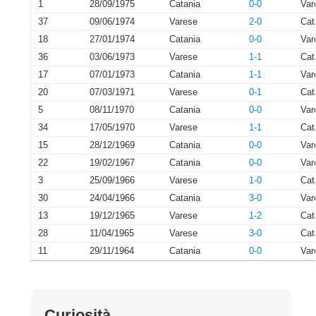
1
28/09/1975
Catania
0-0
Var
37
09/06/1974
Varese
2-0
Cat
18
27/01/1974
Catania
0-0
Var
36
03/06/1973
Varese
1-1
Cat
17
07/01/1973
Catania
1-1
Var
20
07/03/1971
Varese
0-1
Cat
5
08/11/1970
Catania
0-0
Var
34
17/05/1970
Varese
1-1
Cat
15
28/12/1969
Catania
0-0
Var
22
19/02/1967
Catania
0-0
Var
3
25/09/1966
Varese
1-0
Cat
30
24/04/1966
Catania
3-0
Var
13
19/12/1965
Varese
1-2
Cat
28
11/04/1965
Varese
3-0
Cat
11
29/11/1964
Catania
0-0
Var
Curiosità