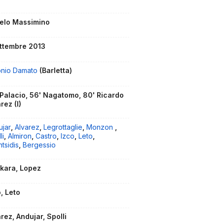
elo Massimino
ettembre 2013
onio Damato
(Barletta)
 Palacio, 56' Nagatomo, 80' Ricardo
rez (I)
ujar
,
Alvarez
,
Legrottaglie
,
Monzon
,
li
,
Almiron
,
Castro
,
Izco
,
Leto
,
tsidis
,
Bergessio
kara, Lopez
, Leto
rez, Andujar, Spolli