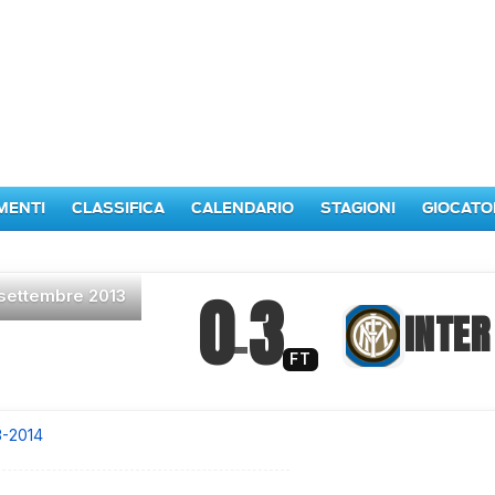
MENTI
CLASSIFICA
CALENDARIO
STAGIONI
GIOCATO
0
3
 settembre 2013
–
INTER
FT
3-2014