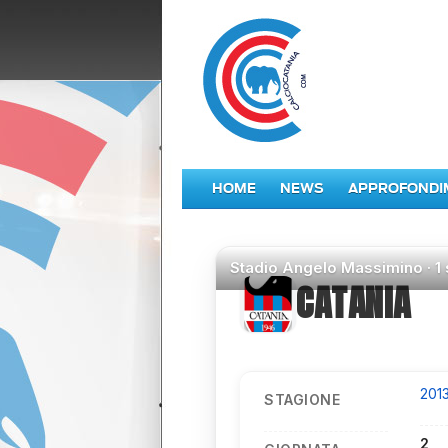
HOME
NEWS
APPROFONDI
Stadio
Angelo Massimino ·
1
CATANIA
201
STAGIONE
2