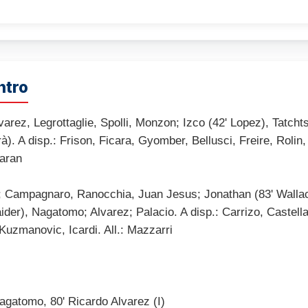
ntro
varez, Legrottaglie, Spolli, Monzon; Izco (42' Lopez), Tatchts
à). A disp.: Frison, Ficara, Gyomber, Bellusci, Freire, Rolin
Maran
; Campagnaro, Ranocchia, Juan Jesus; Jonathan (83' Wallace)
der), Nagatomo; Alvarez; Palacio. A disp.: Carrizo, Castella
Kuzmanovic, Icardi. All.: Mazzarri
Nagatomo, 80' Ricardo Alvarez (I)