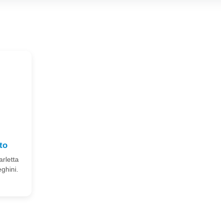
to
arletta
eghini.