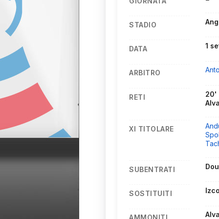
GIORNATA
Ang
STADIO
1 s
DATA
Ant
ARBITRO
20'
RETI
Alva
And
XI TITOLARE
Spol
Tach
Dou
SUBENTRATI
Izco
SOSTITUITI
Alva
AMMONITI