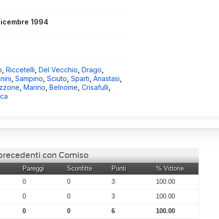
dicembre 1994
o
,
Riccetelli
,
Del Vecchio
,
Drago
,
nini
,
Sampino
,
Sciuto
,
Sparti
,
Anastasi
,
izzone
,
Marino
,
Belnome
,
Crisafulli
,
ca
 precedenti con Comiso
Pareggi
Sconfitte
Punti
% Vittorie
0
0
3
100.00
0
0
3
100.00
0
0
6
100.00