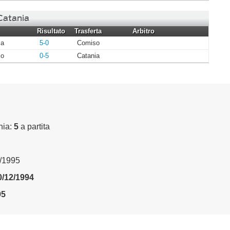
 Catania
Risultato
Trasferta
Arbitro
ia
5-0
Comiso
so
0-5
Catania
nia:
5
a partita
5/1995
0/12/1994
95