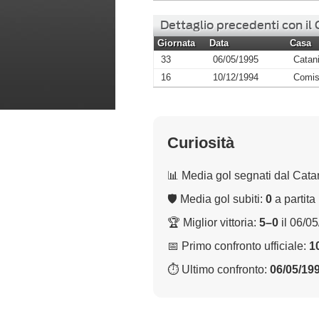
Dettaglio precedenti con il
Giornata
Data
Casa
33
06/05/1995
Catan
16
10/12/1994
Comi
Curiosità
📊 Media gol segnati dal Cata
🛡 Media gol subiti:
0
a partita
🏆 Miglior vittoria:
5–0
il 06/0
📅 Primo confronto ufficiale:
1
⏱ Ultimo confronto:
06/05/19