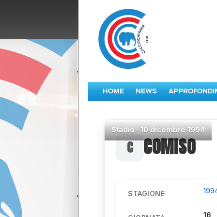
HOME
NEWS
APPROFONDI
Stadio
·
10 dicembre 1994
COMISO
199
STAGIONE
16